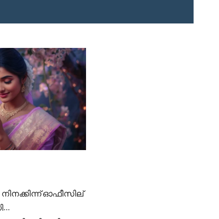
 നിനക്കിന്ന് ഓഫീസില്
യി…