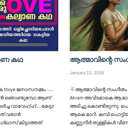
യാണ കഥ
ആത്മാവിന്റെ സം
January 22, 2026
Faisal
832
WASIM
Cm
comments
AKRAM
ക thoye ജനാസനമ്മം …..
ആത്മാവിന്റെ സംഗീതം
ൺ ഞൊണ്ടുമ്പോ ആണ്
Akram അവിടമാകെ ആ മാ
ലർച്ച വാവേഹ്ഹ്….കേട്ടാ
അടിച്ചു കൊണ്ടിരുന്നു. പെട
ത് വരാൻ
ആകെ മാറി. കമ്പി പൊട്ടി
ഗ്ലാസ് കിട്ടാത്തത്
കണ്ണുനീർ തുള്ളികൾ വീ