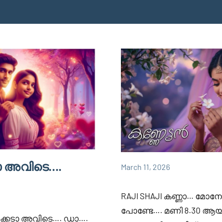
ടാ അവിടെ….
March 11, 2026
Faisal
832
RAJI
Cm
comments
SHAJI
RAJI SHAJI കണ്ണാ… മോനേ
പോണ്ടേ…. മണി 8.30 ആ
ിക്കെടാ അവിടെ…. ഡാ….