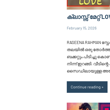
ക്ലാസ്സ്‌ മേറ്റ് L
February 15, 2026
Faisal
829
RASEENA
Cm
comments
RAHMAN
RASEENA RAHMAN സ്
തലയിൽ ഒരു തോർത്തും
ബക്കറ്റും പിടിച്ചു കൊ
നിന്ന് ഇറങ്ങി. വീടിന്റെ
സൈഡിലായുള്ള അയയ
Continue reading