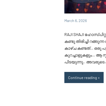
March 6, 2026
Faisal
863
RAJI
Cm
comments
SHAJI
RAJI SHAJI ഹോസ്പിറ
കണ്ടു തിരിച്ചി റങ്ങു
കാഴ്ച കണ്ടത്… ഒരു പ
കുറച്ചാളുകളും… ആ സ
പിടയുന്നു.. അവരുട
Continue reading