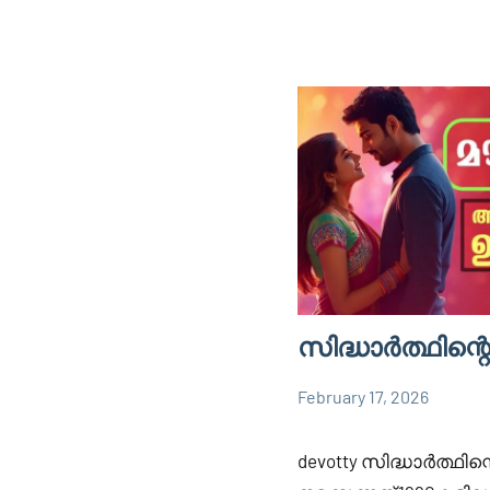
സിദ്ധാർത്ഥിന്റെ
February 17, 2026
Faisal
889
DEEVOOTY
Cm
comments
devotty സിദ്ധാർത്ഥിന്