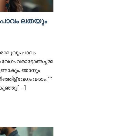
 പാവം ലതയും
ൻ രഘുവും പാവം
 വേഗം വരാട്ടോഅച്ഛമ്മ
ുണ്ടാകും. ഞാനും
ഞിട്ട് വേഗം വരാം. “ “
കുഞ്ഞു […]