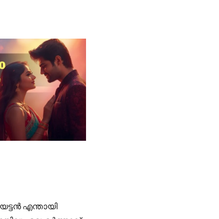
േട്ടൻ എന്തായി