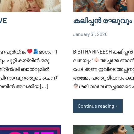
OVE
കലിപ്പൻ രഘുവും
January 31, 2026
Faisal
836
BIBITHA
Cm
comments
RINEESH
നേഹപൂർവ്വം
ഭാഗം – 1
BIBITHA RINEESH കലിപ്പ
 ചുറ്റി കയ്യിൽ ഒരു
ലതയും “
അച്ഛമ്മേ ഞാൻ
ണ്ട് റിൻഷി ബാത്‌റൂമിൽ
പേടിക്കണ്ട ഇവിടെ അച്ഛന
 പിന്നാമ്പുറത്തൂടെ ചെന്ന്
അമ്മേം പത്തു ദിവസം കയിഞ്
ിൽ അലക്കിയ […]
ശരി വാവേ അച്ഛമ്മേടെ 
Continue reading