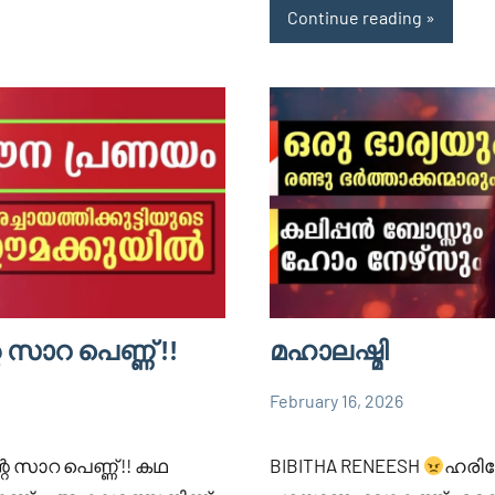
Continue reading
 സാറ പെണ്ണ് !!
മഹാലഷ്മി
February 16, 2026
Faisal
826
BIBITHA
Cm
comments
RINEESH
റെ സാറ പെണ്ണ് !! കഥ
BIBITHA RENEESH
ഹരിയ