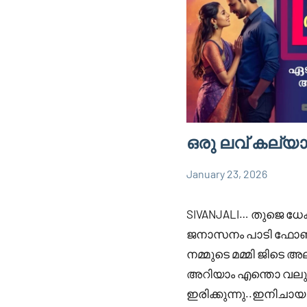
ഒരു ലവ് കല്
January 23, 2026
Faisal
837
SIVANJALi
Cm
comments
SIVANJALI… തുജെ ധേ
ജനാസനം പാടി ഫോ
നമ്മുടെ മമ്മി ജിടെ അ
അറിയാം എന്തൊ വലു
ഇരിക്കുന്നു..ഇനിചായ 