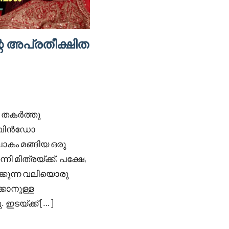
്റെ അപ്രതീക്ഷിത
ഴ തകർത്തു
റെ വിൻഡോ
ോകം മങ്ങിയ ഒരു
 മിത്രയ്ക്ക്. പക്ഷേ,
്കുന്ന വലിയൊരു
കാനുള്ള
 ഇടയ്ക്ക് […]