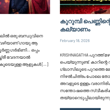
കുറുമ്പി പെണ്ണിന
കല്യാണം
്റലിൽ ഒരു ബന്ധുവിനെ
February 18, 2026
ന്ന വഴിയാണ് ഗായു ആ
Faisal
1,524
KRISHNAGATHA
ൂർണ്ണ ഗർഭിണി… ഒപ്പം
Cm
comments
KRISHNAGATHA പുറത്ത് മ
്ത്രീ വേദനയാൽ
പെയ്യുന്നുണ്ട്. കാറിന്
െ കൂടെയുള്ള ആളുകൾ […]
ഗ്ലാസിലൂടെ പുറത്തെ ല
നിഴൽചിത്രം പോലെ തോന്നി
അവളുടെ ഉള്ളം വരാനിരിക
സന്തോഷത്തെ സ്വീകരിക്
തയ്യാറെടുപ്പിലായിരുന്നു.