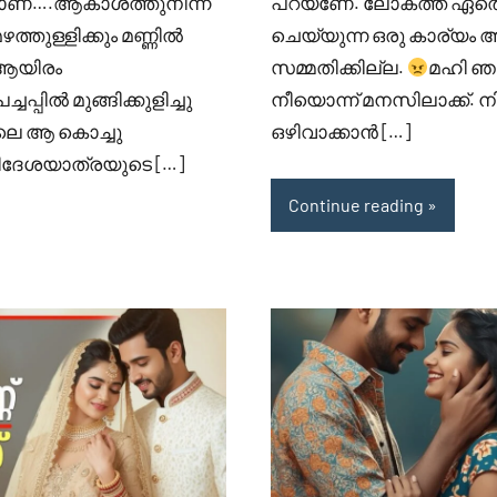
ിലാണ്….ആകാശത്തുനിന്ന്
പറയണേ. ലോകത്ത് ഏതെങ്ക
ത്തുള്ളിക്കും മണ്ണിൽ
ചെയ്യുന്ന ഒരു കാര്യ
 ആയിരം
സമ്മതിക്കില്ല.
മഹി ഞ
ചപ്പിൽ മുങ്ങിക്കുളിച്ചു
നീയൊന്ന് മനസിലാക്ക്. ന
ിലെ ആ കൊച്ചു
ഒഴിവാക്കാൻ […]
 വിദേശയാത്രയുടെ […]
Continue reading