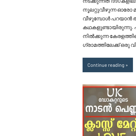
നടക്കുന്നത് 1990കള
നൂലറ്റുവീഴുന്ന ഓരോ മഴ
വീഴുമ്പോൾ പറയാൻ
കഥകളുണ്ടായിരുന്നു. പച്
നിൽക്കുന്ന കേരളത്ത
ഗ്രാമത്തിലേക്ക് ഒരു
Continue reading