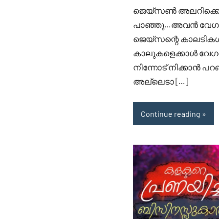
ജെയ്സൺ അലറിക്കൊണ്
പാഞ്ഞു…അവൻ വേഗത
ജെയ്സന്റെ കാലടിക
കാലുകളെക്കാൾ വേഗത
നിന്നോട് നിക്കാൻ പറഞ
അല്ലെടാ […]
Continue reading