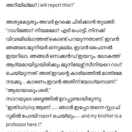
അറിയില്ലേ? i will report this!!”
അതുകേട്ടതും അവർ ഉറക്കെ ചിരിക്കാൻ തുടങ്ങി.
“റാഗിങ്ങോ? നിയമമോ? എടി പൊട്ടി, നിനക്ക്
വിവരമില്ലാത്തത് കൊണ്ട് പറയുന്നതാണ്. ഇവൻ
ഞങ്ങടെ ജൂനിയർ ഒന്നുമല്ല, ഇവൻ ഫൈനൽ
ഇയറിലാ. ഞങ്ങൾ സെക്കൻഡ് ഇയറും. ലോകത്ത്
ആദ്യമായിട്ടായിരിക്കും ജൂനിയേഴ്സ് സീനിയറെ റാഗ്
ചെയ്യുന്നത്. അത് ഇവന്റെ കാര്യത്തിൽ മാത്രമേ
നടക്കൂ… കാരണം ഇവൻ അതിന് യോഗ്യനാണ്.”
“ആരായാലും ശരി,”
സാറയുടെ ശബ്ദത്തിൽ ഉറപ്പുണ്ടായിരുന്നു.
“ഇത് bullying ആണ് ….. ഞാൻ ഇപ്പോ തന്നെ സ്റ്റാഫ്
റൂമിൽ പോയി report ചെയ്യും…..and my brother is a
professor here !!”