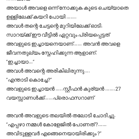
അയാൾ അവളെ ഒന്ന് നോക്കുക കൂടെ ചെയ്യാതെ
ഉള്ളിലേക്ക് കയറി പോയി …….
അവൾ തന്റെ ചേട്ടന്റെ മുറിയിലേക്ക് ഓടി.
സാറയ്ക്ക് ഈ വീട്ടിൽ ഏറ്റവും പ്രിയപ്പെട്ടത്
അവളുടെ ഇച്ചായനെയാണ്…… അവൻ അവളെ
ജീവനതുല്യം സ്നേഹിക്കുന്ന ആളാണ്.
“ഇച്ചായാ…”
അവൾ അവന്റെ അരികിലിരുന്നു….
“എന്താടി കൊച്ചേ?”
അവളുടെ ഇച്ചായൻ …..സ്റ്റീഫൻ കുര്യൻ …….27
വയസ്സാണൾക്ക്……പ്രൊഫസറാണ്
അവൻ അവളുടെ തലയിൽ തലോടി ചോദിച്ചു.
“എപ്പഴാ നമ്മൾ കോളേജിൽ പോണത് ?……
അവിടുള്ളവർ എങ്ങെനെയായിരിക്കും ?”