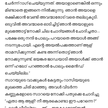
ചേർന്ന് റാഗ് ചെയ്യുന്നത്. അയാളാണെങ്കിൽ ഒന്നും
മിണ്ടാതെ ഇങ്ങനെ നിൽക്കുന്നു. ഞാൻ അയാളെ
രക്ഷിക്കാൻ വേണ്ടി അവന്മാരോട് വരെ തല്ലുകൂടി.
ഒടുവിൽ അവന്മാരെ ഓടിച്ചിട്ട് ഞാൻ അയാളുടെ
മുഖത്തോട്ട് നോക്കി ചില ചോദ്യങ്ങൾ ചോദിച്ചതാ…
പക്ഷേ ഒരു നന്ദി പോലും പറയാതെ അയാൾ അങ്ങ്
നടന്നുപോയി. എന്റെ അയൽപക്കത്താണ് ആള്
താമസിക്കുന്നത്. കണ്ട അന്ന് തൊട്ട് ഞാൻ
നോക്കുന്നുണ്ട്, ഭയങ്കര ജാഡയാടി അയാൾക്ക്. ഞാൻ
ഒന്ന് ‘ഹലോ’ പറഞ്ഞാൽ പോലും മൈൻഡ്
ചെയ്യില്ല.”
സാറയുടെ വാക്കുകൾ കേട്ടതും റാസിയയുടെ
മുഖത്തെ ചിരി മാഞ്ഞു. അവൾ വിടർന്ന
കണ്ണുകളോടെ സാറയെ നോക്കി പതുക്കെ ചോദിച്ചു
“ഏതാ ആ ആള്? നീ ആരകൊണ്ടാ ഈ പറേന്നെ ?”
“എന്റെ വീടില്ലേ…..മ്മ് ….ഈ കോളേജ് ഇൽ