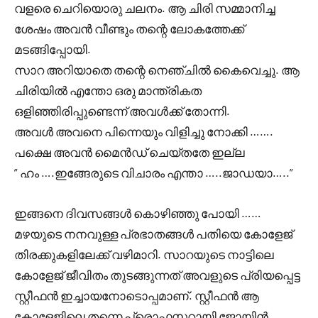
വളരെ ചെറിയൊരു ചലനം. ആ ചിരി സമ്മാനിച്ച
ശേഷം അവൻ വീണ്ടും തന്റെ ലോകത്തേക്ക്
മടങ്ങിപ്പോയി.
സാറ അറിയാതെ തന്റെ നെഞ്ചിൽ കൈവെച്ചു. ആ
ചിരിയിൽ എന്തോ ഒരു മാന്ത്രികത
ഒളിഞ്ഞിരിപ്പുണ്ടെന്ന് അവൾക്ക് തോന്നി.
അവൾ അവനെ പിന്നെയും വിളിച്ചു നോക്കി …….
പക്ഷെ അവൻ മൈൻഡ് ചെയ്തതേ ഇല്ല
” ഹം ….ഇങ്ങേരുടെ വിചാരം എന്താ …..ജാഡയാ…..”
ഇങ്ങനെ ദിവസങ്ങൾ കൊഴിഞ്ഞു പോയി ……
മഴയുടെ നനവുള്ള പ്രഭാതങ്ങൾ പതിയെ കോളേജ്
തിരക്കുകളിലേക്ക് വഴിമാറി. സാറയുടെ നാട്ടിലെ
കോളേജ് ജീവിതം തുടങ്ങുന്നത് അവളുടെ പ്രിയപ്പെട്ട
സ്റ്റീഫൻ ഇച്ചായനോടൊപ്പമാണ്. സ്റ്റീഫൻ ആ
കോളേജിലെ തന്നെ പ്രൊഫസറായി ജോയിൻ