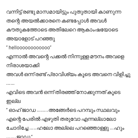
വന്നിട്ട് രണ്ടു മാസമായിട്ടും പുതുതായി കാണുന്ന
തന്റെ അയൽക്കാരനെ കണ്ടപ്പോൾ അവൾ
കൗതുകത്തോടെ അതിലേറെ ആകാംഷയോടെ
അയാളോട് പറഞ്ഞു
” helloooooooooooo”
എന്നാൽ അവന്റെ പക്കൽ നിന്നുള്ള മൗനം അവളെ
നിരാശയാക്കി
അവൾ ഒന്ന് രണ്ട് പ്രാവിശ്യം കൂടെ അവനെ വിളിച്ചു
……
എവിടെ അവൻ ഒന്ന് തിരഞ്ഞ് നോക്കുന്നത് കൂടെ
ഇല്ല
” ഓഹ് ജാഡ ……..അങ്ങേർടെ പറമ്പും സ്ഥലവും
എന്റെ പേരിൽ എഴുതി തരുവോ എന്നല്ലാലോ
ചോദിച്ചേ …..ഹലോ അല്ലെ പറഞ്ഞൊള്ളു …ഹും
…….ജാഡ “