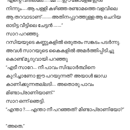
നിന്നും….ആ പള്ളി കഴിഞ്ഞ രണ്ടാമത്തെ വളവിലെ
ആ തറവാടാണ് …….അതിനപ്പുറത്തുള്ള ആ ചെറിയ
ഓടിട്ട വീട്ടിലെ ചേട്ടൻ ……”
സാറ പറഞ്ഞു.
റസിയയുടെ കണ്ണുകളിൽ ഒരുതരം സങ്കടം പടർന്നു.
അവൾ സാറയുടെ കൈകളിൽ അമർത്തിപ്പിടിച്ചു
കൊണ്ട് മൃദുവായി പറഞ്ഞു
“എടീ സാറേ… നീ പാവം സിദ്ധാർത്ഥിനെ
കുറിച്ചാണോ ഈ പറയുന്നത്? അയാൾ ജാഡ
കാണിക്കുന്നതല്ലടി… അതൊരു പാവം
മിണ്ടാപ്രാണിയാണ്.”
സാറ ഒന്ന് ഞെട്ടി.
“എന്താ ?….എന്താ നീ പറഞ്ഞത്? മിണ്ടാപ്രാണിയോ?”
“അതെ,”