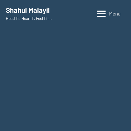
Skip
Shahul Malayil
to
Menu
Read IT. Hear IT. Feel IT….
content