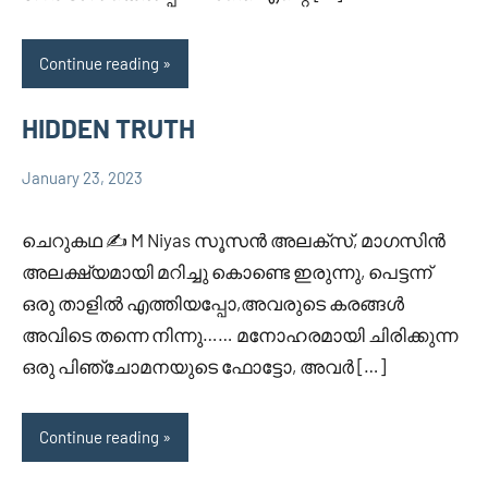
Continue reading
HIDDEN TRUTH
January 23, 2023
Faisal
4
Uncategorized
Cm
comments
ചെറുകഥ ✍️ M Niyas സൂസൻ അലക്സ്‌, മാഗസിൻ
അലക്ഷ്യമായി മറിച്ചു കൊണ്ടെ ഇരുന്നു, പെട്ടന്ന്
ഒരു താളിൽ എത്തിയപ്പോ,അവരുടെ കരങ്ങൾ
അവിടെ തന്നെ നിന്നു…… മനോഹരമായി ചിരിക്കുന്ന
ഒരു പിഞ്ചോമനയുടെ ഫോട്ടോ, അവർ […]
Continue reading