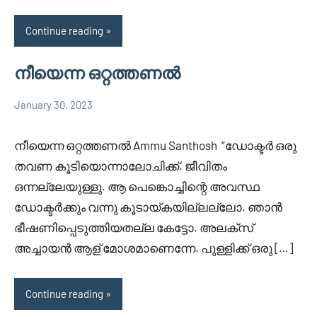
Continue reading
നീയെന്ന ഒറ്റത്തണൽ
January 30, 2023
Faisal
No
Uncategorized
Cm
comments
നീയെന്ന ഒറ്റത്തണൽ Ammu Santhosh “ഡോക്ടർ ഒരു
തവണ കൂടിയൊന്നാലോചിക്ക്. ജീവിതം
ഒന്നല്ലേയുള്ളു. ആ പെങ്കൊച്ചിന്റെ അവസ്ഥ
ഡോക്ടർക്കും വന്നു കൂടായ്കയില്ലല്ലോ. ഞാൻ
ഭീഷണിപ്പെടുത്തിയതല്ല കേട്ടോ. അലക്സ്‌
അച്ചായൻ ആള് മോശമാണെന്നേ. പുള്ളിക്ക് ഒരു […]
Continue reading