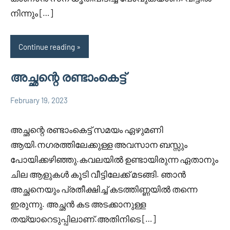
നിന്നും […]
Continue reading
അച്ഛന്റെ രണ്ടാംകെട്ട്
February 19, 2023
Faisal
2
Uncategorized
Cm
comments
അച്ഛന്റെ രണ്ടാംകെട്ട് സമയം ഏഴുമണി
ആയി.നഗരത്തിലേക്കുള്ള അവസാന ബസ്സും
പോയിക്കഴിഞ്ഞു.കവലയിൽ ഉണ്ടായിരുന്ന ഏതാനും
ചില ആളുകൾ കൂടി വീട്ടിലേക്ക് മടങ്ങി. ഞാൻ
അച്ഛനെയും പ്രതീക്ഷിച്ച് കടത്തിണ്ണയിൽ തന്നെ
ഇരുന്നു. അച്ഛൻ കട അടക്കാനുള്ള
തയ്യാറെടുപ്പിലാണ്.അതിനിടെ […]