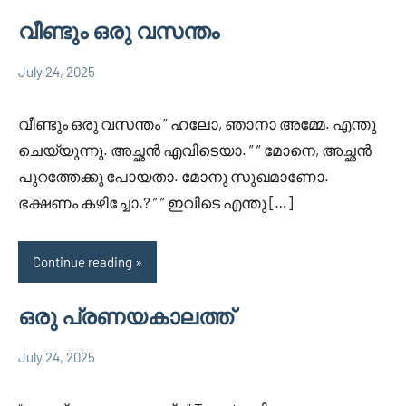
വീണ്ടും ഒരു വസന്തം
July 24, 2025
Shareej
1
Uncategorized
Vk
comment
വീണ്ടും ഒരു വസന്തം ” ഹലോ, ഞാനാ അമ്മേ. എന്തു
ചെയ്യുന്നു. അച്ഛൻ എവിടെയാ. ” ” മോനെ, അച്ഛൻ
പുറത്തേക്കു പോയതാ. മോനു സുഖമാണോ.
ഭക്ഷണം കഴിച്ചോ.? ” ” ഇവിടെ എന്തു […]
Continue reading
ഒരു പ്രണയകാലത്ത്
July 24, 2025
Shareej
1
Uncategorized
Vk
comment