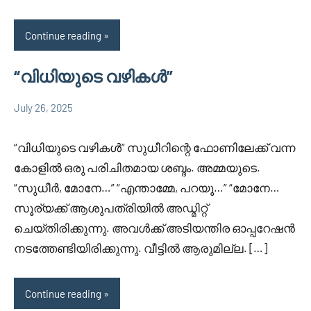
Continue reading
“വിധിയുടെ വഴികൾ”
July 26, 2025
Faisal
4
Uncategorized
Cm
comments
“വിധിയുടെ വഴികൾ” സുധീറിന്റെ ഫോണിലേക്ക് വന്ന
കോളിൽ ഒരു പരിചിതമായ ശബ്ദം. അമ്മയുടെ.
“സുധീർ, മോനേ…” “എന്താമ്മേ, പറയൂ…” “മോനേ…
സൂര്യക്ക് ആശുപത്രിയിൽ അഡ്മിറ്റ്
ചെയ്തിരിക്കുന്നു. അവൾക്ക് അടിയന്തിര ഓപ്പറേഷൻ
നടത്തേണ്ടിയിരിക്കുന്നു. വീട്ടിൽ ആരുമില്ല. […]
Continue reading