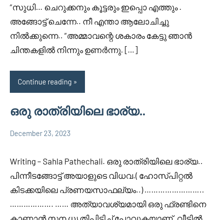
“സുധി… ചെറുക്കനും കൂട്ടരും ഇപ്പൊ എത്തും .
അങ്ങോട്ട്‌ ചെന്നേ.. നീ എന്താ ആലോചിച്ചു
നിൽക്കുന്നെ.. “അമ്മാവന്റെ ശകാരം കേട്ടു ഞാൻ
ചിന്തകളിൽ നിന്നും ഉണർന്നു. […]
Continue reading
ഒരു രാത്രിയിലെ ഭാര്യ..
December 23, 2023
Faisal
18,757
Uncategorized
Cm
comments
Writing – Sahla Pathechali. ഒരു രാത്രിയിലെ ഭാര്യ..
പിന്നീടങ്ങോട്ട് അയാളുടെ വിധവ.( ഹോസ്പിറ്റൽ
കിടക്കയിലെ പ്രണയസാഫല്യം..) ……………………..
………………. …… അത്യാവശ്യമായി ഒരു ഫ്രണ്ടിനെ
കാണാൻ സന ധൃതിപിടിച്ച് പോവുകയാണ്. വീട്ടിൽ