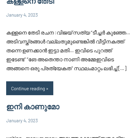
കള്ളനെ തേടി
January 4, 2023
Faisal
4
Uncategorized
Cm
comments
കള്ളനെ തേടി രചന :വിജയ് സത്യ “ടീച്ചർ കുഞ്ഞേ…
അടിവസ്ത്രങ്ങൾ വല്ലതുമുണ്ടെങ്കിൽ വീട്ടിനകത്ത്
തന്നെ ഉണക്കാൻ ഇട്ടാ മതി… ഇവിടെ പുറത്ത്
ഇടേണ്ട” “ങേ അതെന്താ നാണി അമ്മേഇവിടെ
അങ്ങനെ ഒരു പ്രത്യേകത” സ്ഥലംമാറ്റം ലഭിച്ച് […]
Continue reading
ഇനി കാണുമോ
January 4, 2023
Faisal
1
Uncategorized
Cm
comment