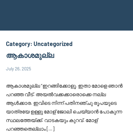
Category:
Uncategorized
ആകാശമുല്ല
July 26, 2025
Faisal
4
Uncategorized
Cm
comments
ആകാശമുല്ല “ഇറങ്ങിക്കോളൂ. ഇതാ മോളെ ഞാൻ
പറഞ്ഞ വീട്. അയൽവക്കക്കാരൊക്കെ നല്ല
ആൾക്കാര. ഇവിടെ നിന്ന് പതിനഞ്ചു രൂപയുടെ
യാത്രയേ ഉള്ളു മോള് ജോലി ചെയ്യാൻ പോകുന്ന
സ്ഥലത്തേയ്ക്ക്. വാടകയും കുറവ്. മോള്
പറഞ്ഞതെല്ലാം […]