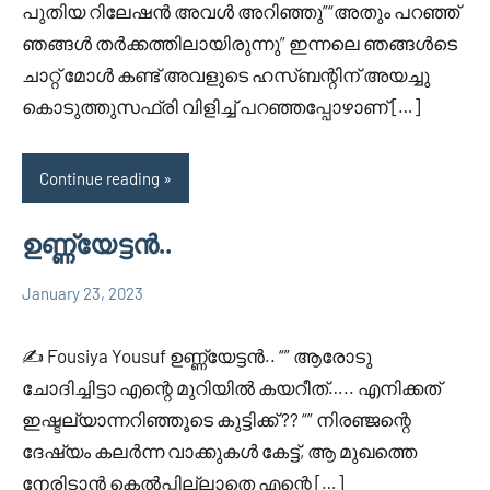
പുതിയ റിലേഷൻ അവൾ അറിഞ്ഞു”“അതും പറഞ്ഞ്
ഞങ്ങൾ തർക്കത്തിലായിരുന്നു” ഇന്നലെ ഞങ്ങൾടെ
ചാറ്റ് മോൾ കണ്ട് അവളുടെ ഹസ്ബന്റിന് അയച്ചു
കൊടുത്തുസഫ്രി വിളിച്ച് പറഞ്ഞപ്പോഴാണ് […]
Continue reading
ഉണ്ണ്യേട്ടൻ..
January 23, 2023
Faisal
1
Uncategorized
Cm
comment
✍️ Fousiya Yousuf ഉണ്ണ്യേട്ടൻ.. “” ആരോടു
ചോദിച്ചിട്ടാ എന്റെ മുറിയിൽ കയറീത്….. എനിക്കത്
ഇഷ്ടല്യാന്നറിഞ്ഞൂടെ കുട്ടിക്ക് ?? “” നിരഞ്ജന്റെ
ദേഷ്യം കലർന്ന വാക്കുകൾ കേട്ട്, ആ മുഖത്തെ
നേരിടാൻ കെൽപ്പില്ലാതെ എന്റെ […]