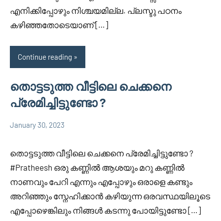
എനിക്കിപ്പോഴും നിശ്ചയമില്ല. പ്ലസ്ടു പഠനം
കഴിഞ്ഞതോടെയാണ് […]
Continue reading
തൊട്ടടുത്ത വീട്ടിലെ ചെക്കനെ
പ്രേമിച്ചിട്ടുണ്ടോ ?
January 30, 2023
Faisal
6
Uncategorized
Cm
comments
തൊട്ടടുത്ത വീട്ടിലെ ചെക്കനെ പ്രേമിച്ചിട്ടുണ്ടോ ?
#Pratheesh ഒരു കണ്ണിൽ ആശയും മറു കണ്ണിൽ
നാണവും പേറി എന്നും എപ്പോഴും ഒരാളെ കണ്ടും
അറിഞ്ഞും സ്നേഹിക്കാൻ കഴിയുന്ന ഒരവസ്ഥയിലൂടെ
എപ്പോഴെങ്കിലും നിങ്ങൾ കടന്നു പോയിട്ടുണ്ടോ […]