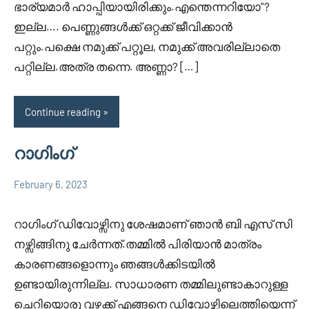
ഭാര്യമാർ ഹാപ്പിയായിരിക്കും.എന്തെന്നറിയോ”?
ഇല്ല…. പെണ്ണുങ്ങൾക്ക് ഒറ്റക്ക് ജീവിക്കാൻ
പറ്റും.പക്ഷെ നമുക്ക് പറ്റൂല, നമുക്ക് അവരില്ലാതെ
പറ്റില്ല.അത്ര തന്നെ. അണ്ണാ? […]
Continue reading
റാഗിംഗ്
February 6, 2023
Faisal
3
Uncategorized
Cm
comments
റാഗിംഗ് ഡിവോഴ്സിനു ശേഷമാണ് ഞാൻ ബി എസ് സി
നഴ്സിങ്ങിനു ചേർന്നത്.തമ്മിൽ പിരിയാൻ മാത്രം
കാരണങ്ങളൊന്നും ഞങ്ങൾക്കിടയിൽ
ഉണ്ടായിരുന്നില്ല. സാധാരണ തമ്മിലുണ്ടാകാറുള്ള
ചെറിയൊരു വഴക്ക് എങ്ങനെ ഡിവോഴ്സിലെത്തിയെന്ന്