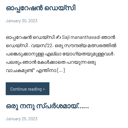
ഓപ്പറേഷൻ ഡെയ്സി
January 30, 2023
Faisal
5
Uncategorized
Cm
comments
ഓപ്പറേഷൻ ഡെയ്സി ✍️ Saji mananthavadi ഞാൻ
ഡെയ്സി . വയസ് 22. ഒരു സൗന്ദര്യ മത്സരത്തിൽ
പങ്കെടുക്കാനുള്ള എല്ലാ യോഗ്യതയുമുള്ളവൾ .
പലരും ഞാൻ കേൾക്കാതെ പറയുന്ന ഒരു
വാചകമുണ്ട് ” എന്തിനാ […]
Continue reading
ഒരു നനു സ്പർശമായ്……
January 25, 2023
Faisal
3
Uncategorized