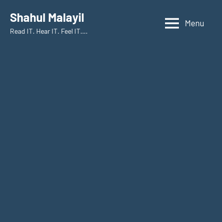
Skip
Shahul Malayil
to
Menu
Read IT. Hear IT. Feel IT….
content