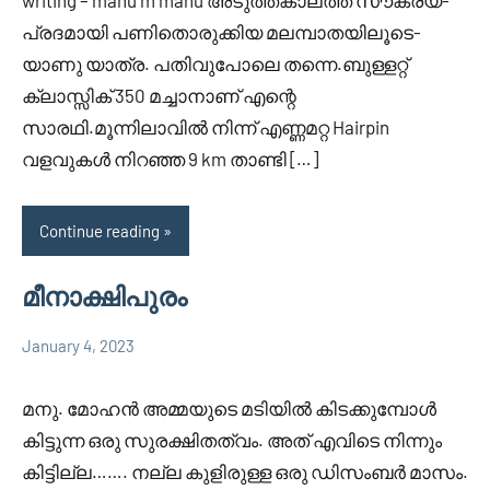
writing – manu m manu അടു­ത്ത­കാ­ലത്ത് സൗക­ര്യ­
പ്ര­ദ­മായി പണി­തൊ­രു­ക്കിയ മല­മ്പാ­ത­യി­ലൂ­ടെ­
യാണു യാത്ര. പതിവുപോലെ തന്നെ.ബുള്ളറ്റ്
ക്ലാസ്സിക്‌ 350 മച്ചാനാണ് എന്റെ
സാരഥി.മൂന്നിലാവിൽ നിന്ന് എണ്ണമറ്റ Hairpin
വളവുകൾ നിറഞ്ഞ 9 km താണ്ടി […]
Continue reading
മീനാക്ഷിപുരം
January 4, 2023
Faisal
3
Uncategorized
Cm
comments
മനു. മോഹൻ അമ്മയുടെ മടിയിൽ കിടക്കുമ്പോൾ
കിട്ടുന്ന ഒരു സുരക്ഷിതത്വം. അത് എവിടെ നിന്നും
കിട്ടില്ല……. നല്ല കുളിരുള്ള ഒരു ഡിസംബർ മാസം.