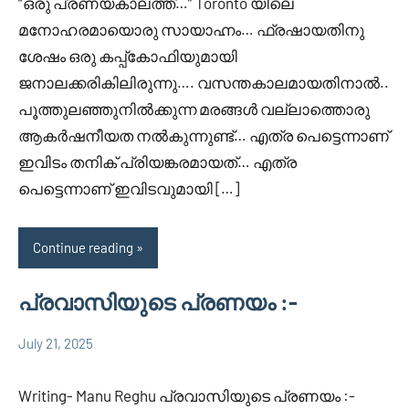
“ഒരു പ്രണയകാലത്ത്…” Toronto യിലെ
മനോഹരമായൊരു സായാഹ്നം… ഫ്രഷായതിനു
ശേഷം ഒരു കപ്പ്‌കോഫിയുമായി
ജനാലക്കരികിലിരുന്നു…. വസന്തകാലമായതിനാൽ..
പൂത്തുലഞ്ഞുനിൽക്കുന്ന മരങ്ങൾ വല്ലാത്തൊരു
ആകർഷനീയത നൽകുന്നുണ്ട്… എത്ര പെട്ടെന്നാണ്
ഇവിടം തനിക് പ്രിയങ്കരമായത്… എത്ര
പെട്ടെന്നാണ് ഇവിടവുമായി […]
Continue reading
പ്രവാസിയുടെ പ്രണയം :-
July 21, 2025
Faisal
Uncategorized
Cm
Writing- Manu Reghu പ്രവാസിയുടെ പ്രണയം :-