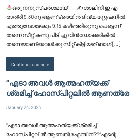
Cm
comments
ഒരു നനു സ്പർശമായ്…… ✍
ശാലിനി ഇ എ
രാത്രി 9.30നു ആണ് ട്രെയിൻ ദിവ്യ സ്റ്റേഷനിൽ
എത്തുമ്പോഴേക്കും 9.15 കഴിഞ്ഞിരുന്നു പെട്ടെന്ന്
തന്നെ സീറ്റ്‌ കണ്ടു പിടിച്ചു വിൻഡോക്കരികിൽ
തന്നെയാണ്അവൾക്കു സീറ്റ്‌ കിട്ടിയത് ബാഗ് […]
Continue reading
“എടാ അവൾ ആത്മഹത്യക്ക്
ശ്രമിച്ച് ഹോസ്പിറ്റലിൽ ആണത്രേ
January 24, 2023
Faisal
1
Uncategorized
Cm
comment
“എടാ അവൾ ആത്മഹത്യക്ക് ശ്രമിച്ച്
ഹോസ്പിറ്റലിൽ ആണത്രേഎന്തിന് ??“എന്റെ