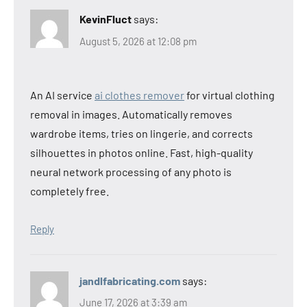
KevinFluct
says:
August 5, 2026 at 12:08 pm
An AI service
ai clothes remover
for virtual clothing
removal in images. Automatically removes
wardrobe items, tries on lingerie, and corrects
silhouettes in photos online. Fast, high-quality
neural network processing of any photo is
completely free.
Reply
jandlfabricating.com
says:
June 17, 2026 at 3:39 am