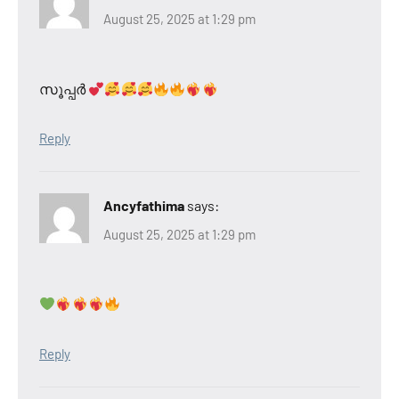
August 25, 2025 at 1:29 pm
സൂപ്പർ
Reply
Ancyfathima
says:
August 25, 2025 at 1:29 pm
Reply