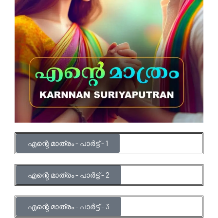
എന്റെ മാത്രം - പാർട്ട് - 1
എന്റെ മാത്രം - പാർട്ട് - 2
എന്റെ മാത്രം - പാർട്ട് - 3