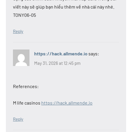
viết này sẽ giúp bạn hiểu thêm về nhà cái này nhé.
TONY06-05
Reply
https://hack.allmende.io
says:
May 31, 2026 at 12:45 pm
References:
M life casinos
https://hack.allmende.io
Reply