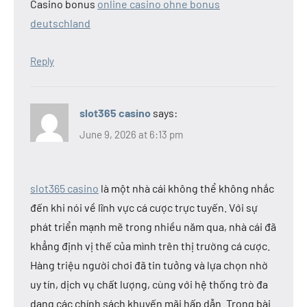
Casino bonus
online casino ohne bonus
deutschland
Reply
slot365 casino
says:
June 9, 2026 at 6:13 pm
slot365 casino
là một nhà cái không thể không nhắc
đến khi nói về lĩnh vực cá cược trực tuyến. Với sự
phát triển mạnh mẽ trong nhiều năm qua, nhà cái đã
khẳng định vị thế của mình trên thị trường cá cược.
Hàng triệu người chơi đã tin tưởng và lựa chọn nhờ
uy tín, dịch vụ chất lượng, cùng với hệ thống trò đa
dạng các chính sách khuyến mãi hấp dẫn. Trong bài