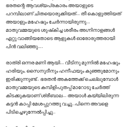
ഭരതന്റെ ആവശ്യപ്രകാരം അയാളുടെ
പറമ്പിലാണ് ചിതയൊരുക്കിയത്… തീ കൊളുത്തിയത്
അയാളും മഹേഷും ചേർന്നായിരുന്നു…
മാതുവമ്മയുടെ ശുഷ്‌കിച്ച ശരീരം അഗ്നിനാളങ്ങൾ
ഏറ്റു വാങ്ങിയതോടെ ആളുകൾ ഓരോരുത്തരായി
പിൻ വലിഞ്ഞു….
രാത്രി ഒന്നര മണി ആയി… വീടിനു മുന്നിൽ മഹേഷും
ഹരിയും, സൈനുദീനും ഹനീഫയും കുഞ്ഞുമോനും
ഇരിക്കുന്നുണ്ട്.. ഭരതൻ അകത്തേക്ക് ചെല്ലുമ്പോൾ
മാതുവമ്മയുടെ കമ്പിളിപുതപ്പ് മാറോടു ചേർത്ത്
കിടക്കുകയാണ് ശ്രീബാല… അയാൾ കയ്യിലിരുന്ന
കട്ടൻ കാപ്പി മേശപ്പുറത്തു വച്ചു..പിന്നെ അവളെ
പിടിച്ചെഴുന്നേൽപ്പിച്ചു..