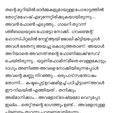
തന്റെ മുറിയിൽ ഓർമ്മകളുമായുള്ള പോരാട്ടത്തിൽ
തോറ്റ് മഹേഷ്‌ എഴുന്നേറ്റിരിക്കുകയായിരുന്നു….
അവൻ ഫോൺ എടുത്തു… ഗാലറി തുറന്ന്
ശ്രീബാലയുടെ ഫോട്ടോ നോക്കി.. ഗവണ്മെന്റ്
ഹോസ്പിറ്റലിൽ നേഴ്സ് ആയി ജോലി കിട്ടിയപ്പോൾ
അവൾ ഭരതനു അയച്ചു കൊടുത്തതാണ്.. അയാൾ
അറിയാതെ അവനത് തന്റെ ഫോണിലേക്ക് സേവ്
ചെയ്തിരുന്നു,.. യൂണിഫോമിന് മീതെ വെള്ളകോട്ടും
ടാഗും അണിഞ്ഞ അവളെ നോക്കിയിരുന്നപ്പോൾ
അവന്റെ കണ്ണു നിറഞ്ഞു….ഒരുപാട് സന്തോഷം
തോന്നി…. കഷ്ടപ്പെട്ട് ഉറക്കമിളച്ച് പഠിച്ചിട്ടാണ് അവൾ
ഈ നിലയിൽ എത്തിയത്… തനിക്കും
അഭിമാനിക്കാം… അവളോട് ദേഷ്യമോ വെറുപ്പോ
ഇല്ല… തെറ്റ് തന്റെ ഭാഗത്തും ഉണ്ട്…. അവളോടുള്ള
പ്രണയം തുറന്നു പറയണമായിരുന്നു..