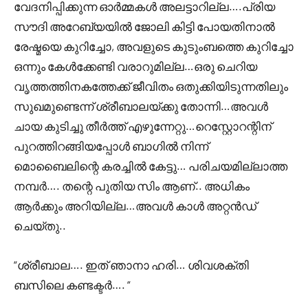
വേദനിപ്പിക്കുന്ന ഓർമ്മകൾ അലട്ടാറില്ല….പ്രിയ
സൗദി അറേബ്യയിൽ ജോലി കിട്ടി പോയതിനാൽ
രേഷ്മയെ കുറിച്ചോ, അവളുടെ കുടുംബത്തെ കുറിച്ചോ
ഒന്നും കേൾക്കേണ്ടി വരാറുമില്ല…ഒരു ചെറിയ
വൃത്തത്തിനകത്തേക്ക് ജീവിതം ഒതുക്കിയിടുന്നതിലും
സുഖമുണ്ടെന്ന് ശ്രീബാലയ്ക്കു തോന്നി…അവൾ
ചായ കുടിച്ചു തീർത്ത് എഴുന്നേറ്റു…റെസ്റ്റോറന്റിന്
പുറത്തിറങ്ങിയപ്പോൾ ബാഗിൽ നിന്ന്
മൊബൈലിന്റെ കരച്ചിൽ കേട്ടു… പരിചയമില്ലാത്ത
നമ്പർ…. തന്റെ പുതിയ സിം ആണ്.. അധികം
ആർക്കും അറിയില്ല…അവൾ കാൾ അറ്റൻഡ്
ചെയ്തു..
“ശ്രീബാല…. ഇത് ഞാനാ ഹരി… ശിവശക്തി
ബസിലെ കണ്ടക്ടർ…. “