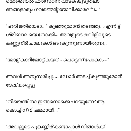
മൊബൈൽ ഫ്രീസറിന് വാടക കൂടുതലാ…
ഞങ്ങളാരും ഗവണ്മെന്റ് ജോലിക്കാരല്ല…”
“ഹരീ മതിയെടാ…” കുഞ്ഞുമോൻ തടഞ്ഞു…എന്നിട്ട്
ശ്രീബാലയെ നോക്കി… അവളുടെ കവിളിലൂടെ
കണ്ണുനീർ ചാലുകൾ ഒഴുകുന്നുണ്ടായിരുന്നു..
“മോള് കാറിലോട്ട് കയറ്… പെട്ടെന്ന് പോകാം…”
അവൾ അനുസരിച്ചു…. ഡോർ അടച്ച് കുഞ്ഞുമോൻ
ദേഷ്യപ്പെട്ടു…
“നീയെന്തിനാ ഇങ്ങനൊക്കെ പറയുന്നേ? ആ
കൊച്ചിന് വിഷമമായി…”
“അവളുടെ പൂങ്കണ്ണീര് കണ്ടപ്പോൾ നിങ്ങൾക്ക്