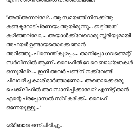
“അത് അന്നല്ലേ?.. ആ സമയത്ത് നിനക്ക് ആ
കണ്ടക്ടറോട് പ്രണയം ആയിരുന്നു… ബട്ട്‌ അത്
കഴിഞ്ഞല്ലോ,… അയാൾക്ക് വേറൊരു സ്ത്രീയുമായി
അഫയർ ഉണ്ടായതൊക്കെ ഞാൻ
അറിഞ്ഞു..പിന്നെന്ത് കുഴപ്പം… താനിപ്പോ ഗവണ്മെന്റ്
സർവീസിൽ ആണ് ..ലൈഫിൽ വേറെ ബാധ്യതകൾ
ഒന്നുമില്ല… ഇനി അവർ പണ്ട് നിനക്ക് വേണ്ടി
ചിലവഴിച്ച കാശ് ഓർത്താണോ… അതൊക്കെ ഒരു
ചെക്ക് ലീഫിൽ അവസാനിപ്പിക്കാലോ? എന്നിട്ട് താൻ
എന്റെ പ്രപ്പോസൽ സ്വീകരിക്ക്… ലൈഫ്
ഒന്നേയുള്ളു…”
ശ്രീബാല ഒന്ന് ചിരിച്ചു…