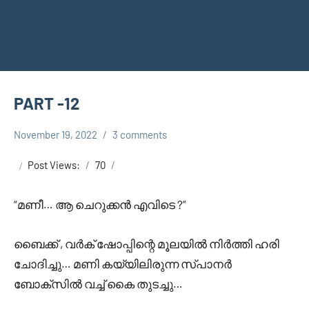
PART -12
November 19, 2022
3 comments
Faisal
ENTE MATRAM
Cm
- KARNAN
Post Views:
70
SURIYAPUTRAN
“മണീ… ആ ചെറുക്കൻ എവിടെ ?”
ബൈക്ക് , വർക് ഷോപ്പിന്റെ മൂലയിൽ നിർത്തി ഹരി
ചോദിച്ചു… മണി കയ്യിലിരുന്ന സ്പാനർ
ബോക്സിൽ വച്ച് കൈ തുടച്ചു…