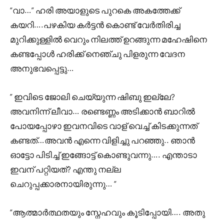
“വാ…” ഹരി അയാളുടെ പുറകെ അകത്തേക്ക്
കയറി….പഴകിയ കർട്ടൻ കൊണ്ട് വേർതിരിച്ച
മുറിക്കുള്ളിൽ വെറും നിലത്ത് ഉറങ്ങുന്ന മഹേഷിനെ
കണ്ടപ്പോൾ ഹരിക്ക് നെഞ്ചു പിളരുന്ന വേദന
അനുഭവപ്പെട്ടു…
” ഇവിടെ ജോലി ചെയ്യുന്ന ഷിബു ഇല്ലേ?
അവനിന്ന് ലീവാ… രണ്ടെണ്ണം അടിക്കാൻ ബാറിൽ
പോയപ്പോഴാ ഇവനവിടെ വാള് വെച്ച് കിടക്കുന്നത്
കണ്ടത്…അവൻ എന്നെ വിളിച്ചു പറഞ്ഞു.. ഞാൻ
ഓട്ടോ പിടിച്ച് ഇങ്ങോട്ട് കൊണ്ടുവന്നു…. എന്താടാ
ഇവന് പറ്റിയത്? എന്തു നല്ല
ചെറുപ്പക്കാരനായിരുന്നു… “
“ആത്മാർത്ഥതയും സ്നേഹവും കൂടിപ്പോയി…. അതു