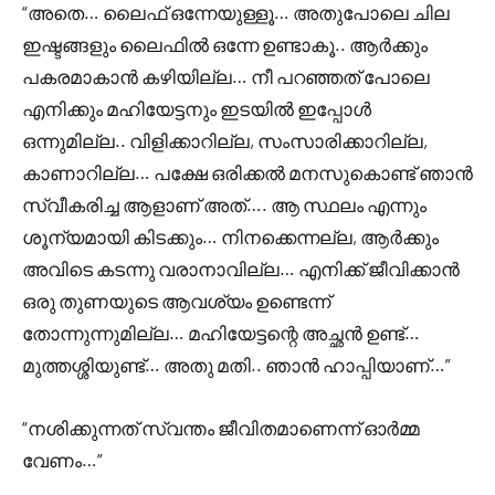
“അതെ… ലൈഫ് ഒന്നേയുള്ളൂ… അതുപോലെ ചില
ഇഷ്ടങ്ങളും ലൈഫിൽ ഒന്നേ ഉണ്ടാകൂ.. ആർക്കും
പകരമാകാൻ കഴിയില്ല… നീ പറഞ്ഞത് പോലെ
എനിക്കും മഹിയേട്ടനും ഇടയിൽ ഇപ്പോൾ
ഒന്നുമില്ല.. വിളിക്കാറില്ല, സംസാരിക്കാറില്ല,
കാണാറില്ല… പക്ഷേ ഒരിക്കൽ മനസുകൊണ്ട് ഞാൻ
സ്വീകരിച്ച ആളാണ് അത്…. ആ സ്ഥലം എന്നും
ശൂന്യമായി കിടക്കും… നിനക്കെന്നല്ല, ആർക്കും
അവിടെ കടന്നു വരാനാവില്ല… എനിക്ക് ജീവിക്കാൻ
ഒരു തുണയുടെ ആവശ്യം ഉണ്ടെന്ന്
തോന്നുന്നുമില്ല… മഹിയേട്ടന്റെ അച്ഛൻ ഉണ്ട്…
മുത്തശ്ശിയുണ്ട്… അതു മതി.. ഞാൻ ഹാപ്പിയാണ്…”
“നശിക്കുന്നത് സ്വന്തം ജീവിതമാണെന്ന് ഓർമ്മ
വേണം…”