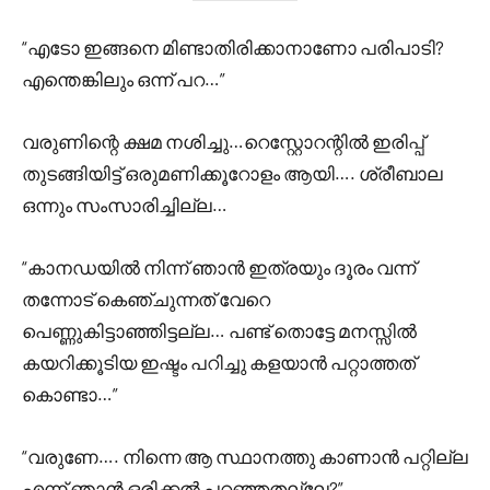
“എടോ ഇങ്ങനെ മിണ്ടാതിരിക്കാനാണോ പരിപാടി?
എന്തെങ്കിലും ഒന്ന് പറ…”
വരുണിന്റെ ക്ഷമ നശിച്ചു…റെസ്റ്റോറന്റിൽ ഇരിപ്പ്
തുടങ്ങിയിട്ട് ഒരുമണിക്കൂറോളം ആയി…. ശ്രീബാല
ഒന്നും സംസാരിച്ചില്ല…
“കാനഡയിൽ നിന്ന് ഞാൻ ഇത്രയും ദൂരം വന്ന്
തന്നോട് കെഞ്ചുന്നത് വേറെ
പെണ്ണുകിട്ടാഞ്ഞിട്ടല്ല… പണ്ട് തൊട്ടേ മനസ്സിൽ
കയറിക്കൂടിയ ഇഷ്ടം പറിച്ചു കളയാൻ പറ്റാത്തത്
കൊണ്ടാ…”
“വരുണേ…. നിന്നെ ആ സ്ഥാനത്തു കാണാൻ പറ്റില്ല
എന്ന് ഞാൻ ഒരിക്കൽ പറഞ്ഞതല്ലേ?”