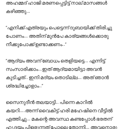
അഹമ്മദ് ഹാജി മരണപ്പെട്ടിട്ട് നാല് മാസങ്ങൾ
കഴിഞ്ഞു…
“എനിക്ക് എത്രയും പെട്ടെന്ന് ദുബായിക്ക് തിരിച്ചു
പോണം… അതിന് മുൻപേ കാര്യങ്ങൾക്കൊരു
നീക്കുപോക്ക് ഉണ്ടാക്കണം..”
“ആദ്യം അവന് ബോധം തെളിയട്ടെ… എന്നിട്ട്
സംസാരിക്കാം…ഇത് ആദ്യമായിട്ടാ അവൻ
കുടിച്ചത്.. ഇനി മദ്യം തൊടില്ല… അത് ഞാൻ
ശ്രദ്ധിച്ചോളാം..”
സൈനുദീൻ തലയാട്ടി.. പിന്നെ കാറിൽ
കയറി….അന്ന് വൈകിട്ട് ഹരി മഹേഷിനെ വീട്ടിൽ
എത്തിച്ചു… മകന്റെ അവസ്ഥ കണ്ടപ്പോൾ ഭരതന്
ഹൃദയം പിളരുന്നത് പോലെ തോന്നി… അവനൊരു