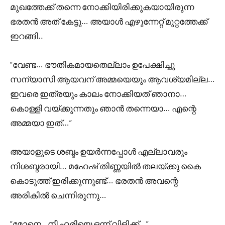
മുഖത്തേക്ക് തന്നെ നോക്കിയിരിക്കുകയായിരുന്ന
ഭരതൻ അത് കേട്ടു… അയാൾ എഴുന്നേറ്റ് മുറ്റത്തേക്ക്
ഇറങ്ങി..
“വേണ്ട… ഭൗതികമായതെല്ലാം ഉപേക്ഷിച്ചു
സന്യാസി ആയവന് അമ്മയെയും ആവശ്യമില്ല…
ഇവരെ ഇത്രയും കാലം നോക്കിയത് ഞാനാ…
കൊള്ളി വയ്ക്കുന്നതും ഞാൻ തന്നെയാ… എന്റെ
അമ്മയാ ഇത്…”
അയാളുടെ ശബ്ദം ഉയർന്നപ്പോൾ എല്ലാവരും
നിശബ്ദരായി… മഹേഷ്‌ തിണ്ണയിൽ തലയ്ക്കു കൈ
കൊടുത്ത് ഇരിക്കുന്നുണ്ട്… ഭരതൻ അവന്റെ
അരികിൽ ചെന്നിരുന്നു…
“മോനെ.. നീ ഹരിയെ ഒന്ന് വിളിക്ക്…”