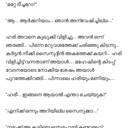
“മറ്റേ ടീച്ചറോ?”
“ആ… ആർക്കറിയാം… ഞാൻ അന്വേഷിച്ചില്ല…”
ഹരി അവനെ കുലുക്കി വിളിച്ചു… അവൻ ഒന്ന്
ഞരങ്ങി… പിന്നെ മറുവശത്തേക്ക് ചരിഞ്ഞു കിടന്നു…
കർട്ടൻ നീക്കി സൈനുദ്ദീൻ അകത്തേക്ക് കയറി… ഹരി
വിളിച്ചിട്ട് വന്നതാണ് അയാൾ…. മഹേഷിന്റെ കിടപ്പ്
വേദനയോടെ നോക്കിയ ശേഷം അയാൾ
പുറത്തേക്കിറങ്ങി… പിന്നാലെ ഹരിയും മണിയും….
“ഹരീ… ഇങ്ങനെ ആയാൽ എന്താ ചെയ്യുക?”
“എനിക്ക് ഒന്നും അറിയില്ല സൈനുക്കാ…”
“നമുക്ക് ആ കുട്ടിയെ ഒന്നുപോയി കണ്ടാലോ?