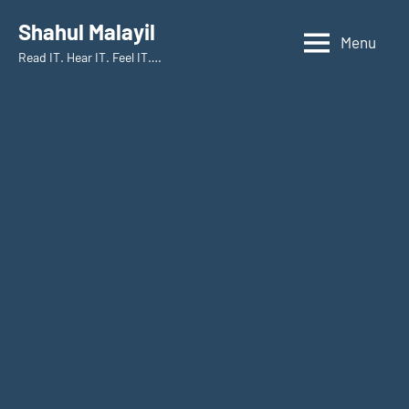
Skip
Shahul Malayil
to
Menu
Read IT. Hear IT. Feel IT….
content