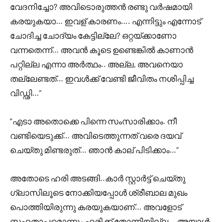
വേദനിച്ചോ? അവിടൊരുത്തൻ രണ്ടു വർഷമായി
കരയുകയാ… ഇവള് കാരണം…. എന്നിട്ടും എന്നോട്
ചോദിച്ച ചോദ്യം കേട്ടില്ലേ? ഒറ്റയ്ക്കാണോ
വന്നതെന്ന്… അവൻ കൂടെ ഉണ്ടെങ്കിൽ കാണാൻ
പറ്റില്ല എന്നാ അർത്ഥം.. അല്ല, അവനെയാ
തല്ലേണ്ടത്… ഇവൾക്ക് വേണ്ടി ജീവിതം നശിപ്പിച്ച
വിഡ്ഢി…”
“എടാ അതൊക്കെ പിന്നെ സംസാരിക്കാം. നീ
വണ്ടിയെടുക്ക്… അവിടെത്തുന്നത് വരെ ദയവ്
ചെയ്തു മിണ്ടരുത്… ഞാൻ കാല് പിടിക്കാം…”
അതോടെ ഹരി അടങ്ങി..കാർ സ്റ്റാർട്ട്‌ ചെയ്തു
ഗ്ലാസിലൂടെ നോക്കിയപ്പോൾ ശ്രീബാല മുഖം
പൊത്തിയിരുന്നു കരയുകയാണ്… അവളോട്
സഹതാപമൊന്നും ഹരിക്ക് തോന്നിയില്ല… അയാൾ