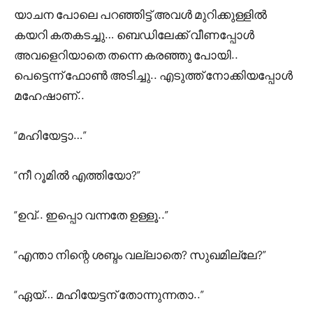
യാചന പോലെ പറഞ്ഞിട്ട് അവൾ മുറിക്കുള്ളിൽ
കയറി കതകടച്ചു… ബെഡിലേക്ക് വീണപ്പോൾ
അവളെറിയാതെ തന്നെ കരഞ്ഞു പോയി..
പെട്ടെന്ന് ഫോൺ അടിച്ചു.. എടുത്ത് നോക്കിയപ്പോൾ
മഹേഷാണ്..
“മഹിയേട്ടാ…”
“നീ റൂമിൽ എത്തിയോ?”
“ഉവ്‌.. ഇപ്പൊ വന്നതേ ഉള്ളൂ..”
“എന്താ നിന്റെ ശബ്ദം വല്ലാതെ? സുഖമില്ലേ?”
“ഏയ്‌… മഹിയേട്ടന് തോന്നുന്നതാ..”