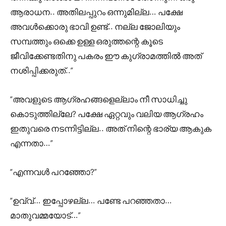
ആരാധന.. അതിലപ്പുറം ഒന്നുമില്ല… പക്ഷേ
അവൾക്കൊരു ഭാവി ഉണ്ട്.. നല്ല ജോലിയും
സമ്പത്തും ഒക്കെ ഉള്ള ഒരുത്തന്റെ കൂടെ
ജീവിക്കേണ്ടതിനു പകരം ഈ കുഗ്രാമത്തിൽ അത്
നശിപ്പിക്കരുത്..”
“അവളുടെ ആഗ്രഹങ്ങളെല്ലാം നീ സാധിച്ചു
കൊടുത്തില്ലേ? പക്ഷേ ഏറ്റവും വലിയ ആഗ്രഹം
ഇതുവരെ നടന്നിട്ടില്ല.. അത് നിന്റെ ഭാര്യ ആകുക
എന്നതാ…”
“എന്നവൾ പറഞ്ഞോ?”
“ഉവ്വ്‌… ഇപ്പോഴല്ല… പണ്ടേ പറഞ്ഞതാ…
മാതുവമ്മയോട്…”