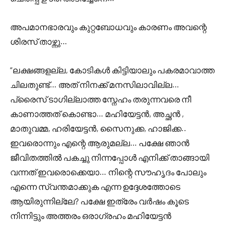
അപമാനഭാരവും കുറ്റബോധവും കാരണം അവന്റെ
ശിരസ് താഴ്ന്നു…
“ലക്ഷങ്ങളല്ല, കോടികൾ കിട്ടിയാലും പകരമാവാത്ത
ചിലതുണ്ട്… അത് നിനക്ക് മനസിലാവില്ല…
പ്രൈസ് ടാഗില്ലാത്ത സ്നേഹം തരുന്നവരെ നീ
കാണാത്തത് കൊണ്ടാ… മഹിയേട്ടൻ, അച്ഛൻ ,
മാതുവമ്മ, ഹരിയേട്ടൻ, സൈനുക്ക, ഹാജിക്ക..
ഇവരൊന്നും എന്റെ ആരുമല്ല… പക്ഷേ ഞാൻ
ജീവിതത്തിൽ പകച്ചു നിന്നപ്പോൾ എനിക്ക് താങ്ങായി
വന്നത് ഇവരൊക്കെയാ… നിന്റെ സൗഹൃദം പോലും
എന്നെ സ്വന്തമാക്കുക എന്ന ഉദ്ദേശത്തോടെ
ആയിരുന്നില്ലേ? പക്ഷേ ഇത്രേം വർഷം കൂടെ
നിന്നിട്ടും അത്തരം ഒരാഗ്രഹം മഹിയേട്ടൻ