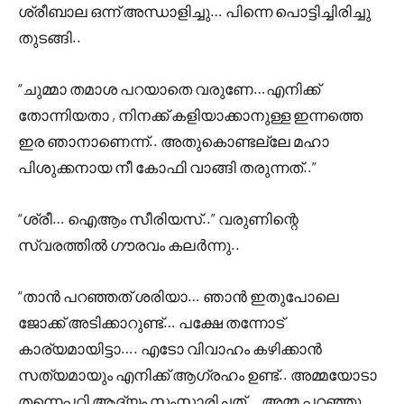
ശ്രീബാല ഒന്ന് അന്ധാളിച്ചു… പിന്നെ പൊട്ടിച്ചിരിച്ചു
തുടങ്ങി..
“ചുമ്മാ തമാശ പറയാതെ വരുണേ…എനിക്ക്
തോന്നിയതാ , നിനക്ക് കളിയാക്കാനുള്ള ഇന്നത്തെ
ഇര ഞാനാണെന്ന്.. അതുകൊണ്ടല്ലേ മഹാ
പിശുക്കനായ നീ കോഫി വാങ്ങി തരുന്നത്..”
“ശ്രീ… ഐആം സീരിയസ്..” വരുണിന്റെ
സ്വരത്തിൽ ഗൗരവം കലർന്നു..
“താൻ പറഞ്ഞത് ശരിയാ… ഞാൻ ഇതുപോലെ
ജോക്ക് അടിക്കാറുണ്ട്… പക്ഷേ തന്നോട്
കാര്യമായിട്ടാ…. എടോ വിവാഹം കഴിക്കാൻ
സത്യമായും എനിക്ക് ആഗ്രഹം ഉണ്ട്.. അമ്മയോടാ
തന്നെപ്പറ്റി ആദ്യം സംസാരിച്ചത്… അമ്മ പറഞ്ഞു