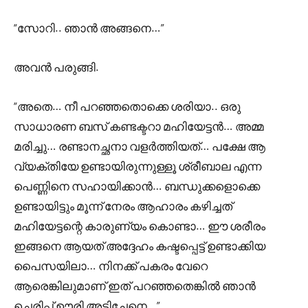
“സോറി.. ഞാൻ അങ്ങനെ…”
അവൻ പരുങ്ങി.
“അതെ… നീ പറഞ്ഞതൊക്കെ ശരിയാ.. ഒരു
സാധാരണ ബസ് കണ്ടക്ടറാ മഹിയേട്ടൻ… അമ്മ
മരിച്ചു… രണ്ടാനച്ഛനാ വളർത്തിയത്… പക്ഷേ ആ
വ്യക്തിയേ ഉണ്ടായിരുന്നുള്ളൂ ശ്രീബാല എന്ന
പെണ്ണിനെ സഹായിക്കാൻ… ബന്ധുക്കളൊക്കെ
ഉണ്ടായിട്ടും മൂന്ന് നേരം ആഹാരം കഴിച്ചത്
മഹിയേട്ടന്റെ കാരുണ്യം കൊണ്ടാ… ഈ ശരീരം
ഇങ്ങനെ ആയത് അദ്ദേഹം കഷ്ടപ്പെട്ട് ഉണ്ടാക്കിയ
പൈസയിലാ… നിനക്ക് പകരം വേറെ
ആരെങ്കിലുമാണ് ഇത് പറഞ്ഞതെങ്കിൽ ഞാൻ
ചെരിപ്പ് ഊരി അടിച്ചേനെ…”