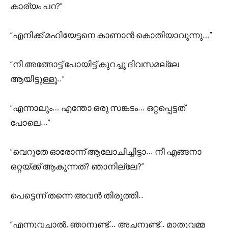
കാര്യം പറ?”
“എനിക്ക് മഹിയേട്ടനെ കാണാൻ കൊതിയാവുന്നു…”
“നീ അങ്ങോട്ട് പോയിട്ട് കുറച്ചു ദിവസമല്ലേ
ആയിട്ടുള്ളൂ..”
“എന്നാലും… എന്തോ ഒരു സങ്കടം… ഒറ്റപ്പെട്ടത്
പോലെ…”
“വെറുതേ ഓരോന്ന് ആലോചിച്ചിട്ടാ… നീ എങ്ങനാ
ഒറ്റയ്ക്ക് ആകുന്നത്? ഞാനില്ലേ?”
പെട്ടെന്ന് തന്നെ അവൻ തിരുത്തി..
“എന്നുവച്ചാൽ, ഞാനുണ്ട്… അച്ഛനുണ്ട്.. മാതുവമ്മ