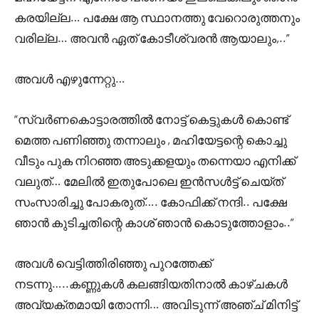
കരയില്ല… പക്ഷേ ആ സ്ഥാനത്തു വേറൊരുത്തനും
വരില്ല… അവൻ ഏത് കോടീശ്വരൻ ആയാലും,..”
അവൾ എഴുന്നേറ്റു…
“സ്വർണകൊട്ടാരത്തിൽ നോട്ട് കെട്ടുകൾ കൊണ്ട്
മെത്ത പണിഞ്ഞു തന്നാലും , മഹിയേട്ടന്റെ കൊച്ചു
വീടും പുക നിറഞ്ഞ അടുക്കളയും തന്നെയാ എനിക്ക്
വലുത്… മേലിൽ ഇതുപോലെ ഇൻസൾട്ട് ചെയ്ത്
സംസാരിച്ചു പോകരുത്…. കോഫിക്ക് നന്ദി.. പക്ഷേ
ഞാൻ കുടിച്ചതിന്റെ കാശ് ഞാൻ കൊടുത്തോളാം..”
അവൾ വെട്ടിത്തിരിഞ്ഞു പുറത്തേക്ക്
നടന്നു…..കണ്ണുകൾ കലങ്ങിയതിനാൽ കാഴ്ചകൾ
അവ്യക്തമായി തോന്നി… അവിടുന്ന് അഞ്ച് മിനിട്ട്