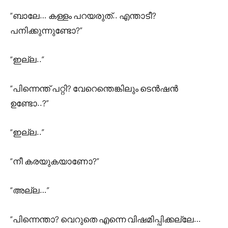
“ബാലേ… കള്ളം പറയരുത്.. എന്താടീ?
പനിക്കുന്നുണ്ടോ?”
“ഇല്ല..”
“പിന്നെന്ത് പറ്റി? വേറെന്തെങ്കിലും ടെൻഷൻ
ഉണ്ടോ..?”
“ഇല്ല..”
“നീ കരയുകയാണോ?”
“അല്ല…”
“പിന്നെന്താ? വെറുതെ എന്നെ വിഷമിപ്പിക്കല്ലേ…