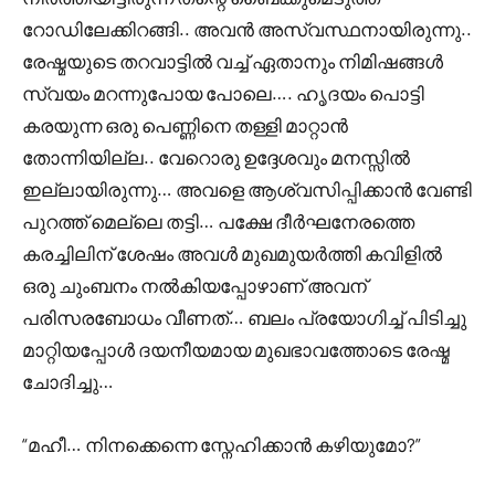
റോഡിലേക്കിറങ്ങി.. അവൻ അസ്വസ്ഥനായിരുന്നു..
രേഷ്മയുടെ തറവാട്ടിൽ വച്ച് ഏതാനും നിമിഷങ്ങൾ
സ്വയം മറന്നുപോയ പോലെ…. ഹൃദയം പൊട്ടി
കരയുന്ന ഒരു പെണ്ണിനെ തള്ളി മാറ്റാൻ
തോന്നിയില്ല.. വേറൊരു ഉദ്ദേശവും മനസ്സിൽ
ഇല്ലായിരുന്നു… അവളെ ആശ്വസിപ്പിക്കാൻ വേണ്ടി
പുറത്ത് മെല്ലെ തട്ടി… പക്ഷേ ദീർഘനേരത്തെ
കരച്ചിലിന് ശേഷം അവൾ മുഖമുയർത്തി കവിളിൽ
ഒരു ചുംബനം നൽകിയപ്പോഴാണ് അവന്
പരിസരബോധം വീണത്… ബലം പ്രയോഗിച്ച് പിടിച്ചു
മാറ്റിയപ്പോൾ ദയനീയമായ മുഖഭാവത്തോടെ രേഷ്മ
ചോദിച്ചു…
“മഹീ… നിനക്കെന്നെ സ്നേഹിക്കാൻ കഴിയുമോ?”