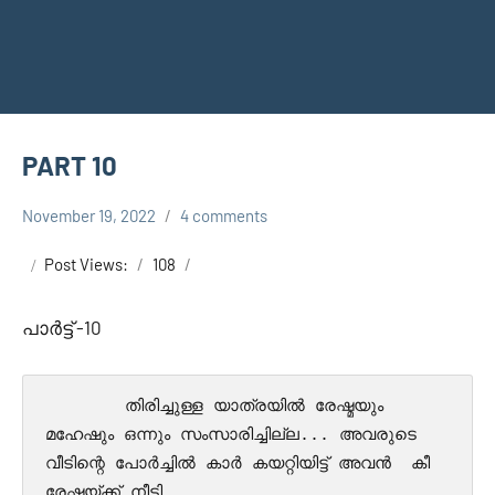
PART 10
November 19, 2022
4 comments
Faisal
ENTE MATRAM
Cm
- KARNAN
Post Views:
108
SURIYAPUTRAN
പാർട്ട്‌ -10
        തിരിച്ചുള്ള യാത്രയിൽ രേഷ്മയും  
മഹേഷും ഒന്നും സംസാരിച്ചില്ല... അവരുടെ   
വീടിന്റെ പോർച്ചിൽ കാർ കയറ്റിയിട്ട് അവൻ  കീ  
രേഷ്മയ്ക്ക് നീട്ടി...