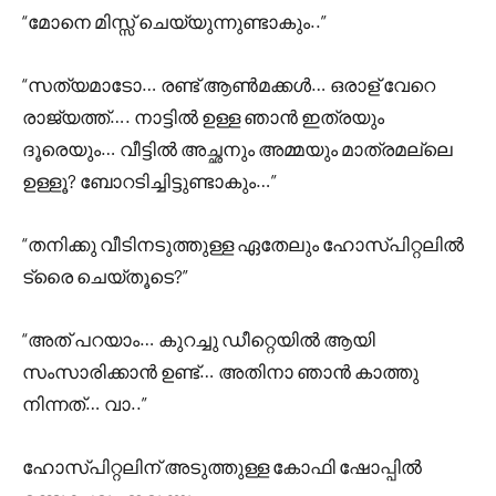
“മോനെ മിസ്സ്‌ ചെയ്യുന്നുണ്ടാകും..”
“സത്യമാടോ… രണ്ട് ആൺമക്കൾ… ഒരാള് വേറെ
രാജ്യത്ത്…. നാട്ടിൽ ഉള്ള ഞാൻ ഇത്രയും
ദൂരെയും… വീട്ടിൽ അച്ഛനും അമ്മയും മാത്രമല്ലെ
ഉള്ളൂ? ബോറടിച്ചിട്ടുണ്ടാകും…”
“തനിക്കു വീടിനടുത്തുള്ള ഏതേലും ഹോസ്പിറ്റലിൽ
ട്രൈ ചെയ്തൂടെ?”
“അത് പറയാം… കുറച്ചു ഡീറ്റെയിൽ ആയി
സംസാരിക്കാൻ ഉണ്ട്… അതിനാ ഞാൻ കാത്തു
നിന്നത്… വാ..”
ഹോസ്പിറ്റലിന് അടുത്തുള്ള കോഫി ഷോപ്പിൽ