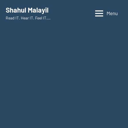
Skip
Shahul Malayil
to
Menu
Read IT. Hear IT. Feel IT….
content