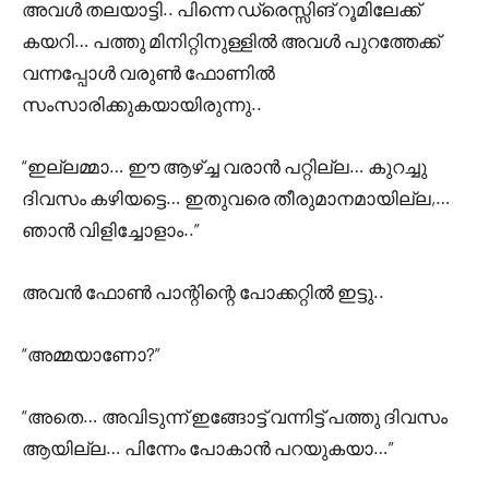
അവൾ തലയാട്ടി.. പിന്നെ ഡ്രെസ്സിങ് റൂമിലേക്ക്
കയറി… പത്തു മിനിറ്റിനുള്ളിൽ അവൾ പുറത്തേക്ക്
വന്നപ്പോൾ വരുൺ ഫോണിൽ
സംസാരിക്കുകയായിരുന്നു..
“ഇല്ലമ്മാ… ഈ ആഴ്ച്ച വരാൻ പറ്റില്ല… കുറച്ചു
ദിവസം കഴിയട്ടെ… ഇതുവരെ തീരുമാനമായില്ല,…
ഞാൻ വിളിച്ചോളാം..”
അവൻ ഫോൺ പാന്റിന്റെ പോക്കറ്റിൽ ഇട്ടു..
“അമ്മയാണോ?”
“അതെ… അവിടുന്ന് ഇങ്ങോട്ട് വന്നിട്ട് പത്തു ദിവസം
ആയില്ല… പിന്നേം പോകാൻ പറയുകയാ…”