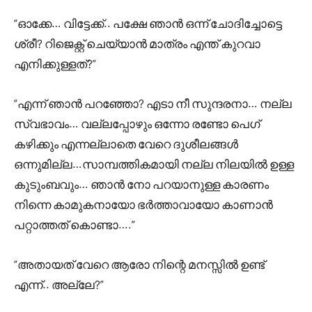
“ഓക്കേ… വിട്ടേക്ക്.. പക്ഷേ ഞാൻ ഒന്ന് ചോദിച്ചോട്ടെ
ശ്രീ? റിജെക്റ്റ് ചെയ്യാൻ മാത്രം എന്ത് കുറവാ
എനിക്കുള്ളത്?”
“എന്ന് ഞാൻ പറഞ്ഞോ? എടാ നീ സുന്ദരനാ… നല്ല
സ്വഭാവം… വല്ലപ്പോഴും ഒന്നോ രണ്ടോ പെഗ്
കഴിക്കും എന്നല്ലാതെ വേറെ ദുശീലങ്ങൾ
ഒന്നുമില്ല…സാമ്പത്തികമായി നല്ല നിലയിൽ ഉള്ള
കുടുംബവും… ഞാൻ നോ പറയാനുള്ള കാരണം
നിന്നെ കാമുകനായോ ഭർത്താവായോ കാണാൻ
പറ്റാത്തത് കൊണ്ടാ….”
“അതായത് വേറെ ആരോ നിന്റെ മനസ്സിൽ ഉണ്ട്
എന്ന്.. അല്ലേ?”