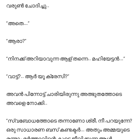
വരുൺ ചോദിച്ചു..
“അതെ…”
“ആരാ?”
“നിനക്ക് അറിയാവുന്ന ആള് തന്നെ.. മഹിയേട്ടൻ…”
“വാട്ട്?.. ആർ യൂ ക്രേസി?”
അവൻ പിന്നോട്ട് ചാരിയിരുന്നു അത്ഭുതത്തോടെ
അവളെ നോക്കി..
“സ്വബോധത്തോടെ തന്നാണോ ശ്രീ, നീ പറയുന്നേ?
ഒരു സാധാരണ ബസ് കണ്ടക്ടർ… അതും അമ്മയുടെ
രണ്ടാം ഭർത്താവിന്റെ കൂടെ ജീവിക്കുന്ന ആൾ…