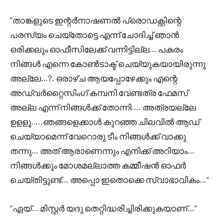
“താങ്കളുടെ ഇന്റർനാഷണൽ പ്രൊഡക്റ്റിന്റെ
പരസ്യം ചെയ്തോട്ടെ എന്ന് ചോദിച്ച് ഞാൻ
ഒരിക്കലും ഓഫീസിലേക്ക് വന്നിട്ടില്ല… പകരം
നിങ്ങൾ എന്നെ കോൺടാക്ട് ചെയ്യുകയായിരുന്നു
അല്ലേ…?. ഒരാഴ്ച ആയപ്പോഴേക്കും എന്റെ
അഡ്വർറ്റൈസിംഗ് കമ്പനി വേണ്ടത്ര ഫേമസ്
അല്ല എന്ന് നിങ്ങൾക്ക് തോന്നി…. അത്രയല്ലേ
ഉളളൂ…..ഞങ്ങളെക്കാൾ കുറഞ്ഞ ചിലവിൽ ആഡ്
ചെയ്യാമെന്ന് വേറൊരു ടീം നിങ്ങൾക്ക് വാക്കു
തന്നു… അത് ആരാണെന്നും എനിക്ക് അറിയാം…
നിങ്ങൾക്കും മോശമല്ലാത്ത കമ്മീഷൻ ഓഫർ
ചെയ്തിട്ടുണ്ട്… അപ്പൊ ഇതൊക്കെ സ്വാഭാവികം…”
“ഏയ്‌… മിസ്റ്റർ യദു തെറ്റിദ്ധരിച്ചിരിക്കുകയാണ്…”