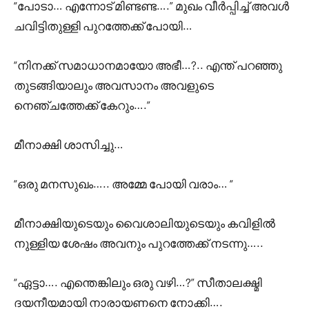
“പോടാ… എന്നോട് മിണ്ടണ്ട….” മുഖം വീർപ്പിച്ച് അവൾ
ചവിട്ടിതുള്ളി പുറത്തേക്ക് പോയി…
“നിനക്ക് സമാധാനമായോ അഭീ…?.. എന്ത് പറഞ്ഞു
തുടങ്ങിയാലും അവസാനം അവളുടെ
നെഞ്ചത്തേക്ക് കേറും….”
മീനാക്ഷി ശാസിച്ചു…
“ഒരു മനസുഖം….. അമ്മേ പോയി വരാം… “
മീനാക്ഷിയുടെയും വൈശാലിയുടെയും കവിളിൽ
നുള്ളിയ ശേഷം അവനും പുറത്തേക്ക് നടന്നു…..
“ഏട്ടാ…. എന്തെങ്കിലും ഒരു വഴി…?” സീതാലക്ഷ്മി
ദയനീയമായി നാരായണനെ നോക്കി….