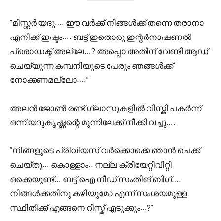
“മിസ്റ്റർ യദൂ…. ഈ വർക്ക് നിങ്ങൾക്ക് തന്നെ തരാനാ
എനിക്ക് ഇഷ്ടം…. ബട്ട്‌ ഇതൊരു ഇന്റർനാഷണൽ
പ്രൊഡക്ട് അല്ലേ…? അപ്പൊ അതിന് വേണ്ടി ആഡ്
ചെയ്യുന്ന കമ്പനിയുടെ പേരും ഞങ്ങൾക്ക്
നോക്കണമല്ലോ….”
അലൻ ജോൺ രണ്ട് ഗ്ലാസുകളിൽ വിസ്കി പകർന്ന്
ഒന്ന് യദുകൃഷ്ണന്റെ മുന്നിലേക്ക് നീക്കി വച്ചു….
“നിങ്ങളുടെ പ്രീവിയസ് വർക്കൊക്കെ ഞാൻ ചെക്ക്
ചെയ്‌തു… കൊള്ളാം.. നല്ല ക്രിയേറ്റിവിറ്റി
ഒക്കെയുണ്ട്… ബട്ട്‌ ഐ നീഡ് സംതിങ് ബിഗ്….
നിങ്ങൾക്കതിനു കഴിയുമോ എന്ന് സംശയമുള്ള
സ്ഥിതിക്ക് എങ്ങനെ റിസ്ക് എടുക്കും…?”