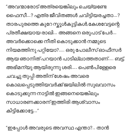
“അവന്മാരോട് അത്രയെങ്കിലും ചെയ്യണ്ടേ
ഫൈസീ…? എത്ര ജീവിതങ്ങൾ ചവിട്ടിയരച്ചതാ…?
താരപുരത്തെ കുറേ സ്കൂൾകുട്ടികൾ,കേശവേട്ടന്റെ
പ്രതീക്ഷയായ രാഖി… അങ്ങനെ ഒരുപാട് പേർ…
അവർക്കൊക്കെ നീതി കൊടുക്കാൻ നമ്മുടെ
നിയമത്തിനു പറ്റിയോ?…. ഒരു പോലീസ് ഓഫീസർ
ആയ ഞാനിത് പറയാൻ പാടില്ലാത്തതാണ്…. ബട്ട്‌,
അഭിമന്യു ആയിരുന്നു ശരി…. പെൺപിള്ളേരെ
ചവച്ചു തുപ്പി അതിന് ശേഷം അവരെ
കൊലപ്പെടുത്തിയവർക്ക് ജയിലിൽ സുഖവാസം
കൊടുക്കുന്ന നാട്ടിൽ ഇങ്ങനെയെങ്കിലും
സാധാരണക്കാരന് ഇത്തിരി ആശ്വാസം
കിട്ടിക്കോട്ടേ…”
“ഇപ്പോൾ അവരുടെ അവസ്ഥ എന്താ?.. താൻ