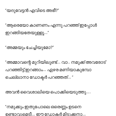
“യദുവേട്ടൻ എവിടെ അഭീ?”
“ആരെയോ കാണണം എന്നു പറഞ്ഞ് ഇപ്പോൾ
ഇറങ്ങിയതേയുള്ളൂ…”
“അമ്മയും ചേച്ചിയുമോ?”
“അമ്മാവന്റെ മുറിയിലുണ്ട്… വാ.. നമുക്ക് അവരോട്
പറഞ്ഞിട്ട് ഇറങ്ങാം… ഏഴര മണിയാകുമ്പോ
ചെല്ലാനാ ഡോക്ടർ പറഞ്ഞത്… “
അവൻ വൈശാലിയെ പൊക്കിയെടുത്തു….
“നമുക്കും ഇതുപോലെ ഒരെണ്ണം ഉടനെ
ഉണ്ടാവുമെടീ… ഈ ഡോക്ടർ മിടുക്കനാ…