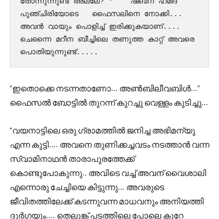
തോന്നുന്നുണ്ട് അല്ലേ? "    ഷബ്‌ന ഹമീദ് 
പുഞ്ചിരിയോടെ   ഫൈസലിനെ നോക്കി... 
അവൻ വായും പൊളിച്ച് ഇരിക്കുകയാണ്.... 
ചെന്നൈ മറീന ബീച്ചിലെ തണുത്ത കാറ്റ് അവരെ 
പൊതിയുന്നുണ്ട്.....
“ഇതൊക്കെ നടന്നതാണോ… അൺബിലീവബിൾ…”
ഫൈസൽ ബോട്ടിൽ തുറന്ന് കുറച്ചു വെള്ളം കുടിച്ചു…
“വയനാട്ടിലെ ഒരു ഗ്രാമത്തിൽ ജനിച്ച അഭിമന്യു
എന്ന കുട്ടി…. അവനെ തുണിക്കച്ചവടം നടത്താൻ വന്ന
സ്വാമിനാഥൻ താരാപുരത്തേക്ക്
കൊണ്ടുപോകുന്നു.. അവിടെ വച്ച് അവന് വൈശാലി
എന്നൊരു ചേച്ചിയെ കിട്ടുന്നു… അവരുടെ
ജീവിതത്തിലേക്ക് കടന്നുവന്ന മാധവനും അനിയത്തി
ദുർഗയും…. തെലുങ്ക് പടത്തിലെ പോലെ കുറേ