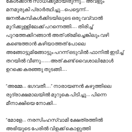
കേൾക്കാൻ സാധിക്കുമായിരുന്നു… അവളും
മനമുരുകി പ്രാർത്ഥിച്ചു…പെട്ടെന്ന്…
ജനൽകമ്പികൾക്കിടയിലൂടെ ഒരു വവ്വാൽ
മുറിക്കുള്ളിലേക്ക് പറന്നെത്തി…. തിരിച്ച്
പുറത്തേക്കിറങ്ങാൻ അത് ശ്രമിച്ചെങ്കിലും വഴി
കണ്ടെത്താൻ കഴിയാത്തത് പോലെ
അങ്ങോട്ടുമിങ്ങോട്ടും പറന്ന് ഒടുവിൽ ഫാനിൽ ഇടിച്ച്
തറയിൽ വീണു…….അത് കണ്ട് വൈശാലിമോൾ
ഉറക്കെ കരഞ്ഞു തുടങ്ങി….
“അമ്മേ… ഭഗവതീ….” നാരായണൻ കഴുത്തിലെ
രുദ്രാക്ഷമാലയിൽ മുറുകെ പിടിച്ചു… പിന്നെ
മീനാക്ഷിയെ നോക്കി…
“മോളേ… നരസിംഹസ്വാമി ക്ഷേത്രത്തിൽ
അഭിയുടെ പേരിൽ വിളക്ക് കൊളുത്തി