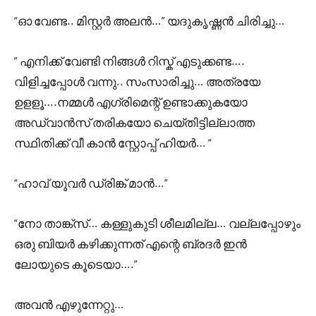
“ഓ വേണ്ട.. മിസ്റ്റർ അലൻ…” യദുകൃഷ്ണൻ ചിരിച്ചു…
” എനിക്ക് വേണ്ടി നിങ്ങൾ റിസ്ക്‌ എടുക്കണ്ട….
വിളിച്ചപ്പോൾ വന്നു.. സംസാരിച്ചു… അത്രയേ
ഉളളൂ….നമ്മൾ എഗ്രിമെന്റ് ഉണ്ടാക്കുകയോ
അഡ്വാൻസ് തരികയോ ചെയ്തിട്ടില്ലാത്ത
സ്ഥിതിക്ക് വീ കാൻ സ്റ്റോപ്പ്‌ ഹിയർ… “
“ഹാവ് യുവർ ഡ്രിങ്ക് മാൻ…”
“നോ താങ്ക്സ്… കള്ളുകുടി ശീലമില്ല… വല്ലപ്പോഴും
ഒരു ബിയർ കഴിക്കുന്നത് എന്റെ ബ്രദർ ഇൻ
ലോയുടെ കൂടെയാ….”
അവൻ എഴുന്നേറ്റു…