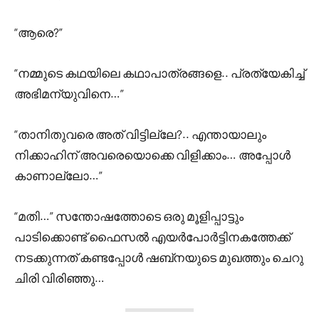
“ആരെ?”
“നമ്മുടെ കഥയിലെ കഥാപാത്രങ്ങളെ.. പ്രത്യേകിച്ച്
അഭിമന്യുവിനെ…”
“താനിതുവരെ അത് വിട്ടില്ലേ?.. എന്തായാലും
നിക്കാഹിന് അവരെയൊക്കെ വിളിക്കാം… അപ്പോൾ
കാണാല്ലോ…”
“മതി…” സന്തോഷത്തോടെ ഒരു മൂളിപ്പാട്ടും
പാടിക്കൊണ്ട് ഫൈസൽ എയർപോർട്ടിനകത്തേക്ക്
നടക്കുന്നത് കണ്ടപ്പോൾ ഷബ്‌നയുടെ മുഖത്തും ചെറു
ചിരി വിരിഞ്ഞു…