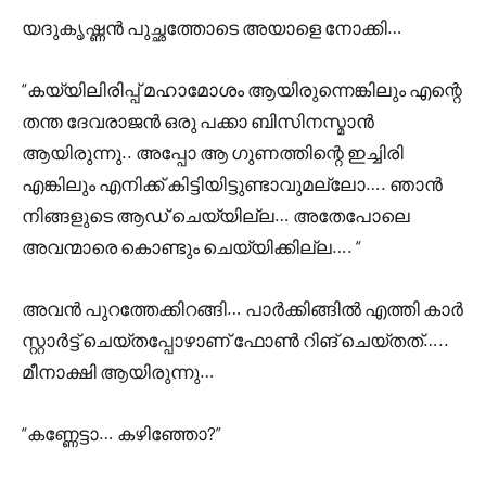
യദുകൃഷ്ണൻ പുച്ഛത്തോടെ അയാളെ നോക്കി…
“കയ്യിലിരിപ്പ് മഹാമോശം ആയിരുന്നെങ്കിലും എന്റെ
തന്ത ദേവരാജൻ ഒരു പക്കാ ബിസിനസ്മാൻ
ആയിരുന്നു.. അപ്പോ ആ ഗുണത്തിന്റെ ഇച്ചിരി
എങ്കിലും എനിക്ക് കിട്ടിയിട്ടുണ്ടാവുമല്ലോ…. ഞാൻ
നിങ്ങളുടെ ആഡ് ചെയ്യില്ല… അതേപോലെ
അവന്മാരെ കൊണ്ടും ചെയ്യിക്കില്ല…. “
അവൻ പുറത്തേക്കിറങ്ങി… പാർക്കിങ്ങിൽ എത്തി കാർ
സ്റ്റാർട്ട്‌ ചെയ്തപ്പോഴാണ് ഫോൺ റിങ് ചെയ്തത്…..
മീനാക്ഷി ആയിരുന്നു…
“കണ്ണേട്ടാ… കഴിഞ്ഞോ?”