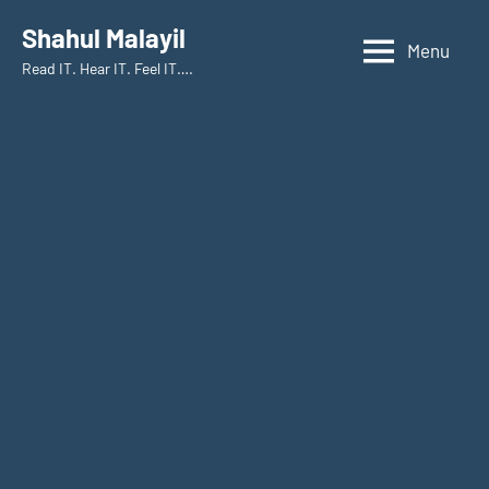
Skip
Shahul Malayil
to
Menu
Read IT. Hear IT. Feel IT….
content