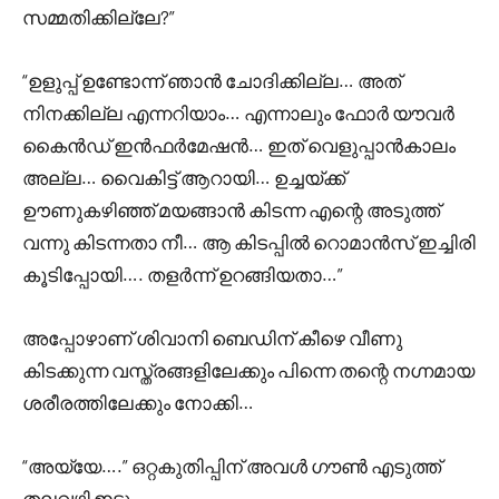
സമ്മതിക്കില്ലേ?”
“ഉളുപ്പ് ഉണ്ടോന്ന് ഞാൻ ചോദിക്കില്ല… അത്
നിനക്കില്ല എന്നറിയാം… എന്നാലും ഫോർ യൗവർ
കൈൻഡ് ഇൻഫർമേഷൻ… ഇത് വെളുപ്പാൻകാലം
അല്ല… വൈകിട്ട് ആറായി… ഉച്ചയ്ക്ക്
ഊണുകഴിഞ്ഞ് മയങ്ങാൻ കിടന്ന എന്റെ അടുത്ത്
വന്നു കിടന്നതാ നീ… ആ കിടപ്പിൽ റൊമാൻസ് ഇച്ചിരി
കൂടിപ്പോയി…. തളർന്ന് ഉറങ്ങിയതാ…”
അപ്പോഴാണ് ശിവാനി ബെഡിന് കീഴെ വീണു
കിടക്കുന്ന വസ്ത്രങ്ങളിലേക്കും പിന്നെ തന്റെ നഗ്നമായ
ശരീരത്തിലേക്കും നോക്കി…
“അയ്യേ….” ഒറ്റകുതിപ്പിന് അവൾ ഗൗൺ എടുത്ത്
തലവഴി ഇട്ടു…..