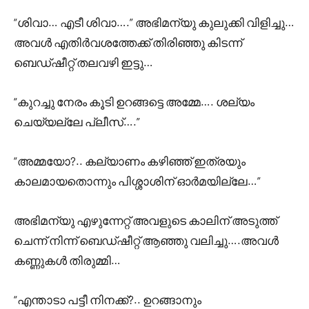
“ശിവാ… എടീ ശിവാ….” അഭിമന്യു കുലുക്കി വിളിച്ചു…
അവൾ എതിർവശത്തേക്ക് തിരിഞ്ഞു കിടന്ന്
ബെഡ്ഷീറ്റ് തലവഴി ഇട്ടു…
“കുറച്ചു നേരം കൂടി ഉറങ്ങട്ടെ അമ്മേ…. ശല്യം
ചെയ്യല്ലേ പ്ലീസ്….”
“അമ്മയോ?.. കല്യാണം കഴിഞ്ഞ് ഇത്രയും
കാലമായതൊന്നും പിശ്ശാശിന് ഓർമയില്ലേ…”
അഭിമന്യു എഴുന്നേറ്റ് അവളുടെ കാലിന് അടുത്ത്
ചെന്ന് നിന്ന് ബെഡ്ഷീറ്റ് ആഞ്ഞു വലിച്ചു….അവൾ
കണ്ണുകൾ തിരുമ്മി…
“എന്താടാ പട്ടീ നിനക്ക്?.. ഉറങ്ങാനും