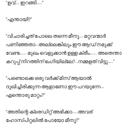
“ഉവ്‌… ഇറങ്ങി….”
“എന്തായി?”
“വിചാരിച്ചത് പോലെ തന്നെ മീനൂ… മറ്റവന്മാർ
പണിഞ്ഞതാ..അല്ലെങ്കിലും ഈ ആഡ് നമുക്ക്
വേണ്ട….. മുഖം വെളുക്കാൻ ഉള്ള ക്രീം….. അതെന്താ
കറുപ്പ് നിറത്തിന് ഭംഗിയില്ലേ?..നമ്മളത് വിട്ടു….”
“പണ്ടൊക്കെ ഒരു വർക്ക് മിസ് ആയാൽ
ദുഖിച്ചിരിക്കുന്ന ആളാണോ ഈ പറയുന്നേ…
എന്തൊരു മാറ്റം?”
“അതിന്റെ ക്രെഡിറ്റ് അഭിക്കാ….അവര്
ഹോസ്പിറ്റലിൽ പോയോ മീനൂ?”