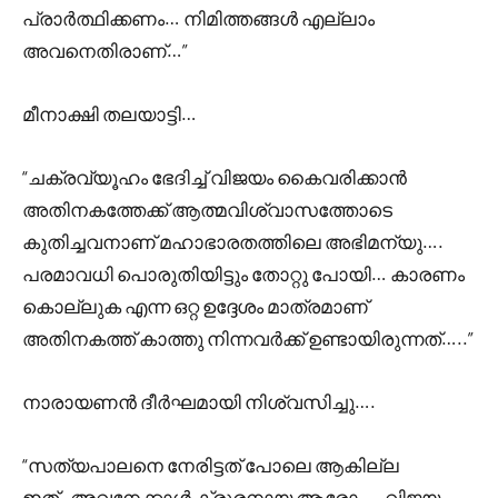
പ്രാർത്ഥിക്കണം… നിമിത്തങ്ങൾ എല്ലാം
അവനെതിരാണ്…”
മീനാക്ഷി തലയാട്ടി…
“ചക്രവ്യൂഹം ഭേദിച്ച് വിജയം കൈവരിക്കാൻ
അതിനകത്തേക്ക് ആത്മവിശ്വാസത്തോടെ
കുതിച്ചവനാണ് മഹാഭാരതത്തിലെ അഭിമന്യു….
പരമാവധി പൊരുതിയിട്ടും തോറ്റു പോയി… കാരണം
കൊല്ലുക എന്ന ഒറ്റ ഉദ്ദേശം മാത്രമാണ്
അതിനകത്ത് കാത്തു നിന്നവർക്ക് ഉണ്ടായിരുന്നത്…..”
നാരായണൻ ദീർഘമായി നിശ്വസിച്ചു….
“സത്യപാലനെ നേരിട്ടത് പോലെ ആകില്ല
ഇത്..അവനേക്കാൾ ക്രൂരനായ ആരോ…..വിജയം