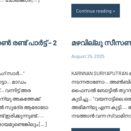
Continue reading
രണ്ട് പാർട്ട് – 2
മഴവില്ലു സീസൺ രണ്
August 25, 2025
Faisal
9
MAZHAVILLU
Cm
comments
SESON 2
ണിംഗ് സാർ…”
KARNNAN SURIYAPUTRAN 
േട്ടാ… മാഡം
നടന്നതാണോ… അൺബി
 വന്നിട്ട് അര
ഫൈസൽ ബോട്ടിൽ തുറന്ന് 
ന്യു അകത്തേക്ക്
കുടിച്ചു… “വയനാട്ടിലെ ഒര
മിൽ സുഭദ്ര ആരോടോ
അഭിമന്യു എന്ന കുട്ടി….
രിക്കുന്നുണ്ട്…..
നടത്താൻ വന്ന സ്വാമിന
ായമുണ്ടെങ്കിലും […]