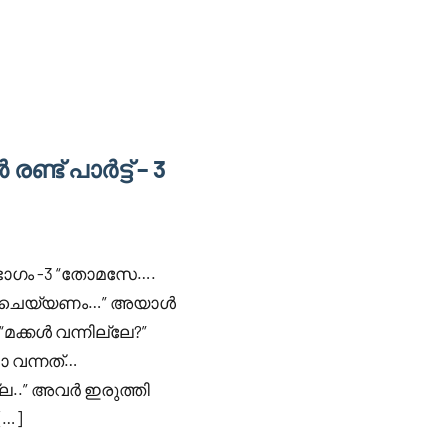
ട് പാർട്ട് – 3
 ഭാഗം -3 “തോമസേ….
ീൻ ചെയ്യണം…” അയാൾ
മക്കൾ വന്നില്ലേ?”
ാ വന്നത്…
്ല..” അവർ ഇരുത്തി
[…]