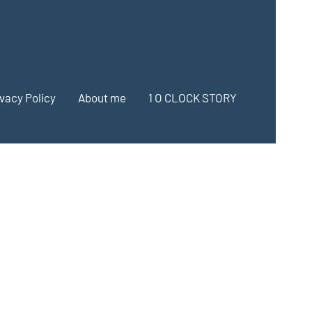
ivacy Policy
About me
1 O CLOCK STORY