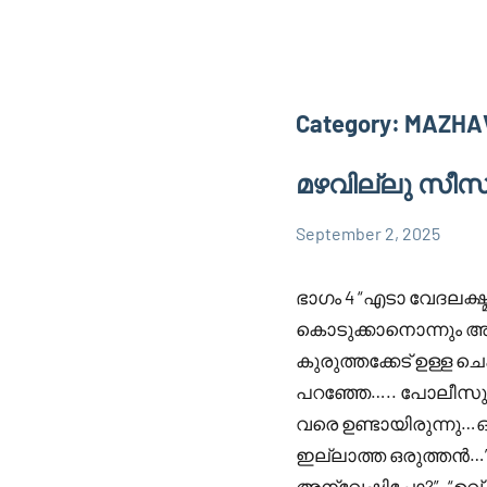
Category:
MAZHAV
മഴവില്ലു സീസൺ 
September 2, 2025
Faisal
12
MAZHAVILLU
Cm
comments
SESON 2
ഭാഗം 4 “എടാ വേദലക്ഷ്മി
കൊടുക്കാനൊന്നും അ
കുരുത്തക്കേട് ഉള്ള 
പറഞ്ഞേ….. പോലീസു
വരെ ഉണ്ടായിരുന്നു…ഒ
ഇല്ലാത്ത ഒരുത്തൻ…”
അന്വേഷിച്ചോ?”. “ഉവ്‌