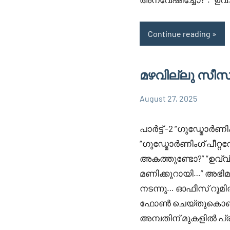
Continue reading
മഴവില്ലു സീസൺ 
August 27, 2025
Faisal
9
MAZHAVILLU
Cm
comments
SESON 2
പാർട്ട്‌ -2 “ഗുഡ്മോർ
“ഗുഡ്മോർണിംഗ് പീറ്ററ
അകത്തുണ്ടോ?” “ഉവ്വ്‌…
മണിക്കൂറായി…” അഭിമ
നടന്നു… ഓഫീസ് റൂ
ഫോൺ ചെയ്തുകൊണ്ട് ഇ
അമ്പതിന് മുകളിൽ പ്ര