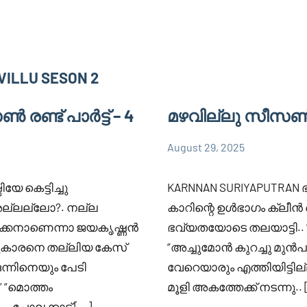
ILLU SESON 2
രണ്ട് പാർട്ട് – 4
മഴവില്ലു സീസൺ രണ്
August 29, 2025
Faisal
10
MAZHAVILLU
Cm
comments
SESON 2
യേ കെട്ടിച്ചു
KARNNAN SURIYAPUTRAN
ല്ലല്ലോ?. നല്ല
കാറിന്റെ ഉൾഭാഗം ക്ല
ചെക്കനാണെന്നാ ജയകൃഷ്ണൻ
ഭവ്യതയോടെ തലയാട്ടി.. “
കാരനെ തല്ലിയ കേസ്
“അച്ചുമോൻ കുറച്ചു മുൻപ
ന്നിനെയും പേടി
വേറെയാരും എത്തിയിട്ടില
 “മൊത്തം
മൂളി അകത്തേക്ക് നടന്നു.. 
…. ചോലക്കാട് […]