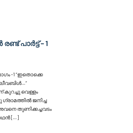
ട് പാർട്ട് – 1
ഭാഗം -1 “ഇതൊക്കെ
ലീവബിൾ…”
കുറച്ചു വെള്ളം
ു ഗ്രാമത്തിൽ ജനിച്ച
 അവനെ തുണിക്കച്ചവടം
ാഥൻ […]