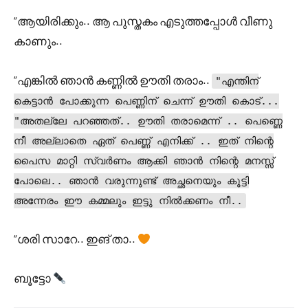
“ആയിരിക്കും.. ആ പുസ്തകം എടുത്തപ്പോൾ വീണു
കാണും..
“എങ്കിൽ ഞാൻ കണ്ണിൽ ഊതി തരാം..
"എന്തിന്
കെട്ടാൻ പോക്കുന്ന പെണ്ണിന് ചെന്ന് ഊതി കൊട്...
"അതല്ലേ പറഞ്ഞത്.. ഊതി തരാമെന്ന് .. പെണ്ണെ
നീ അല്ലാതെ ഏത് പെണ്ണ് എനിക്ക് .. ഇത് നിന്റെ
പൈസ മാറ്റി സ്വർണം ആക്കി ഞാൻ നിന്റെ മനസ്സ്
പോലെ.. ഞാൻ വരുന്നുണ്ട് അച്ഛനെയും കൂട്ടി
അന്നേരം ഈ കമ്മലും ഇട്ടു നിൽക്കണം നീ..
“ശരി സാറേ.. ഇങ് താ..
ബൂട്ടോ