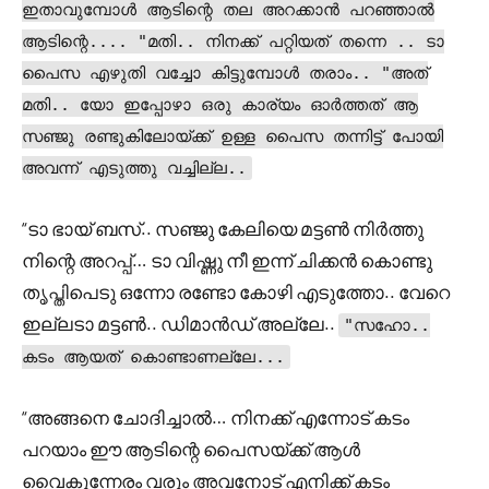
ഇതാവുമ്പോൾ ആടിന്റെ തല അറക്കാൻ പറഞ്ഞാൽ
ആടിന്റെ.... "മതി.. നിനക്ക് പറ്റിയത് തന്നെ .. ടാ
പൈസ എഴുതി വച്ചോ കിട്ടുമ്പോൾ തരാം.. "അത്
മതി.. യോ ഇപ്പോഴാ ഒരു കാര്യം ഓർത്തത് ആ
സഞ്ജു രണ്ടുകിലോയ്ക്ക് ഉള്ള പൈസ തന്നിട്ട് പോയി
അവന്ന് എടുത്തു വച്ചില്ല..
“ടാ ഭായ് ബസ്.. സഞ്ജു കേലിയെ മട്ടൺ നിർത്തു
നിന്റെ അറപ്പ്… ടാ വിഷ്ണു നീ ഇന്ന് ചിക്കൻ കൊണ്ടു
തൃപ്തിപെടു ഒന്നോ രണ്ടോ കോഴി എടുത്തോ.. വേറെ
ഇല്ലടാ മട്ടൺ.. ഡിമാൻഡ് അല്ലേ..
"സഹോ..
കടം ആയത് കൊണ്ടാണല്ലേ...
“അങ്ങനെ ചോദിച്ചാൽ… നിനക്ക് എന്നോട് കടം
പറയാം ഈ ആടിന്റെ പൈസയ്ക്ക് ആൾ
വൈകുന്നേരം വരും അവനോട് എനിക്ക് കടം