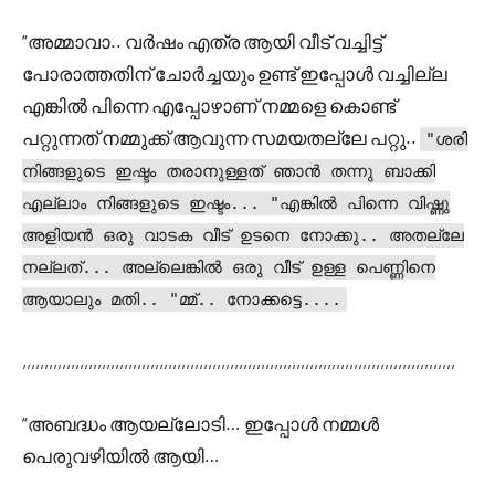
“അമ്മാവാ.. വർഷം എത്ര ആയി വീട് വച്ചിട്ട്
പോരാത്തതിന് ചോർച്ചയും ഉണ്ട് ഇപ്പോൾ വച്ചില്ല
എങ്കിൽ പിന്നെ എപ്പോഴാണ് നമ്മളെ കൊണ്ട്
പറ്റുന്നത് നമ്മുക്ക് ആവുന്ന സമയതല്ലേ പറ്റു..
"ശരി
നിങ്ങളുടെ ഇഷ്ടം തരാനുള്ളത് ഞാൻ തന്നു ബാക്കി
എല്ലാം നിങ്ങളുടെ ഇഷ്ടം... "എങ്കിൽ പിന്നെ വിഷ്ണു
അളിയൻ ഒരു വാടക വീട് ഉടനെ നോക്കു.. അതല്ലേ
നല്ലത്... അല്ലെങ്കിൽ ഒരു വീട് ഉള്ള പെണ്ണിനെ
ആയാലും മതി.. "മ്മ്.. നോക്കട്ടെ....
,,,,,,,,,,,,,,,,,,,,,,,,,,,,,,,,,,,,,,,,,,,,,,,,,,,,,,,,,,,,,,,,,,,,,,,,,,,,,,,,,,,,,,,,,,,,,,,,,,
“അബദ്ധം ആയല്ലോടി… ഇപ്പോൾ നമ്മൾ
പെരുവഴിയിൽ ആയി…