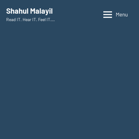
Skip
Shahul Malayil
to
Menu
Read IT. Hear IT. Feel IT….
content