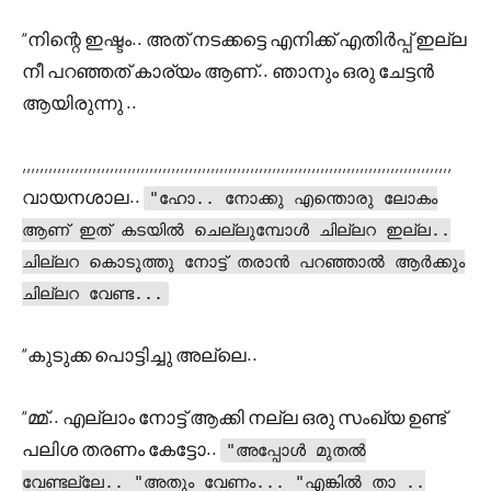
“നിന്റെ ഇഷ്ടം.. അത് നടക്കട്ടെ എനിക്ക് എതിർപ്പ് ഇല്ല
നീ പറഞ്ഞത് കാര്യം ആണ്.. ഞാനും ഒരു ചേട്ടൻ
ആയിരുന്നു ..
,,,,,,,,,,,,,,,,,,,,,,,,,,,,,,,,,,,,,,,,,,,,,,,,,,,,,,,,,,,,,,,,,,,,,,,,,,,,,,,,,,,,,,,,,,,,,,,,,,
വായനശാല..
"ഹോ.. നോക്കു എന്തൊരു ലോകം
ആണ് ഇത് കടയിൽ ചെല്ലുമ്പോൾ ചില്ലറ ഇല്ല..
ചില്ലറ കൊടുത്തു നോട്ട് തരാൻ പറഞ്ഞാൽ ആർക്കും
ചില്ലറ വേണ്ട...
“കുടുക്ക പൊട്ടിച്ചു അല്ലെ..
“മ്മ്.. എല്ലാം നോട്ട് ആക്കി നല്ല ഒരു സംഖ്യ ഉണ്ട്
പലിശ തരണം കേട്ടോ..
"അപ്പോൾ മുതൽ
വേണ്ടല്ലേ.. "അതും വേണം... "എങ്കിൽ താ ..