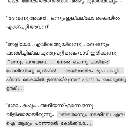
“ഛെ.. മോശം അത് അവൻ വരട്ടെ. ഏതായാലും….
” ദേ വന്നു അവൻ .. ഒന്നും ഇല്ലല്ലോ കൈയിൽ
എന്ത് പറ്റി അവന്ന്…
“അളിയോ.. എവിടെ ആയിരുന്നു .. ങേ ഒന്നും
വാങ്ങിച്ചില്ലേ എന്തുപറ്റി മുഖം വാടി ഇരിക്കുന്നു….
"ഒന്നും പറയേണ്ട... നേരെ ചെന്നു ചാടിയത്
പോലീസിന്റെ മുൻപിൽ.. അയ്യായിരം രൂപ പെറ്റി..
പിന്നെ കൈയിൽ ഉണ്ടായിരുന്നത് എല്ലാം കൊടുത്തു
ഊരി..
“ശോ.. കഷ്ടം… അളിയന്ന് എന്നെ ഒന്നു
വിളിക്കാമായിരുന്നു…
"അതൊന്നും നടക്കില്ല എസ്
ഐ ആരും പറഞ്ഞാൽ കേൾക്കില്ല..