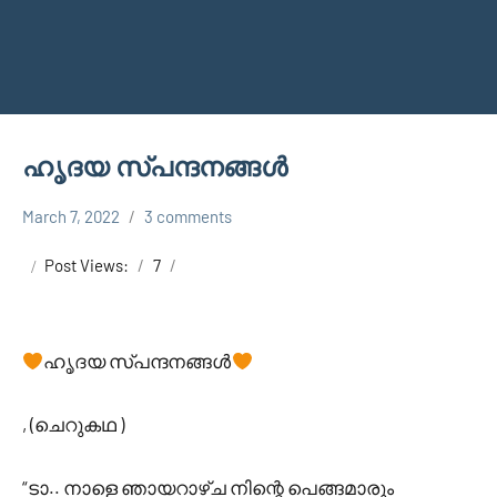
ഹൃദയ സ്പന്ദനങ്ങൾ
March 7, 2022
3 comments
Faisal
Uncategorized
Cm
Post Views:
7
ഹൃദയ സ്പന്ദനങ്ങൾ
, (ചെറുകഥ )
“ടാ.. നാളെ ഞായറാഴ്ച നിന്റെ പെങ്ങമാരും