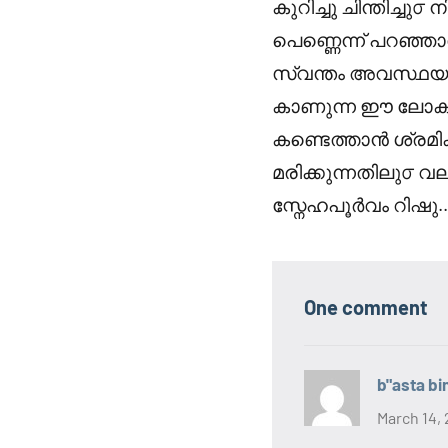
കുറിച്ചു ചിന്തിച്ചു൦
പെണ്ണെന്ന് പറഞ്ഞ
സ്വന്തം അവസ്ഥയും
കാണുന്ന ഈ ലോകത
കണ്ടെത്താൻ ശ്രമിക്ക
മരിക്കുന്നതിലു൦ 
സ്നേഹപൂർവം റിഷു..
One comment
b"asta bi
March 14, 