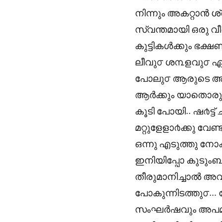
നിന്നും അകറ്റാൻ ശ
സ്വന്തമായി ഒരു വ
കുട്ടികൾക്കും ഭക്
ലീവു൦ ശ൩ളവു൦ ഏതാ
പോലു൦ ആരുടെ അടുത
ആർക്കും യാതൊരു മട
കൂടി പോയി.. ഷ൪ട്ട് 
മറ്റുളേളാ൪ക്കു 
ഒന്നു എടുത്തു നോക
ഇനിയിപ്പോ കുടുംബവു
തീരുമാനിച്ചാൽ അവളു
പോകുന്നിടത്തു൦…
സംഘർഷവും അപമാന