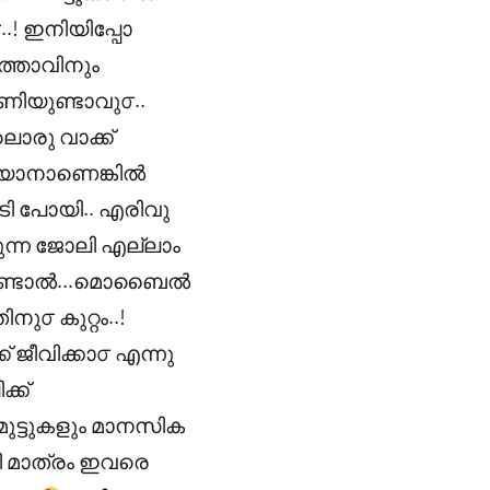
.! ഇനിയിപ്പോ
ത്താവിനും
പണിയുണ്ടാവു൦..
ൊരു വാക്ക്
പറയാനാണെങ്കിൽ
ൂടി പോയി.. എരിവു
്യുന്ന ജോലി എല്ലാം
ിയൽ കണ്ടാൽ…മൊബൈൽ
ു൦ കുറ്റം..!
് ജീവിക്കാ൦ എന്നു
്ക്
ുട്ടുകളും മാനസിക
 മാത്രം ഇവരെ