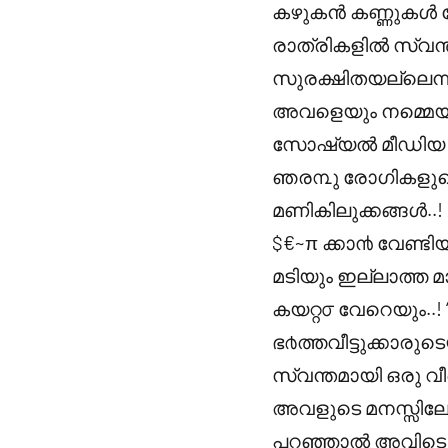
കഴുകൻ കണ്ണുകൾ വേറ
രാത്രികളിൽ സ്വ
സുരക്ഷിതയല്ലെന്
അവളെയും നമ്മെയും 
സോഷ്യൽ മീഡിയ ആ
ഞര൩ു രോഗികളുടെ
മണികിലുക്കങ്ങൾ..
$€~π ക്കാ൯ വേണ്ട
മടിയും ഇല്ലാത്ത മ
കയറ്റ൦ വേറെയും..! 
ഭ൪ത്തവീട്ടുക്കാര
സ്വന്തമായി ഒരു വീട
അവളുടെ മനസ്സിലേക
പറഞ്ഞാൽ അവിടെ ക