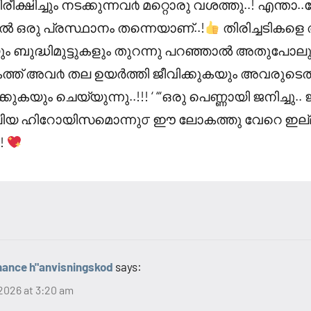
 നിരീക്ഷിച്ചും നടക്കുന്നവ൪ മറ്റൊരു വശത്തു..! എന്താ.
ാൽ ഒരു പ്രസ്ഥാനം തന്നെയാണ്..!
തിരിച്ചടികളെ 
 ബുദ്ധിമുട്ടുകളും തുറന്നു പറഞ്ഞാൽ അതുപോലും 
്ത് അവ൪ തല ഉയർത്തി ജീവിക്കുകയും അവരുടെ
ുകയും ചെയ്യുന്നു..!!! ‘ “‘ഒരു പെണ്ണായി ജനിച്ചു.. ജ
വലിയ ഹിറോയിസമൊന്നു൦ ഈ ലോകത്തു വേറെ ഇല്ല..
!
nance h"anvisningskod
says:
2026 at 3:20 am