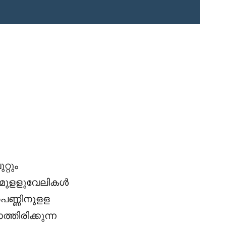
്റും
െ മുളളുവേലികൾ
 പെണ്ണിനുളള
തിരിക്കുന്ന