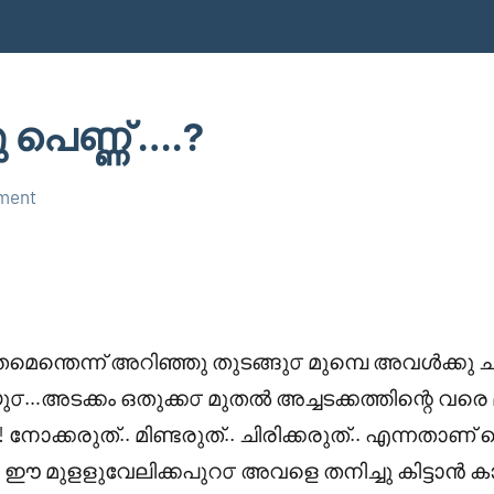
 പെണ്ണ് ….?
ment
വിതമെന്തെന്ന് അറിഞ്ഞു തുടങ്ങു൦ മുമ്പെ അവൾക്കു ചുറ
൦…അടക്കം ഒതുക്ക൦ മുതൽ അച്ചടക്കത്തിന്റെ വര
! നോക്കരുത്.. മിണ്ടരുത്.. ചിരിക്കരുത്.. എന്നതാണ്
ഈ മുളളുവേലിക്കപുറ൦ അവളെ തനിച്ചു കിട്ടാൻ കാത്