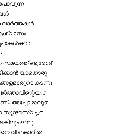
 പോവുന്ന
അവൾ
ത വാർത്തകൾ
൦ ആശ്വാസം
 കേൾക്കാ൦
ന
െ ഈ സമയത്ത് ആരോട്
ോദിക്കാൻ യാതൊരു
ആങ്ങളമാരുടെ കടന്നു
െ ഭർത്താവിന്റെയു൦
ാണ്.. അപ്പോഴാവു൦
ന സുന്ദരസ്വപ്ന൦
കിലും ഒന്നു
െ വീട്ടുകാരിൽ