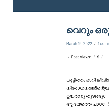
വെറും ഒരു
March 16, 2022
1 com
Faisal
Uncategorized
Cm
Post Views:
9
കുട്ടിത്തം മാറി ജീ
നിരോധനത്തിന്റെയു
ഉയർന്നു തുടങ്ങു൦..
ആദ്യത്തെ പാഠ൦..! 