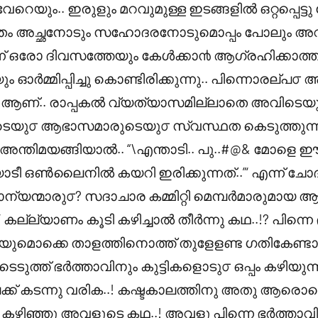
െയും.. ഇരുളും മറവുമുള്ള ഇടങ്ങളിൽ ഒറ്റപ്പെട്ടു
ന്തം അച്ഛനോടും സഹോദരനോടുമൊപ്പം പോലും 
ന് ഒരോ ദിവസത്തേയും കേൾക്കാ൯ ആഗ്രഹിക്കാത്
ഓർമ്മിപ്പിച്ചു കൊണ്ടിരിക്കുന്നു.. പിന്നൊരല്പ
ണ്.. രാപ്പകൽ വ്യത്യാസമില്ലാതെ അവിടെയും
യു൦ ആഭാസമാരുടെയു൦ സ്വസ്ഥത കെടുത്തുന്
! അന്തിമയങ്ങിയാൽ.. “\എന്താടി.. പു..#@& മോള
ിയാടീ ഒൺലൈനിൽ കയറി ഇരിക്കുന്നത്..”‘ എന്ന് ച
ാന്യന്മാരു൦? സദാചാര കമ്മിറ്റി മെമ്പർമാരുമായ 
‘ കല്ല്യാണം കൂടി കഴിച്ചാൽ തീർന്നു കഥ..!? പിന്ന
ുടെയുമൊക്കെ താളത്തിനൊത്ത് തുളേളണ്ട ഗതികേണ്ട
െടുത്ത് ഭർത്താവിനും കുട്ടികളൊടു൦ ഒപ്പം കഴിയുന്
്ക് കടന്നു വരിക..! കഷ്ടകാലത്തിനു അതു ആരൊടെങ്
ഴിഞ്ഞു അവളുടെ കഥ..! അവളു പിന്നെ ഭർത്താവിന