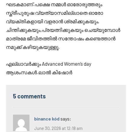
ഘടകമാണ്.പക്ഷെ നമ്മൾ ഓരോരുത്തരും
സ്ത്രീപുരുഷ വ്യത്യാസമില്ലാതെ ഓരോ
വ്യക്തികളായി വളരാൻ ശ്രമിക്കുകയും,
ചിന്തിക്കുകയും,പ്രയത്നിക്കുകയും ചെയ്യുമ്പോൾ
മാത്രമേ ജീവിതത്തിൽ സന്തോഷം കണ്ടെത്താൻ
നമുക്ക് കഴിയുകയുള്ളൂ.
എല്ലാവർക്കും Advanced Women’s day
ആശംസകൾ.ലാൽ കിഷോർ
5 comments
binance kód
says:
June 30, 2026 at 12:18 am