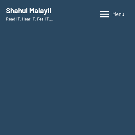
Skip
Shahul Malayil
to
Menu
Read IT. Hear IT. Feel IT….
content