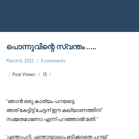
പൊന്നുവിന്റെ സ്വന്തം …..
March 6, 2022
5 comments
Faisal
Uncategorized
Cm
Post Views:
13
“ഞാൻ ഒരു കാര്യം പറയട്ടെ.
അത് കേട്ടിട്ട് ചേട്ടന് ഈ കല്യാണത്തിന്
സമ്മതമാണോ എന്ന് പറഞ്ഞാൽ മതി.”
‘എന്തുപറ്റി, എന്തായാലും മടിക്കാതെ പറയ്.’