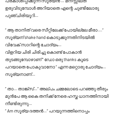
പ്രകാശിപ്പിക്കുന്ന സൂര്യൻ … മനസ്സിലത്‌
ഉരുവിടുമ്പോൾ അറിയാതെ എന്റെ ചുണ്ടിലോരു
പുഞ്ചിരിയൂറി…
” ആ താനിത് വരെ സീറ്റിലേക്ക് പോയില്ലേ മീരാ….”
സൂര്യന് shake hand കൊടുക്കുന്നതിനിടയിൽ
വിവേക് സാറിന്റെ ചോദ്യം…
വിളറിയ ചിരി ചിരിച്ചു കൊണ്ട് പോകാൻ
തുടങ്ങുമ്പോഴാണ് ” ഡോ ഒരു thanks കൂടെ
പറയാതെ പോകുവാനോ ” എന്ന മറ്റൊരു ചോദ്യം…
സൂര്യനാണ്…
” താ… താങ്ക്സ്…” അല്പം ചമ്മലോടെ പറഞ്ഞു തീരും
മുൻപേ ആ കൈ തനിക്ക് നേരെ ഹസ്ത ധാനത്തിനായി
നീണ്ടിരുന്നു…
” Am സൂര്യ ദത്തൻ…” പറയുന്നത്തിനൊപ്പം