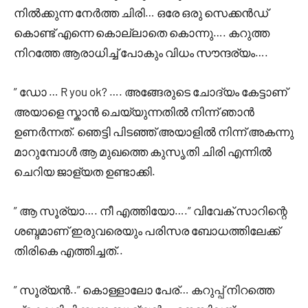
നിൽക്കുന്ന നേർത്ത ചിരി… ഒരേ ഒരു സെക്കൻഡ്
കൊണ്ട് എന്നെ കൊല്ലാതെ കൊന്നു…. കറുത്ത
നിറത്തേ ആരാധിച്ച് പോകും വിധം സൗന്ദര്യം….
” ഡോ … R you ok? …. അങ്ങേരുടെ ചോദ്യം കേട്ടാണ്
അയാളെ സ്കാൻ ചെയ്യുന്നതിൽ നിന്ന് ഞാൻ
ഉണർന്നത്. ഞെട്ടി പിടഞ്ഞ് അയാളിൽ നിന്ന് അകന്നു
മാറുമ്പോൾ ആ മുഖത്തെ കുസൃതി ചിരി എന്നിൽ
ചെറിയ ജാള്യത ഉണ്ടാക്കി.
” ആ സൂര്യാ…. നീ എത്തിയോ….” വിവേക് സാറിന്റെ
ശബ്ദമാണ് ഇരുവരെയും പരിസര ബോധത്തിലേക്ക്
തിരികെ എത്തിച്ചത്..
” സൂര്യൻ..” കൊള്ളാലോ പേര്… കറുപ്പ് നിറത്തെ