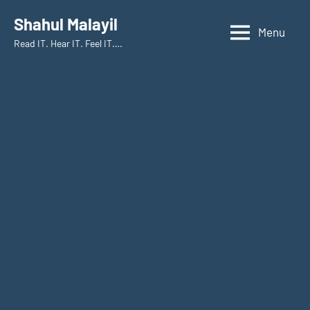
Skip
Shahul Malayil
to
Menu
Read IT. Hear IT. Feel IT….
content