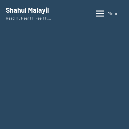
Skip
Shahul Malayil
to
Menu
Read IT. Hear IT. Feel IT….
content