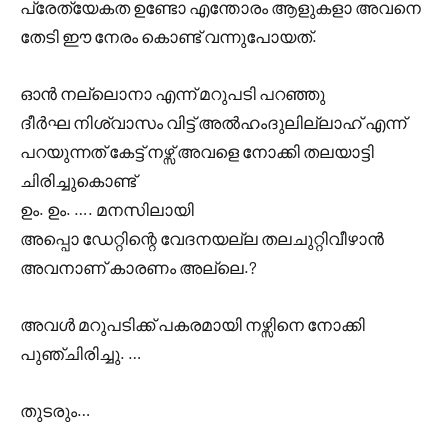
പ്രേത്യേകത ഉണ്ടോ എന്തോരം ആളുകളാ അവനെ
തേടി ഈ നേരം കൊണ്ട് വന്നുപോയത്.
ഓൻ നല്ലൊനാ എന്ന് മറുപടി പറഞ്ഞു
ദീർഘ നിശ്വാസം വിട്ട് അൽഹംദുലില്ലാഹ് എന്ന്
പറയുന്നത് കേട്ട് നഴ്സ് അവളെ നോക്കി തലയാട്ടി
ചിരിച്ചുകൊണ്ട്
ഉം. ഉം. …. മനസിലായി
അപ്പൊ ഡേറ്റിന്റെ വേദനയല്ല തലചുറ്റിവീഴാൻ
അവനാണ് കാരണം അല്ലെ.?
അവൾ മറുപടിക്ക് പകരമായി നഴ്സിനെ നോക്കി
പുഞ്ചിരിച്ചു. …
തുടരും…