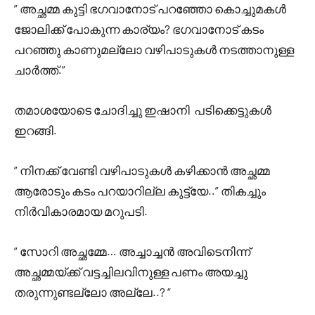
” അച്ഛമ്മ കുട്ടി ഭഗവാനോട് പറഞ്ഞോ കൊച്ചുമകൾ
ജോലിക്ക് പോകുന്ന കാര്യം? ഭഗവാനോട് കടം
പറഞ്ഞു കാണുമല്ലോ വഴിപാടുകൾ നടത്താനുള്ള
ചാർത്ത്.”
തമാശയോടെ ചോദിച്ചു ഇഷാനി പടിക്കെട്ടുകൾ
ഇറങ്ങി.
” നിനക്ക് വേണ്ടി വഴിപാടുകൾ കഴിക്കാൻ അച്ഛമ്മ
ആരോടും കടം പറയാറില്ല കുട്ട്യേ..” തികച്ചും
നിർവികാരമായ മറുപടി.
” സോറി അച്ഛമ്മേ… അച്ചാച്ചൻ അവിടെനിന്ന്
അച്ഛമ്മയ്ക്ക് വട്ടച്ചിലവിനുള്ള പണം അയച്ചു
തരുന്നുണ്ടല്ലോ അല്ലേ..? “