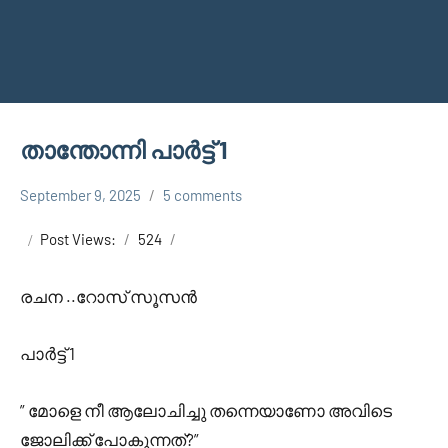
താന്തോന്നി പാർട്ട് 1
September 9, 2025
5 comments
Shareej
THANTHONNI
Vk
Post Views:
524
രചന ..റോസ് സൂസൻ
പാർട്ട് 1
” മോളെ നീ ആലോചിച്ചു തന്നെയാണോ അവിടെ
ജോലിക്ക് പോകുന്നത്?”