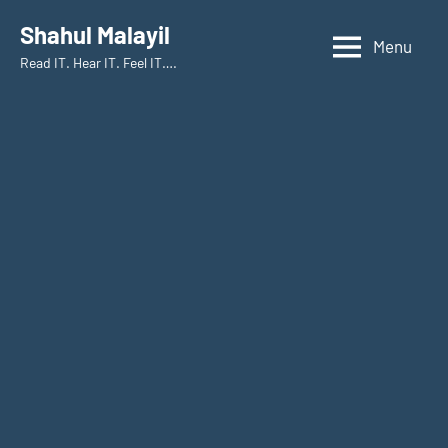
Skip
Shahul Malayil
to
Menu
Read IT. Hear IT. Feel IT….
content