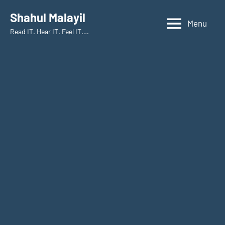
Skip
Shahul Malayil
to
Menu
Read IT. Hear IT. Feel IT….
content