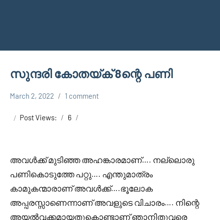
സുന്ദരി കോതയ്ക് 8ന്റെ പണി
March 2, 2022
1 comment
Faisal
Uncategorized
Cm
Post Views:
6
അവൾക്ക് മുടിഞ്ഞ അഹങ്കാരമാണ്…. നല്ലൊരു
പണികൊടുത്തേ പറ്റു…. എന്തുമാത്രം
കാമുകന്മാരാണ് അവൾക്ക്….ഭൂലോക
അപ്പരസ്സാണെന്നാണ് അവളുടെ വിചാരം…. നിന്റെ
അയൽവക്കമായതുകൊണ്ടാണ് ഞാനിതുവരെ