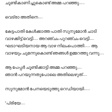
ചൂണ്ടികാണിച്ചുകൊണ്ട് അമ്മ പറഞ്ഞു…..
വെട്രാ അതിനെ….
കേട്ടപാതി കേൾക്കാത്ത പാതി സുനുമോൻ ചാടി
വാഴക്കിട്ട് വെട്ടി…. അറഞ്ചം പുറഞ്ചം വെട്ടി….
ഘടാഘടിയനായ ആ വാഴ നിലംപൊത്തി….. ആ
വാഴയും ചുമന്നുകൊണ്ട് ഞങ്ങൾ ഉമ്മറത്തു വന്നു….
ആ പേപ്പർ ചൂണ്ടിക്കാട്ടി അമ്മ പറഞ്ഞു….
ഞാൻ പറയുന്നതുപോലെ അതിലെഴുത്….
സുനുമോൻ പേനയെടുത്തു റെഡിയായി…..
“പ്രിയേ….