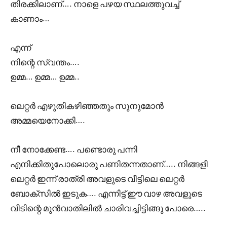
തിരക്കിലാണ്…. നാളെ പഴയ സ്ഥലത്തുവച്ച്
കാണാം…
എന്ന്
നിന്റെ സ്വന്തം….
ഉമ്മ… ഉമ്മ… ഉമ്മ..
ലെറ്റർ എഴുതികഴിഞ്ഞതും സുനുമോൻ
അമ്മയെനോക്കി….
നീ നോക്കേണ്ട…. പണ്ടൊരു പന്നി
എനിക്കിതുപോലൊരു പണിതന്നതാണ്….. നിങ്ങളീ
ലെറ്റർ ഇന്ന് രാത്രി അവളുടെ വീട്ടിലെ ലെറ്റർ
ബോക്സിൽ ഇടുക…. എന്നിട്ട് ഈ വാഴ അവളുടെ
വീടിന്റെ മുൻവാതിലിൽ ചാരിവച്ചിട്ടിങ്ങു പോരെ…..