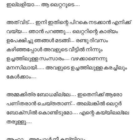
ഇല്ലളിയാ…. ആ ലെറ്ററൂടെ….
അത് വിട്…. ഇനി ഇതിന്റെ പിറകെ നടക്കാൻ എനിക്ക്
വയ്യ…. ഞാൻ പറഞ്ഞു…. ലെറ്ററിന്റെ കാര്യം
ഉപേക്ഷിച്ചു ഞങ്ങൾ മടങ്ങി… രണ്ടു ദിവസം
കഴിഞ്ഞപ്പോൾ അവളുടെ വീട്ടിൽ നിന്നും
ഉച്ചത്തിലുള്ള സംസാരം…. വഴക്കാണെന്നു
മനസിലായി….. അവളുടെ ഉച്ചത്തിലുള്ള കരച്ചിലും
കേൾക്കാം….
അമ്മക്കിത്ര ബോധമില്ലേ…. ഇതെനിക്ക് ആരോ
പണിതരാൻ ചെയ്തതാണ്… അല്ലങ്കിൽ ലെറ്റർ
ബോക്സിൽ കൊണ്ടിടുമോ…. എന്റെ കയ്യിലല്ലേ
തരൂള്ളൂ….
ആഹാ… അപ്പോൾ നീ കയ്യിലും