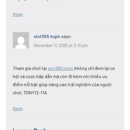
Reply
slot365 login
says:
December 11, 2025 at 3:10 pm
Tham gia chơi tại
slot365 login
không chỉ đem lại cơ
hội cá cược hấp dẫn mà còn đi kèm với nhiều ưu
điểm nổi bật giúp nâng cao trải nghiệm của người
chơi. TONY12-11A
Reply