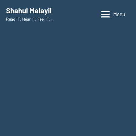
Skip
Shahul Malayil
to
Menu
Read IT. Hear IT. Feel IT….
content