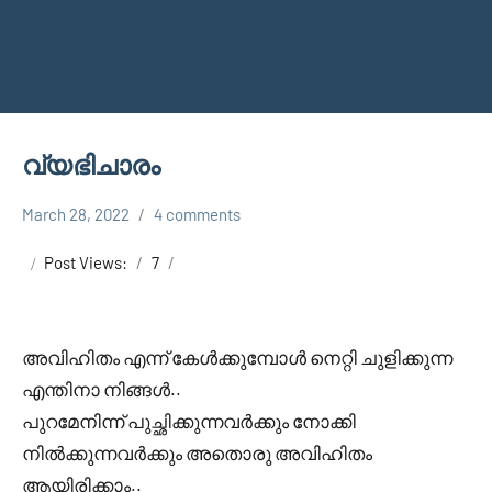
വ്യഭിചാരം
March 28, 2022
4 comments
Faisal
Uncategorized
Cm
Post Views:
7
അവിഹിതം എന്ന് കേൾക്കുമ്പോൾ നെറ്റി ചുളിക്കുന്ന
എന്തിനാ നിങ്ങൾ..
പുറമേനിന്ന് പുച്ഛിക്കുന്നവർക്കും നോക്കി
നിൽക്കുന്നവർക്കും അതൊരു അവിഹിതം
ആയിരിക്കാം..