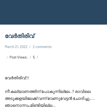
വേർതിരിവ്
March 21, 2022
2 comments
Faisal
Uncategorized
Cm
Post Views:
5
വേർതിരിവ്!!!
നീ കല്യാണത്തിന് പോകുന്നില്ലേ..? രാവിലെ
അടുക്കളയിലേക്ക് വന്ന് വേണുവേട്ടൻ ചോദിച്ചു…..
ഞാനൊന്നും മിണ്ടിയില്ല…