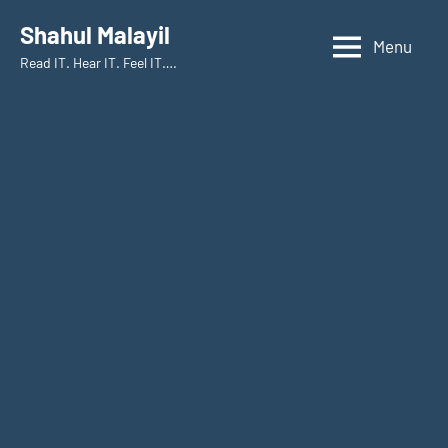
Skip
Shahul Malayil
to
Menu
Read IT. Hear IT. Feel IT….
content