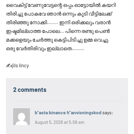
വൈകിട്ട് വേണുവേട്ടന്റെ ഒപ്പം ഓട്ടോയിൽ കയറി
തിരിച്ചു പോകവേ ഞാൻ ഒന്നും കൂടി വീട്ടിലേക്ക്
തിരിഞ്ഞു നോക്കി…….. ഇനി ഒരിക്കലും വരാൻ
ഇഷ്ടമില്ലാത്ത പോലെ… പിന്നെ രണ്ടു പെൺ
മക്കളെയും ചേർത്തു കെട്ടിപിടിച്ചു ഉമ്മ വെച്ചു.
ഒരു വേർതിരിവും ഇല്ലാതെ………
✍️jils lincy
2 comments
b"asta binance h"anvisningskod
says:
August 5, 2026 at 5:56 am