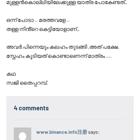
മുള്ളൻകൊല്ലിയിലേക്കുള്ള യാത്ര പോകേണ്ടത്,,
ഒന്ന് പോടാ .. മരത്തവളേ ..
തള്ള നിൻ്റെ കെട്ടിയോളാണ്,,
അവർ പിന്നെയും കലഹം തുടങ്ങി ,അത് പക്ഷേ,
സ്നേഹം കൂടിയത് കൊണ്ടാണെന്ന് മാത്രം ….
കഥ
സജി തൈപ്പറമ്പ്.
4 comments
www.binance.info注册
says: