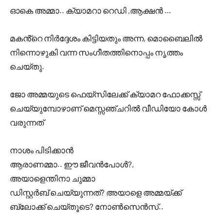
ഓകെ അമ്മാ.. ക്യാമറാ റെഡി ,ആക്ഷൻ …
മകൻ്റെ നിർദ്ദേശം കിട്ടിയതും അന്ന, മൊബൈലിൽ
നിന്നൊഴുകി വന്ന സംഗീതത്തിനൊപ്പം നൃത്തം
ചെയ്തു.
ജോ അമ്മയുടെ ഫെയ്സിലേക്ക് ക്യാമറ ഫോക്കസ്സ്
ചെയ്യുമ്പോഴാണ് മെസ്സഞ്ചറിൽ വീഡിയോ കോൾ
വരുന്നത്
നാശം പിടിക്കാൻ
ആരാണമ്മാ.. ഈ ജീവൻപോൾ?,
അയാളെന്തിനാ ചുമ്മാ
ഡിസ്റ്റർബ് ചെയ്യുന്നത്? അയാളെ അമ്മയ്ക്ക്
ബ്ലോക്ക് ചെയ്തൂടെ? നോൺസെൻസ്..