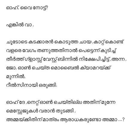
ഓഹ്, വൈ നോട്ട്?
എങ്കിൽ വാ ,
ചൂടോടെ കടക്കാരൻ കൊടുത്ത ചായ ,കാറ്റ് കൊണ്ട്
വളരെ വേഗം തണുത്തതിനാൽ പെട്ടെന്ന് കുടിച്ച്
തീർത്ത് ഗ്ളാസ്സ് വേസ്റ്റ് ബിന്നിൽ നിക്ഷേപിച്ചിട്ട് ,അന്ന ,
ജോ, ഓൺ ചെയ്ത മൊബൈൽ ക്യാമറയ്ക്ക്
മുന്നിൽ,
റീൽസിനായി ഒരുങ്ങി.
ഓഹ് ദേ ,നെറ്റ് ഓൺ ചെയ്തില്ല അതിന് മുന്നേ
മെസ്സേജുകൾ വരാൻ തുടങ്ങി ,
അമ്മയ്ക്കിതിന് മാത്രം ആരാധകരുണ്ടോ അമ്മാ …?