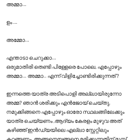
അമ്മാ…
ഉം …
അമ്മോ…
എന്താടാ ചെറുക്കാ…
ഒരുമാതിരി തെണ്ടി പിള്ളേരെ പോലെ, എപ്പോഴും
അമ്മാ… അമ്മാ.. എന്ന് വിളിച്ചോണ്ടിരിക്കുന്നത് ?
ഇന്നത്തെ യാത്ര അടിപൊളി അല്ലായിരുന്നോ
അമ്മ? ഞാൻ ശരിക്കും എൻജോയ് ചെയ്തു,
നമുക്കിങ്ങനെ എപ്പോഴും ഓരോ സ്ഥലങ്ങിലേക്കും
യാത്ര ചെയ്യണം ,ആദ്യം കേരളം മുഴുവ അത്
കഴിഞ്ഞ് ഇൻഡ്യയിലെ എല്ലാ സ്റ്റേറ്റിലും
കറങ്ങണം ,അങ്ങനെയങ്ങനെ മരിക്കുന്നതിന് മുമ്പ്,