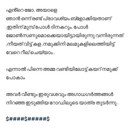
എൻ്റെ ജോ, അയാളെ
ഞാൻ ഒന്ന് രണ്ട് പ്രാവശ്യം ബ്ളോക്കിയതാണ്
,ഇതിന് മുമ്പ് പോൾ ദിനകറും, പോൾ
ജോൺസണുമൊക്കെയായിട്ടായിരുന്നു വന്നിരുന്നത്
,നീയത് വിട്ട് കള ,നമുക്കിനി മലമുകളിലെത്തിയിട്ട്
വേറെ റീല് ചെയ്യാം ,
എന്നാൽ പിന്നെ അമ്മ വണ്ടിയിലോട്ട് കയറ് നമുക്ക്
പോകാം
അവർ വീണ്ടും ഇരുവശവും അഗാധഗർത്തങ്ങൾ
നിറഞ്ഞ ഇടുങ്ങിയ റോഡിലൂടെ യാത്ര തുടർന്നു .
$####$#####$