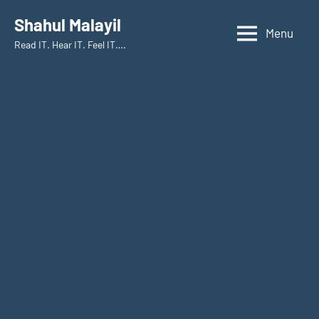
Skip
Shahul Malayil
to
Menu
Read IT. Hear IT. Feel IT….
content