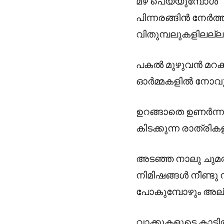
മഴ പെയ്യുമ്പോൾ
പിന്നരങ്ങിൻ നേർത്ത
വിതുമ്പലുകളിലല്ല
പകൽ മുഴുവൻ മറക്ക
ഓർമ്മകളിൽ നോവുമ
ഉറങ്ങാതെ ഉണർന്ന
കിടക്കുന്ന രാത്രികള
അടഞ്ഞ നാലു ചുമര
നിമിഷങ്ങൾ നീണ്ടു 
പോകുമ്പോഴും അല്
വാക്കുകളുടെ കാട്ടി