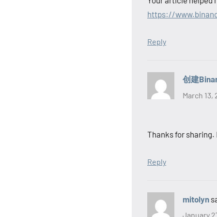
https://www.binan
Reply
创建Bina
March 13, 
Thanks for sharing. 
Reply
mitolyn
s
January 27