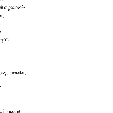
ൽ ഒറ്റയായി-
 ,
ൾ
ുന്ന
ോഴും അല്ല ,
ലി നമ്മൾ