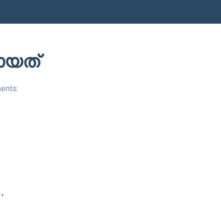
ായത്
ents
,