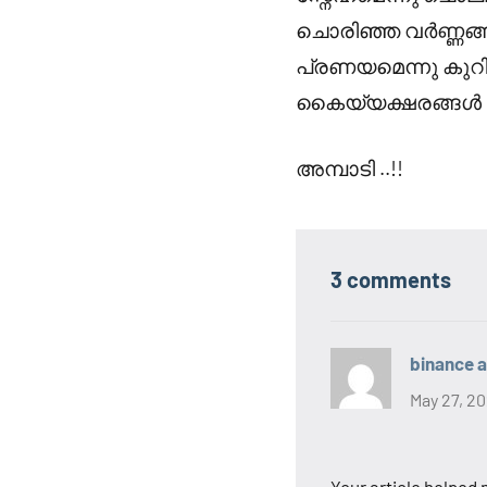
ചൊരിഞ്ഞ വർണ്ണങ്ങ
പ്രണയമെന്നു കുറി
കൈയ്യക്ഷരങ്ങൾ 
അമ്പാടി ..!!
3 comments
binance 
May 27, 20
Your article helped 