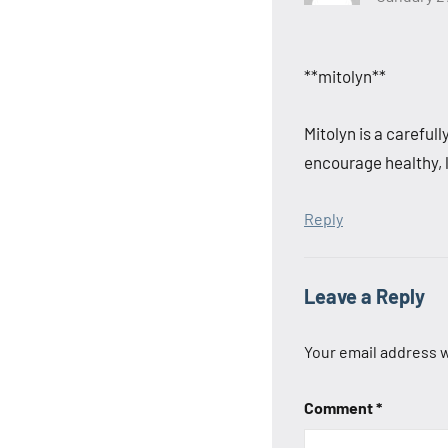
**mitolyn**
Mitolyn is a careful
encourage healthy,
Reply
Leave a Reply
Your email address w
Comment
*