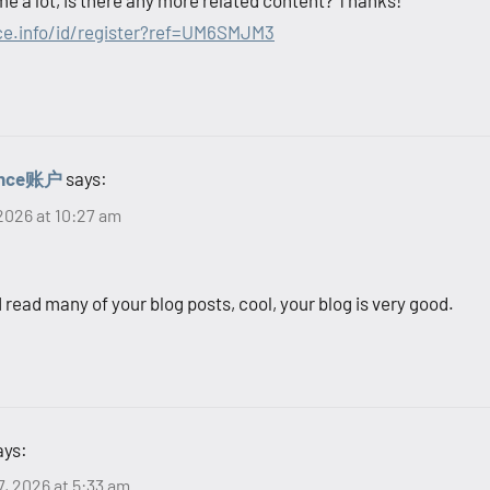
ce.info/id/register?ref=UM6SMJM3
nce账户
says:
2026 at 10:27 am
I read many of your blog posts, cool, your blog is very good.
ays:
, 2026 at 5:33 am