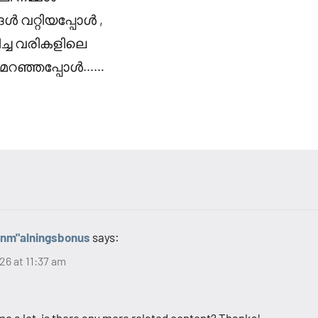
ൾ വറ്റിയപ്പോൾ ,
ച്ച വരികളിലെ
മറഞ്ഞപ്പോൾ……
anm"alningsbonus
says:
26 at 11:37 am
me a lot, is there any more related content? Thanks!