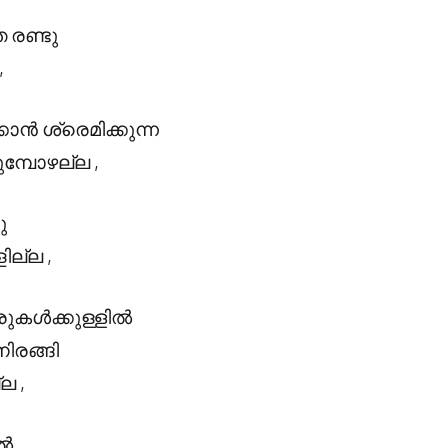
 രണ്ടു
,
ാൻ ശ്രെമിക്കുന്ന
്പോഴല്ല ,
ു
ില്ല ,
ുകൾക്കുള്ളിൽ
നിരങ്ങി
ല ,
ൽ ,