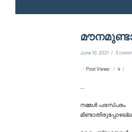
മൗനമുണ്ട
June 10, 2021
3 comm
Faisal
Uncategorized
Cm
Post Views:
4
…
നമ്മൾ പരസ്പരം
മിണ്ടാതിരുപ്പോഴല്ല 