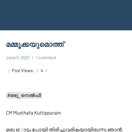
മമ്മൂക്കയുമൊത്ത്
June 5, 2021
1 comment
Faisal
Uncategorized
Cm
Post Views:
4
#ഒരു_സെൽഫി
CM Musthafa Kuttippuram
ഒരു ഒാട്ടം പോയി തിരിച്ചുവരികയായിരുന്നു ഞാൻ.