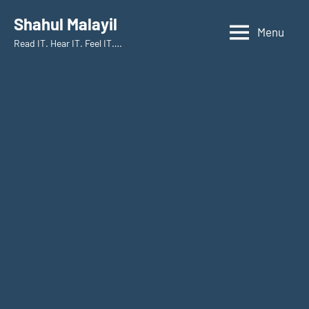
Skip
Shahul Malayil
to
Menu
Read IT. Hear IT. Feel IT….
content