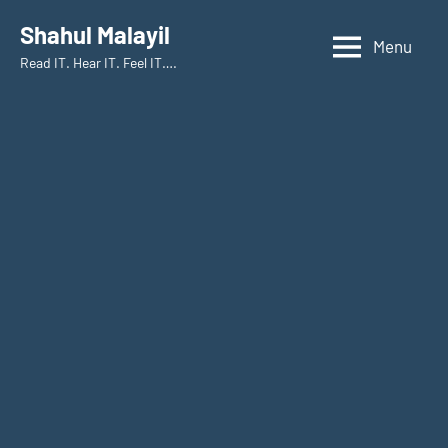
Skip
Shahul Malayil
to
Menu
Read IT. Hear IT. Feel IT….
content