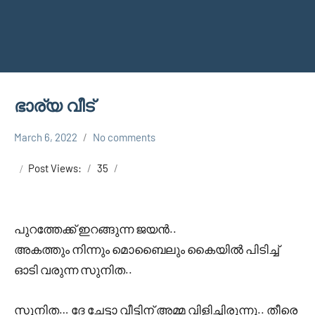
ഭാര്യ വീട്
March 6, 2022
No comments
Faisal
Uncategorized
Cm
Post Views:
35
പുറത്തേക്ക് ഇറങ്ങുന്ന ജയൻ..
അകത്തും നിന്നും മൊബൈലും കൈയിൽ പിടിച്ച്
ഓടി വരുന്ന സുനിത..
സുനിത… ദേ ചേട്ടാ വീട്ടിന് അമ്മ വിളിച്ചിരുന്നു.. തീരെ