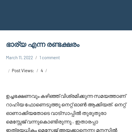
ഭാര്യ എന്ന രണ്ടക്ഷരം
March 11, 2022
1 comment
Faisal
Uncategorized
Cm
Post Views:
4
ഉച്ചഭക്ഷണവും കഴിഞ്ഞ് വിശ്രമിക്കുന്ന സമയത്താണ്
റാഹിയ ഫോണെടുത്തു നെറ്റ് ഓൺ ആക്കിയത്. നെറ്റ്
ഓണാക്കിയതോടെ വാട്സാപ്പിൽ തുരുതുരാ
മെസ്സേജ് വന്നുകൊണ്ടിരുന്നു.. ഇതാരപ്പാ
ഇത്രയധികം മെസ്സേജ് അയക്കാനെന്നു മനസ്സിൽ