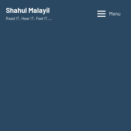
Skip
Shahul Malayil
to
Menu
Read IT. Hear IT. Feel IT….
content