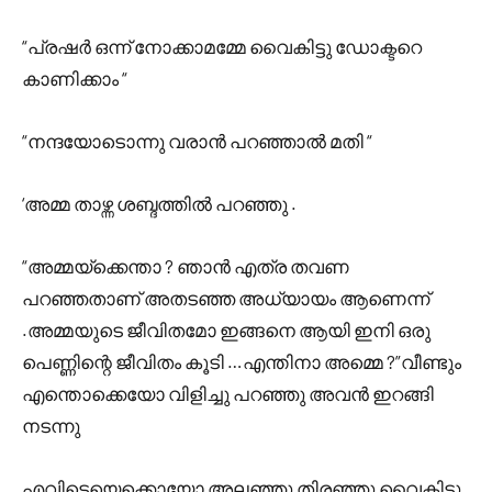
“പ്രഷർ ഒന്ന് നോക്കാമമ്മേ വൈകിട്ടു ഡോക്ടറെ
കാണിക്കാം “
“നന്ദയോടൊന്നു വരാൻ പറഞ്ഞാൽ മതി “
‘അമ്മ താഴ്ന്ന ശബ്ദത്തിൽ പറഞ്ഞു .
“അമ്മയ്‌ക്കെന്താ ? ഞാൻ എത്ര തവണ
പറഞ്ഞതാണ് അതടഞ്ഞ അധ്യായം ആണെന്ന്
.അമ്മയുടെ ജീവിതമോ ഇങ്ങനെ ആയി ഇനി ഒരു
പെണ്ണിന്റെ ജീവിതം കൂടി …എന്തിനാ അമ്മെ ?”വീണ്ടും
എന്തൊക്കെയോ വിളിച്ചു പറഞ്ഞു അവൻ ഇറങ്ങി
നടന്നു
എവിടെയെക്കൊയോ അലഞ്ഞു തിരഞ്ഞു വൈകിട്ടു