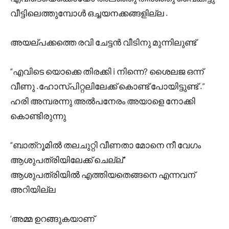
വീട്ടിലെത്തുമ്പോൾ ഒച്ചയനക്കങ്ങളില്ല .
അയല്പക്കത്തെ രവി ചേട്ടൻ വീടിനു മുന്നിലുണ്ട്
“എവിടെ യൊക്കെ തിരക്കി i നിന്നെ? ശൈലജ ഒന്ന്
വീണു .ഹോസ്പിറ്റലിലേക്ക് കൊണ്ട് പോയിട്ടുണ്ട് .”
ഹരി അമ്പരന്നു അൽപനേരം അയാളെ നോക്കി
കൊണ്ടിരുന്നു
“ബാത്‌റൂമിൽ തലചുറ്റി വീണതാ മോനെ നീ വേഗം
ആശുപത്രിയിലേക്ക് ചെല്ല്”
ആശുപത്രിയിൽ എത്തിയതെങ്ങനെ എന്നവന്
അറിയില്ല
‘അമ്മ ഉറങ്ങുകയാണ്