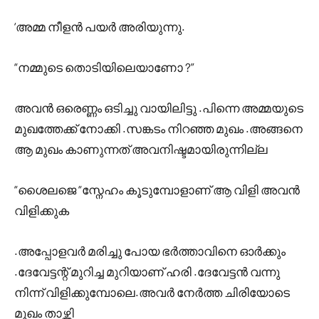
‘അമ്മ നീളൻ പയർ അരിയുന്നു.
“നമ്മുടെ തൊടിയിലെയാണോ ?”
അവൻ ഒരെണ്ണം ഒടിച്ചു വായിലിട്ടു .പിന്നെ അമ്മയുടെ
മുഖത്തേക്ക് നോക്കി .സങ്കടം നിറഞ്ഞ മുഖം .അങ്ങനെ
ആ മുഖം കാണുന്നത് അവനിഷ്ടമായിരുന്നില്ല
“ശൈലജെ “സ്നേഹം കൂടുമ്പോളാണ് ആ വിളി അവൻ
വിളിക്കുക
.അപ്പോളവർ മരിച്ചു പോയ ഭർത്താവിനെ ഓർക്കും
.ദേവേട്ടന്റ് മുറിച്ച മുറിയാണ് ഹരി .ദേവേട്ടൻ വന്നു
നിന്ന് വിളിക്കുമ്പോലെ.അവർ നേർത്ത ചിരിയോടെ
മുഖം താഴ്ത്തി