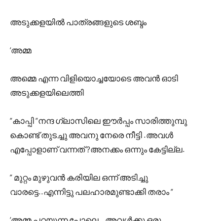
അടുക്കളയിൽ പാത്രങ്ങളുടെ ശബ്ദം
‘അമ്മ
അമ്മെ എന്ന വിളിയൊച്ചയോടെ അവൻ ഓടി
അടുക്കളയിലെത്തി
“കാപ്പി “നന്ദ ഗ്ലാസിലെ ഈർപ്പം സാരിത്തുമ്പു
കൊണ്ട് തുടച്ചു അവനു നേരെ നീട്ടി .അവൾ
എപ്പോളാണ് വന്നത് ?അനക്കം ഒന്നും കേട്ടില്ല.
” മുറ്റം മുഴുവൻ കരിയില ഒന്ന് അടിച്ചു
വാരട്ടെ..എന്നിട്ടു പലഹാരമുണ്ടാക്കി തരാം “
‘അമ്മ പറയുന്ന പോലെ ..അവൾക്കു ഒരു