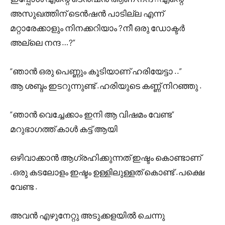
അസുഖത്തിന് ടെൻഷൻ പാടില്ല എന്ന്
മറ്റാരേക്കാളും നിനക്കറിയാം ?നീ ഒരു ഡോക്ടർ
അല്ലെ നന്ദ …?”
“ഞാൻ ഒരു പെണ്ണും കൂടിയാണ് ഹരിയേട്ടാ ..”
ആ ശബ്ദം ഇടറുന്നുണ്ട് .ഹരിയുടെ കണ്ണ് നിറഞ്ഞു .
“ഞാൻ വെച്ചേക്കാം ഇനി ആ വിഷമം വേണ്ട”
മറുഭാഗത്ത് കാൾ കട്ട് ആയി
ഒഴിവാക്കാൻ ആഗ്രഹിക്കുന്നത് ഇഷ്ടം കൊണ്ടാണ്
.ഒരു കടലോളം ഇഷ്ടം ഉള്ളിലുള്ളത് കൊണ്ട് .പക്ഷെ
വേണ്ട .
അവൻ എഴുനേറ്റു അടുക്കളയിൽ ചെന്നു