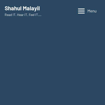
Skip
Shahul Malayil
to
Menu
Read IT. Hear IT. Feel IT….
content