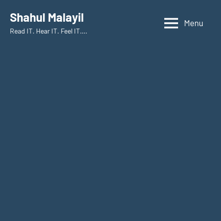
Skip
Shahul Malayil
to
Menu
Read IT. Hear IT. Feel IT….
content