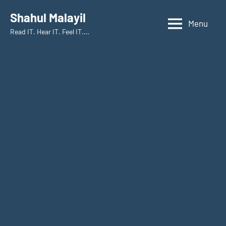
Skip
Shahul Malayil
to
Menu
Read IT. Hear IT. Feel IT….
content