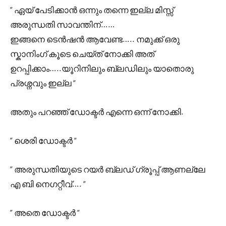
” ഏയ്‌ പേടിക്കാൻ ഒന്നും തന്നെ ഇല്ല മിസ്സ്‌
അരുന്ധതി സാവന്തിന്……
ഇങ്ങനെ ടെൻഷൻ ആവേണ്ട….. നമുക്ക് ഒരു
സ്കാനിംഗ് കൂടെ ചെയ്ത് നോക്കി അത്
ഉറപ്പിക്കാം…..യൂറിനിലും ബ്ലഡിലും യാതൊരു
പ്രശ്നവും ഇല്ല “
അതും പറഞ്ഞ് ഡോക്ടർ എന്നെ ഒന്ന് നോക്കി.
” ശെരി ഡോക്ടർ “
” അരുന്ധതിയുടെ റയർ ബ്ലഡ്‌ ഗ്രൂപ്പ്‌ ആണല്ലേ
എ ബി നെഗറ്റീവ്…. “
” അതെ ഡോക്ടർ “