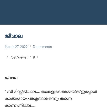
ജ്വാല
March 27, 2022
3 comments
Faisal
Uncategorized
Cm
Post Views:
8
ജ്വാല
” സീ മിസ്സ്‌ ജ്വാല…. താങ്കളുടെ അമ്മയ്ക്ക് ഇപ്പോൾ
കാര്യമായ പ്രശ്നങ്ങൾ ഒന്നും തന്നെ
കാണുന്നില്ല…..