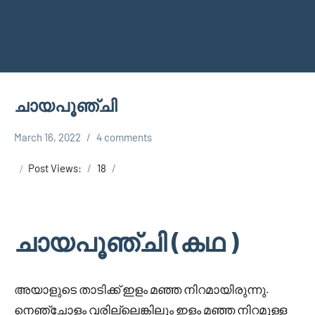
ചായപൂഞ്ചി
March 16, 2022
4 comments
Faisal
Uncategorized
Cm
Post Views:
18
ചായപൂഞ്ചി (കഥ )
അയാളുടെ താടിക്ക് ഇളം മഞ്ഞ നിറമായിരുന്നു.
നെഞ്ചോളം വരില്ലെങ്കിലും ഇളം മഞ്ഞ നിറമുള്ള