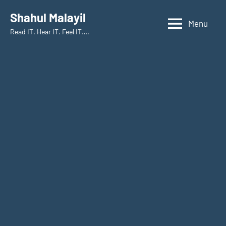
Skip
Shahul Malayil
to
Menu
Read IT. Hear IT. Feel IT….
content