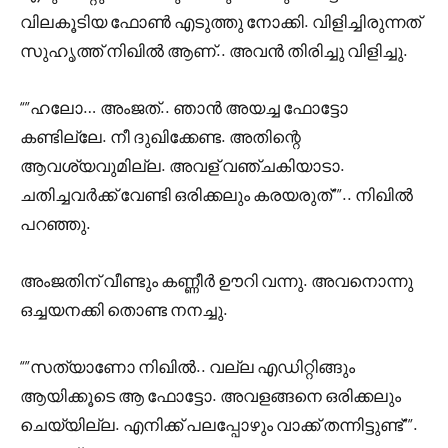
വിലകൂടിയ ഫോൺ എടുത്തു നോക്കി. വിളിച്ചിരുന്നത്
സുഹൃത്ത് നിഖിൽ ആണ്.. അവൻ തിരിച്ചു വിളിച്ചു.
“”ഹലോ… അംജത്.. ഞാൻ അയച്ച ഫോട്ടോ
കണ്ടില്ലേ. നീ ദുഖിക്കേണ്ട. അതിന്റെ
ആവശ്യവുമില്ല. അവള് വഞ്ചകിയാടാ.
ചതിച്ചവർക്ക് വേണ്ടി ഒരിക്കലും കരയരുത്””.. നിഖിൽ
പറഞ്ഞു.
അംജതിന് വീണ്ടും കണ്ണീർ ഊറി വന്നു. അവനൊന്നു
ഒച്ചയനക്കി തൊണ്ട നനച്ചു.
“”സത്യാണോ നിഖിൽ.. വല്ല എഡിറ്റിങ്ങും
ആയിക്കൂടെ ആ ഫോട്ടോ. അവളങ്ങനെ ഒരിക്കലും
ചെയ്യില്ല. എനിക്ക് പലപ്പോഴും വാക്ക് തന്നിട്ടുണ്ട്””.