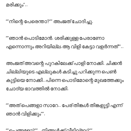
മരിക്കും”..
“”നിന്റെ പേരെന്താ?”” അംജത് ചോദിച്ചു.
“”ഞാൻ പൊടിമോൻ. ശരിക്കുള്ള പേരാണോ
എന്നൊന്നും അറിയില്ല.ആ വിളി കേട്ടാ വളർന്നത്””..
അംജത് അവന്റെ പുറകിലേക്ക് പാളി നോക്കി. ചിക്കൻ
ചില്ലിയുടെ എല്ലുകൾ കടിച്ചു പറിക്കുന്ന പെൺ
കുട്ടിയെ നോക്കി..പിന്നെ പൊടിമോന്റെ മുഖത്തേക്കും
ചോദ്യ ഭാവത്തിൽ നോക്കി.
“”അത് പെങ്ങളാ സാറേ.. പേര് തിങ്കൾ തിങ്കളൂട്ടി എന്ന്
ഞാൻ വിളിക്കും””.
“”പെങ്ങളോ?””.. നിങ്ങൾക്ക് വീടില്ലേ?””…