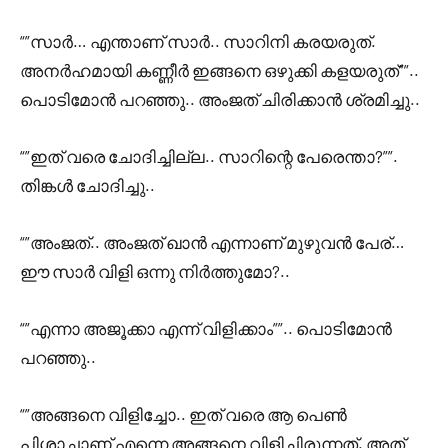
“”സാർ… എന്താണ് സാർ.. സാറിനി കരയരുത്.
അനർഹമായി കണ്ണീർ ഇങ്ങനെ ഒഴുക്കി കളയരുത്””..
പൊടിമോൻ പറഞ്ഞു.. അംജത് ചിരിക്കാൻ ശ്രമിച്ചു..
“”ഇത് വരെ ചോദിച്ചില്ല.. സാറിന്റെ പേരെന്താ?””.
തിങ്കൾ ചോദിച്ചു..
“”അംജത്.. അംജത് ഖാൻ എന്നാണ് മുഴുവൻ പേര്…
ഈ സാർ വിളി ഒന്നു നിർത്തുമോ?..
“”എന്നാ അജൂക്കാ എന്ന് വിളിക്കാം””.. പൊടിമോൻ
പറഞ്ഞു..
“”അങ്ങനെ വിളിച്ചോ.. ഇത് വരെ ആ പെൺ
പിശാചാണ് എന്നെ അങ്ങനെ വിളിച്ചിരുന്നത്. അത്