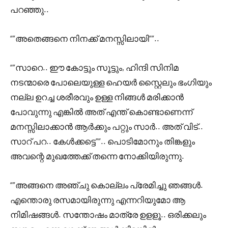
പറഞ്ഞു..
“”അതെങ്ങനെ നിനക്ക് മനസ്സിലായി””..
“”സാറെ.. ഈ കോട്ടും സൂട്ടും, ഹിന്ദി സിനിമ
നടന്മാരെ പോലെയുള്ള ഹെയർ സ്റ്റൈലും ഭംഗിയും
നല്ല ഉറച്ച ശരീരവും ഉള്ള നിങ്ങൾ മരിക്കാൻ
പോവുന്നു എങ്കിൽ അത് എന്ത് കൊണ്ടാണെന്ന്
മനസ്സിലാക്കാൻ ആർക്കും പറ്റും സാർ.. അത് വിട്..
സാറ് പറ.. കേൾക്കട്ടെ””.. പൊടിമോനും തിങ്കളും
അവന്റെ മുഖത്തേക്ക് തന്നെ നോക്കിയിരുന്നു.
“”അങ്ങനെ അഞ്ചു കൊല്ലം പ്രേമിച്ചു ഞങ്ങൾ.
എന്തൊരു രസമായിരുന്നു എന്നറിയുമോ ആ
നിമിഷങ്ങൾ. സന്തോഷം മാത്രേ ഉളളൂ.. ഒരിക്കലും