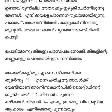
സങ്കടം എന്ന വാക്ക് ഞങ്ങൾക്കിടയിൽ
ഉണ്ടായിരുന്നില്ല. അത്രക്കും ഇഴുകി ചേർന്നിരുന്നു
ഞങ്ങൾ.. എനിക്കവളെ പ്രാണന് തുല്യമായിരുന്നു..
പക്ഷെ..””. അംജത് നിർത്തി.. കണ്ണുകൾ നിറഞ്ഞു
തുളുമ്പി.. തേങ്ങലടക്കാൻ പറ്റാതെ അംജത് വിങ്ങി
പൊട്ടി..
പൊടിമോനും തിങ്കളും പരസ്പരം നോക്കി. തിങ്കളിന്റെ
കണ്ണുകളും ചെറുതായി ഈറനണിഞ്ഞു.
അംജത് കണ്ണ് തുടച്ചു കൊണ്ട് ബാക്കി കഥ
തുടർന്നു…””…. എന്നെ ചതിച്ച ആ അവൾക്ക്
വേണ്ടിയാണ് ഞാനിന്ന്‌ കാൻഡിൽ ലൈറ്റ് ഡിന്നർ
ബുക്ക്‌ ചെയ്തത്.. നിങ്ങൾ വരുന്നോ
കഴിക്കാൻ.നിങ്ങൾ കഴിച്ചാലും ഇറങ്ങും വിലക്കൂടിയ
ആഹാരം.. എനിക്കൊരു പുണ്യവും