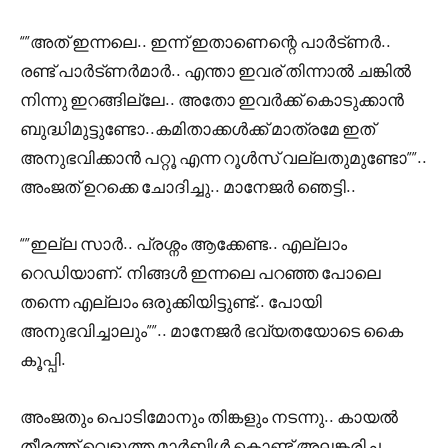
“”അത് ഇന്നലെ.. ഇന്ന് ഇതാണെന്റെ പാർട്ണർ..
രണ്ട് പാർട്ണർമാർ.. എന്താ ഇവര് തിന്നാൽ ചങ്കിൽ
നിന്നു ഇറങ്ങില്ലേ.. അതോ ഇവർക്ക് കൊടുക്കാൻ
ബുദ്ധിമുട്ടുണ്ടോ..കമിതാക്കൾക്ക് മാത്രമേ ഇത്
അനുഭവിക്കാൻ പറ്റൂ എന്ന റൂൾസ് വല്ലതുമുണ്ടോ””..
അംജത് ഉറക്കെ ചോദിച്ചു.. മാനേജർ ഞെട്ടി..
“”ഇല്ല സാർ.. പ്രശ്നം ആക്കേണ്ട.. എല്ലാം
റെഡിയാണ്. നിങ്ങൾ ഇന്നലെ പറഞ്ഞ പോലെ
തന്നെ എല്ലാം ഒരുക്കിയിട്ടുണ്ട്.. പോയി
അനുഭവിച്ചാലും””.. മാനേജർ ഭവ്യതയോടെ കൈ
കൂപ്പി.
അംജതും പൊടിമോനും തിങ്കളും നടന്നു.. കായൽ
തീരത്ത് വെളുത്ത മാർബിൾ കൊണ്ട് അലങ്കരിച്ച