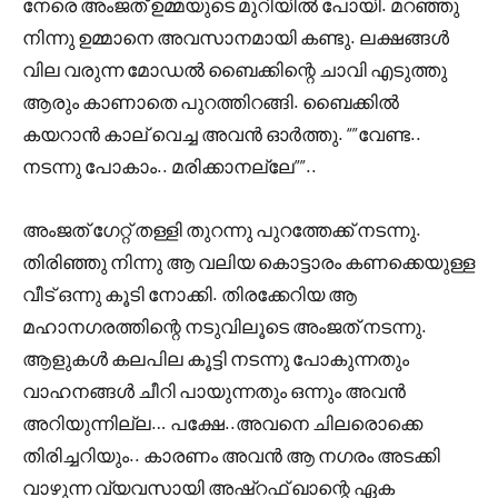
നേരെ അംജത് ഉമ്മയുടെ മുറിയിൽ പോയി. മറഞ്ഞു
നിന്നു ഉമ്മാനെ അവസാനമായി കണ്ടു. ലക്ഷങ്ങൾ
വില വരുന്ന മോഡൽ ബൈക്കിന്റെ ചാവി എടുത്തു
ആരും കാണാതെ പുറത്തിറങ്ങി. ബൈക്കിൽ
കയറാൻ കാല് വെച്ച അവൻ ഓർത്തു. “”വേണ്ട..
നടന്നു പോകാം.. മരിക്കാനല്ലേ””..
അംജത് ഗേറ്റ് തള്ളി തുറന്നു പുറത്തേക്ക് നടന്നു.
തിരിഞ്ഞു നിന്നു ആ വലിയ കൊട്ടാരം കണക്കെയുള്ള
വീട് ഒന്നു കൂടി നോക്കി. തിരക്കേറിയ ആ
മഹാനഗരത്തിന്റെ നടുവിലൂടെ അംജത് നടന്നു.
ആളുകൾ കലപില കൂട്ടി നടന്നു പോകുന്നതും
വാഹനങ്ങൾ ചീറി പായുന്നതും ഒന്നും അവൻ
അറിയുന്നില്ല… പക്ഷേ..അവനെ ചിലരൊക്കെ
തിരിച്ചറിയും.. കാരണം അവൻ ആ നഗരം അടക്കി
വാഴുന്ന വ്യവസായി അഷ്‌റഫ്‌ ഖാന്റെ ഏക