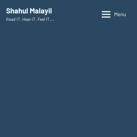
Skip
Shahul Malayil
to
Menu
Read IT. Hear IT. Feel IT….
content