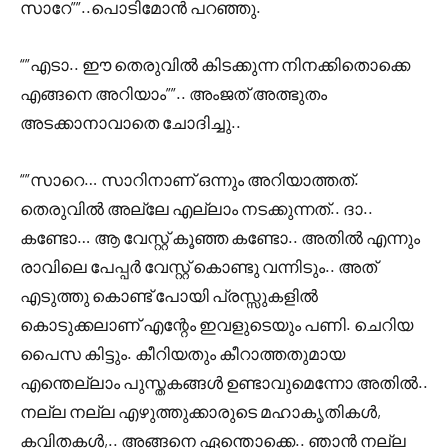
സാറേ””..പൊടിമോൻ പറഞ്ഞു.
“”എടാ.. ഈ തെരുവിൽ കിടക്കുന്ന നിനക്കിതൊക്കെ
എങ്ങനെ അറിയാം””.. അംജത് അത്ഭുതം
അടക്കാനാവാതെ ചോദിച്ചു..
“”സാറെ… സാറിനാണ് ഒന്നും അറിയാത്തത്.
തെരുവിൽ അല്ലേ എല്ലാം നടക്കുന്നത്.. ദാ..
കണ്ടോ… ആ വേസ്റ്റ് കൂഞ്ഞ കണ്ടോ.. അതിൽ എന്നും
രാവിലെ പേപ്പർ വേസ്റ്റ് കൊണ്ടു വന്നിടും.. അത്
എടുത്തു കൊണ്ട് പോയി പ്രസ്സുകളിൽ
കൊടുക്കലാണ് എന്റേം ഇവളുടെയും പണി. ചെറിയ
പൈസ കിട്ടും. കീറിയതും കീറാത്തതുമായ
എന്തെല്ലാം പുസ്തകങ്ങൾ ഉണ്ടാവുമെന്നോ അതിൽ..
നല്ല നല്ല എഴുത്തുക്കാരുടെ മഹാകൃതികൾ,
കവിതകൾ,.. അങ്ങനെ ഏന്തൊക്കെ.. ഞാൻ നല്ല