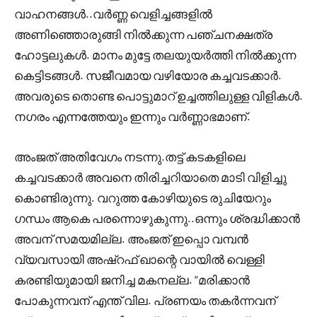
വാഹനങ്ങൾ..വർണ്ണ വെളിച്ചങ്ങളിൽ
അണിഞ്ഞൊരുങ്ങി നിൽക്കുന്ന പഞ്ചനക്ഷത്ര
ഹോട്ടലുകൾ. മാനം മുട്ടേ തലയുയർത്തി നിൽക്കുന്ന
കെട്ടിടങ്ങൾ. സജീവമായ വഴിയോര കച്ചവടക്കാർ.
അവരുടെ തൊണ്ട പൊട്ടുമാറ് ഉച്ചത്തിലുള്ള വിളികൾ.
നഗരം എന്നത്തേയും ഇന്നും വർണ്ണാഭമാണ്.
അംജത് അതിവേഗം നടന്നു.തട്ട് കടകളിലെ
കച്ചവടക്കാർ അവനെ തിരിച്ചറിയാതെ മാടി വിളിച്ചു
കൊണ്ടിരുന്നു. വറുത്ത കോഴിയുടെ രുചിയേറും
ഗന്ധം ആകെ പരന്നൊഴുകുന്നു..ഒന്നും ശ്രദ്ധിക്കാൻ
അവന് സമയമില്ല. അംജത് ഇപ്പൊ വമ്പൻ
വ്യവസായി അഷ്‌റഫ്‌ ഖാന്റെ വായിൽ വെള്ളി
കരണ്ടിയുമായി ജനിച്ച മകനല്ല. “മരിക്കാൻ
പോകുന്നവന് എന്ത് വില. പ്രണയം തകർന്നവന്