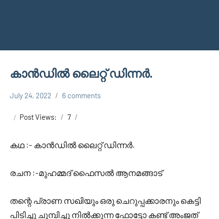
കാൻഡിൽ ലൈറ്റ് ഡിന്നർ.
July 24, 2022
6 comments
Faisal
Uncategorized
Cm
Post Views:
7
കഥ :- കാൻഡിൽ ലൈറ്റ് ഡിന്നർ.
രചന :-മുഹമ്മദ്‌ ഫൈസൽ ആനമങ്ങാട്
തന്റെ പ്രാണ സഖിയും ഒരു ചെറുപ്പക്കാരനും കെട്ടി
പിടിച്ചു ചുമ്പിച്ചു നിൽക്കുന്ന ഫോട്ടോ കണ്ട് അംജത്