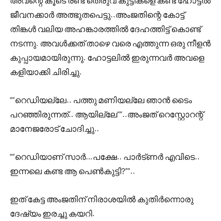
അവന്റെ കൂടെ രണ്ട് തെരുവ് കുട്ടികളെ കണ്ട ഹോട്ടൽ
ജീവനക്കാർ അത്ഭുതപെട്ടു..അംജതിന്റെ കോട്ട്
തിങ്കൾ വലിയ അഹങ്കാരത്തിൽ ദേഹത്തിട്ട് കൊണ്ട്
നടന്നു. അവൾക്കത് താഴെ വരെ എത്തുന്ന ഒരു നീളൻ
കുപ്പായമായിരുന്നു. ഹോട്ടലിൽ ഇരുന്നവർ അവളെ
കളിയാക്കി ചിരിച്ചു.
“”റെഡിയല്ലേ.. പത്തു മണിയല്ലേ ഞാൻ ടൈം
പറഞ്ഞിരുന്നത്.. ആയില്ലേ””..അംജത് റെസ്റ്റോറന്റ്
മാനേജരോട് ചോദിച്ചു..
“”റെഡിയാണ് സാർ…പക്ഷേ.. പാർട്ണർ എവിടെ..
ഇന്നലെ കണ്ട ആ പെൺകുട്ടി?””..
ഇത് കേട്ട അംജതിന് നിരാശയിൽ കുതിർന്നൊരു
ദേഷ്യം ഇരച്ചു കയറി.