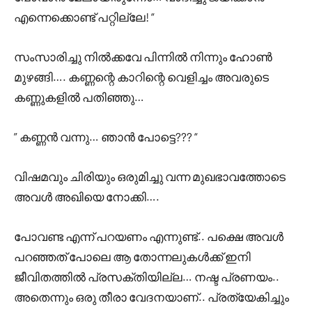
എന്നെക്കൊണ്ട് പറ്റില്ലേ! “
സംസാരിച്ചു നിൽക്കവേ പിന്നിൽ നിന്നും ഹോൺ
മുഴങ്ങി…. കണ്ണന്റെ കാറിന്റെ വെളിച്ചം അവരുടെ
കണ്ണുകളിൽ പതിഞ്ഞു…
” കണ്ണൻ വന്നു… ഞാൻ പോട്ടെ??? “
വിഷമവും ചിരിയും ഒരുമിച്ചു വന്ന മുഖഭാവത്തോടെ
അവൾ അഖിയെ നോക്കി….
പോവണ്ട എന്ന് പറയണം എന്നുണ്ട്.. പക്ഷെ അവൾ
പറഞ്ഞത് പോലെ ആ തോന്നലുകൾക്ക് ഇനി
ജീവിതത്തിൽ പ്രസക്തിയില്ല… നഷ്ട പ്രണയം..
അതെന്നും ഒരു തീരാ വേദനയാണ്.. പ്രത്യേകിച്ചും