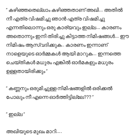
” കഴിഞ്ഞതെല്ലാം കഴിഞ്ഞതാണ് അഖി… അതിൽ
നീ എത്ര വിഷമിച്ചു ഞാൻ എത്ര വിഷമിച്ചു
എന്നതിലൊന്നും ഒരു കാര്യവും ഇല്ല… കാരണം
അതൊന്നും ഇനി തിരിച്ചു കിട്ടാത്ത നിമിഷങ്ങൾ… ഈ
നിമിഷം ആസ്വദിക്കുക.. കാരണം ഇന്നാണ്
നാളെയുടെ ഓർമ്മകൾ ആയി മാറുക… ഇന്നത്തെ
ചെയ്തികൾ മധുരം എങ്കിൽ ഓർമകളും മധുരം
ഉള്ളതായിരിക്കും “
” കണ്ണനും ഒരുമിച്ചുള്ള നിമിഷങ്ങളിൽ ഒരിക്കൽ
പോലും നീ എന്നെ ഓർത്തിട്ടില്ലേ??? “
” ഇല്ല “
അഖിയുടെ മുഖം മാറി….