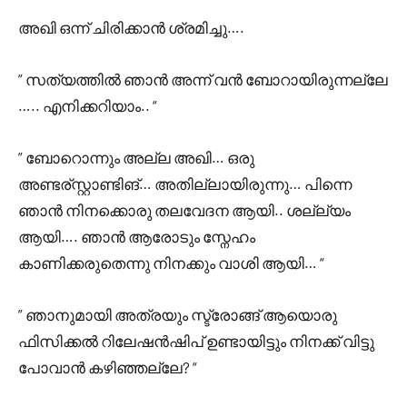
അഖി ഒന്ന് ചിരിക്കാൻ ശ്രമിച്ചു….
” സത്യത്തിൽ ഞാൻ അന്ന് വൻ ബോറായിരുന്നല്ലേ
….. എനിക്കറിയാം.. “
” ബോറൊന്നും അല്ല അഖി… ഒരു
അണ്ടര്സ്റ്റാണ്ടിങ്… അതില്ലായിരുന്നു… പിന്നെ
ഞാൻ നിനക്കൊരു തലവേദന ആയി.. ശല്ല്യം
ആയി…. ഞാൻ ആരോടും സ്നേഹം
കാണിക്കരുതെന്നു നിനക്കും വാശി ആയി… “
” ഞാനുമായി അത്രയും സ്ട്രോങ്ങ്‌ ആയൊരു
ഫിസിക്കൽ റിലേഷൻഷിപ് ഉണ്ടായിട്ടും നിനക്ക് വിട്ടു
പോവാൻ കഴിഞ്ഞല്ലേ? “