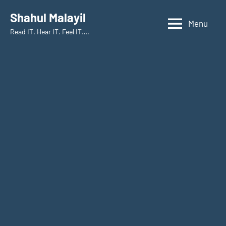
Skip
Shahul Malayil
to
Menu
Read IT. Hear IT. Feel IT….
content