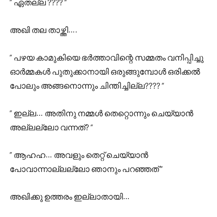
” ഏതല്ല ???? “
അഖി തല താഴ്ത്തി….
” പഴയ കാമുകിയെ ഭർത്താവിന്റെ സമ്മതം വനിപ്പിച്ചു
ഓർമ്മകൾ പുതുക്കാനായി ഒരുങ്ങുമ്പോൾ ഒരിക്കൽ
പോലും അങ്ങനൊന്നും ചിന്തിച്ചില്ല???? “
” ഇല്ല… അതിനു നമ്മൾ തെറ്റൊന്നും ചെയ്യാൻ
അല്ലല്ലോ വന്നത്? “
” ആഹഹ… അവളും തെറ്റ് ചെയ്യാൻ
പോവാന്നാല്ലല്ലോ ഞാനും പറഞ്ഞത് “
അഖിക്കു ഉത്തരം ഇല്ലാതായി…