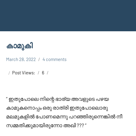
കാമുകി
March 28, 2022
4 comments
Faisal
Uncategorized
Cm
Post Views:
6
” ഇതുപോലെ നിന്റെ ഭാര്യ അവളുടെ പഴയ
കാമുകനൊപ്പം ഒരു രാത്രി ഇതുപോലൊരു
മലമുകളിൽ പോണമെന്നു പറഞ്ഞിരുന്നെങ്കിൽ നീ
സമ്മതിക്കുമായിരുന്നോ അഖി ??? “