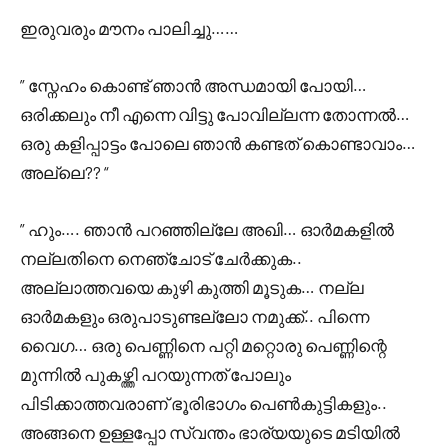
ഇരുവരും മൗനം പാലിച്ചു……
” സ്നേഹം കൊണ്ട് ഞാൻ അന്ധമായി പോയി…
ഒരിക്കലും നീ എന്നെ വിട്ടു പോവില്ലന്ന തോന്നൽ…
ഒരു കളിപ്പാട്ടം പോലെ ഞാൻ കണ്ടത് കൊണ്ടാവാം…
അല്ലെ?? “
” ഹും…. ഞാൻ പറഞ്ഞില്ലേ അഖി… ഓർമകളിൽ
നല്ലതിനെ നെഞ്ചോട്‌ ചേർക്കുക..
അല്ലാത്തവയെ കുഴി കുത്തി മൂടുക… നല്ല
ഓർമകളും ഒരുപാടുണ്ടല്ലോ നമുക്ക്.. പിന്നെ
വൈഗ… ഒരു പെണ്ണിനെ പറ്റി മറ്റൊരു പെണ്ണിന്റെ
മുന്നിൽ പുകഴ്ത്തി പറയുന്നത് പോലും
പിടിക്കാത്തവരാണ് ഭൂരിഭാഗം പെൺകുട്ടികളും..
അങ്ങനെ ഉള്ളപ്പോ സ്വന്തം ഭാര്യയുടെ മടിയിൽ