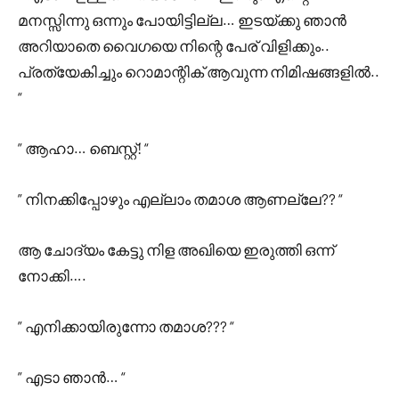
മനസ്സിന്നു ഒന്നും പോയിട്ടില്ല… ഇടയ്ക്കു ഞാൻ
അറിയാതെ വൈഗയെ നിന്റെ പേര് വിളിക്കും..
പ്രത്യേകിച്ചും റൊമാന്റിക് ആവുന്ന നിമിഷങ്ങളിൽ..
“
” ആഹാ… ബെസ്റ്റ്! “
” നിനക്കിപ്പോഴും എല്ലാം തമാശ ആണല്ലേ?? “
ആ ചോദ്യം കേട്ടു നിള അഖിയെ ഇരുത്തി ഒന്ന്
നോക്കി….
” എനിക്കായിരുന്നോ തമാശ??? “
” എടാ ഞാൻ… “