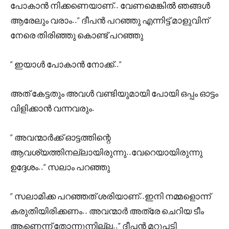
പോകാൻ നിക്കണെയാണ്.. വേണമെങ്കിൽ ഞങ്ങൾ
ആരേലും വരാം..” ദീപൻ പറഞ്ഞു എന്നിട്ട് മാളുവിന്
നേരെ തിരിഞ്ഞു കൊണ്ട് പറഞ്ഞു
” ഇയാൾ പോകാൻ നോക്ക്..”
അത് കേട്ടതും അവൾ വണ്ടിയുമായി പോയി ഒപ്പം ഓട്ടം
വിളിക്കാൻ വന്നവരും.
” അവന്മാർക്ക് ഓട്ടത്തിന്റെ
ആവശ്യത്തിനല്ലായിരുന്നു..വേറെയായിരുന്നു
ഉദ്ദേശം..” സലാം പറഞ്ഞു
” സലാമിക്ക പറഞ്ഞത് ശരിയാണ്..ഇനി നമ്മളൊന്ന്
കരുതിയിരിക്കണം.. അവന്മാർ അത്രേ ചെറിയ ടീം
ആണെന്ന് തോന്നുന്നില്ല..” ദീപൻ മറുപടി