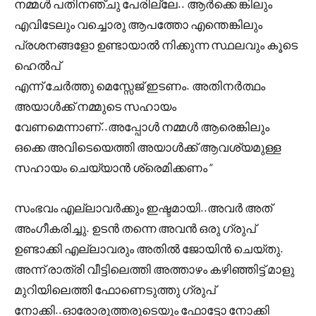
നമ്മൾ പതിനഞ്ചു പേരില്ലേ.. ആർക്കെ ങ്കിലും
എവിടേലും വച്ചൊരു ആപത്തോ എന്തെങ്കിലും
പ്രശനങ്ങളോ ഉണ്ടായാൽ നിക്കുന്ന സ്ഥലവും കൂടെ
ഹെൽപ്
എന്ന് ചേർത്തു മെസ്സേജ് ഇടണം. അതിനർത്ഥം
അയാൾക്ക് നമ്മുടെ സഹായം
വേണമെന്നാണ്..അപ്പോൾ നമ്മൾ ആരെങ്കിലും
ഒക്കെ അവിടെയെത്തി അയാൾക്ക് ആവശ്യമുള്ള
സഹായം ചെയ്യാൻ ശ്രെമിക്കണം “
സംഭവം എല്ലാവർക്കും ഇഷ്ടമായി..അവർ അത്
അംഗീകരിച്ചു. ഉടൻ തന്നെ അവൻ ഒരു ഗ്രുപ്
ഉണ്ടാക്കി എല്ലാവരും അതിൽ ജോയിൻ ചെയ്‌തു.
അന്ന് രാത്രി വീട്ടിലെത്തി അത്താഴം കഴിഞ്ഞിട്ട് മാളു
മുറിയിലെത്തി ഫോണെടുത്തു ഗ്രുപ്
നോക്കി..ഓരോരുത്തരുടെയും ഫോട്ടോ നോക്കി