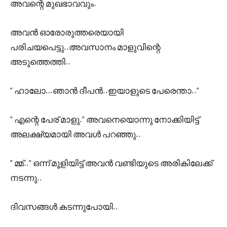
അവന്റെ മുഖഭാവവും.
അവൻ ഓരോരുത്തരെയായി
പരിചയപെട്ടു..അവസാനം മാളുവിന്റെ
അടുത്തെത്തി..
” ഹാലോ…ഞാൻ ദീപൻ..ഇയാളുടെ പേരെന്താ..”
” എന്റെ പേര് മാളു.” അവനെയൊന്നു നോക്കിയിട്ട്
അലക്ഷ്യമായി അവൾ പറഞ്ഞു..
” മ്മ്..” ഒന്ന് മൂളിയിട്ട് അവൻ വണ്ടിയുടെ അരികിലേക്ക്
നടന്നു..
ദിവസങ്ങൾ കടന്നുപോയി..