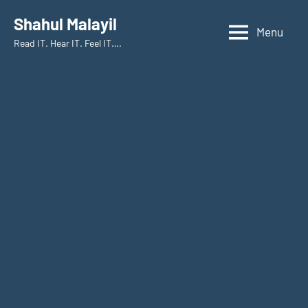
Skip
Shahul Malayil
to
Menu
Read IT. Hear IT. Feel IT….
content