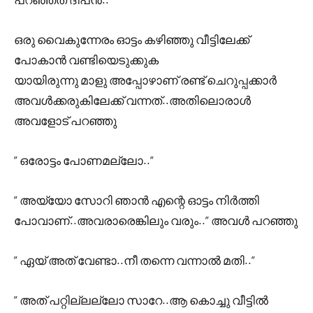
ഒരു വൈകുന്നേരം ഓട്ടം കഴിഞ്ഞു വീട്ടിലേക്ക്
പോകാൻ വണ്ടിയെടുക്കുക
യായിരുന്നു മാളു അപ്പോഴാണ് രണ്ട് ചെറുപ്പക്കാർ
അവൾക്കരുകിലേക്ക് വന്നത്..അതിലൊരാൾ
അവളോട് പറഞ്ഞു
” ഒരോട്ടം പോണമല്ലോ..”
” അയ്യോ സോറി ഞാൻ എന്റെ ഓട്ടം നിർത്തി
പോവാണ്..അവരാരെങ്കിലും വരും..” അവൾ പറഞ്ഞു
” ഏയ്‌ അത് വേണ്ടാ..നീ തന്നെ വന്നാൽ മതി..”
” അത് പറ്റില്ലല്ലോ സാറേ..ആ കൊച്ചു വീട്ടിൽ