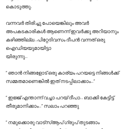
കൊടുത്തു.
വന്നവർ തിരിച്ചു പോയെങ്കിലും അവർ
അപകടകാരികൾ ആണെന്ന് ഇവർക്കു അറിയാനും
കഴിഞ്ഞില്ല..പിറ്റേദിവസം ദീപൻ വന്നത് ഒരു
ഐഡിയയുമായിട്ടാ
യിരുന്നു..
” ഞാൻ നിങ്ങളോട് ഒരു കാര്യം പറയട്ടെ നിങ്ങൾക്ക്
സമ്മതമാണെങ്കിൽ ഇത് നടപ്പിലാക്കാം..”
” ഇജ്ജ് എന്താന്ന് വച്ചാ പറയ് ദീപാ.. ബാക്കി കേട്ടിട്ട്
തീരുമാനിക്കാം..” സലാം പറഞ്ഞു
” നമുക്കൊരു വാട്സ്ആപ് ഗ്രുപ് തുടങ്ങാം