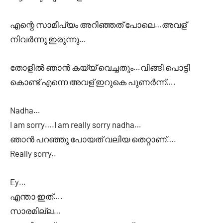
എന്റെ സാമീപ്യം അറിഞ്ഞത് പോലെ…അവള്
നിവർന്നു ഇരുന്നു…
തോളിൽ ഞാൻ കയ്യ് വെച്ചതും…വിങ്ങി പൊട്ടി
കൊണ്ട് എന്നെ അവള് ഇറുകെ പുണർന്ന്….
Nadha…
I am sorry….I am really sorry nadha…
ഞാൻ പറഞ്ഞു പോയത് വലിയ തെറ്റാണ്….
Really sorry..
Ey…
എന്താ ഇത്….
സാരമില്ല…