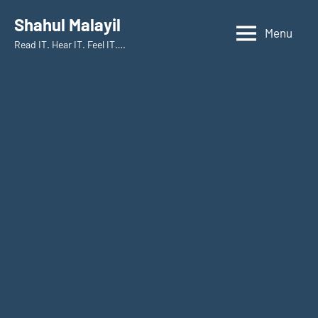
Skip
Shahul Malayil
to
Menu
Read IT. Hear IT. Feel IT….
content