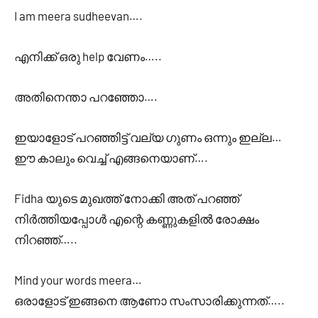
I am meera sudheevan….
എനിക്ക് ഒരു help വേണം…..
അതിനെന്താ പറഞ്ഞോ….
ഇയാളോട് പറഞ്ഞിട്ട് വല്യ ഗുണം ഒന്നും ഇല്ല…
ഈ കാലും വെച്ച് എങ്ങനെയാണ്….
Fidha യുടെ മുഖത്ത് നോക്കി അത് പറഞ്ഞ്
നിർത്തിയപ്പോൾ എന്റെ കണ്ണുകളിൽ രോക്ഷം
നിറഞ്ഞ്…..
Mind your words meera…
ഒരാളോട് ഇങ്ങനെ ആണോ സംസാരിക്കുന്നത്…..