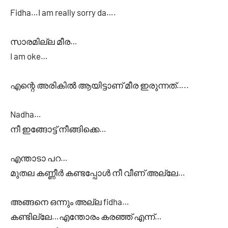
Fidha…I am really sorry da….
സാരമില്ല മീര…
I am oke…
എന്റെ അരികിൽ ആയിട്ടാണ് മീര ഇരുന്നത്…..
Nadha…
നീ ഇങ്ങോട്ട് നീങ്ങിക്കെ…
എന്താടാ പറ…
മുതല കണ്ണീർ കണ്ടപ്പോൾ നീ വീണ് അല്ലേ…
അങ്ങനെ ഒന്നും അല്ല fidha…
കണ്ടില്ലേ…എന്തോരം കരഞ്ഞ് എന്ന്…