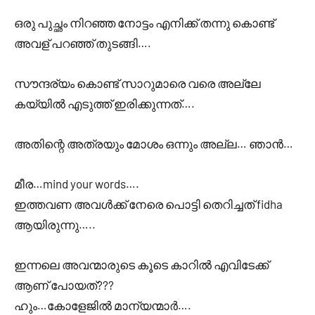
ഒരു പുച്ഛം നിറഞ്ഞ നോട്ടം എനിക്ക് തന്നു കൊണ്ട്
അവള് പറഞ്ഞ് തുടങ്ങി….
സൗന്ദര്യം കൊണ്ട് സാറുമാരെ വരെ അല്ലേ
കയ്യിൽ എടുത്ത് ഇരിക്കുന്നത്….
അതിന്റെ അത്രയും മോശം ഒന്നും അല്ല… ഞാൻ…
മീര…mind your words….
ഇത്തവണ അവൾക്ക് നേരെ പൊട്ടി തെറിച്ചത് fidha
ആയിരുന്നു…..
ഇന്നലെ അവന്മാരുടെ കൂടെ കാറിൽ എവിടേക്ക്
ആണ് പോയത്???
ഹും…കോളേജിൽ മാന്യന്മാർ….