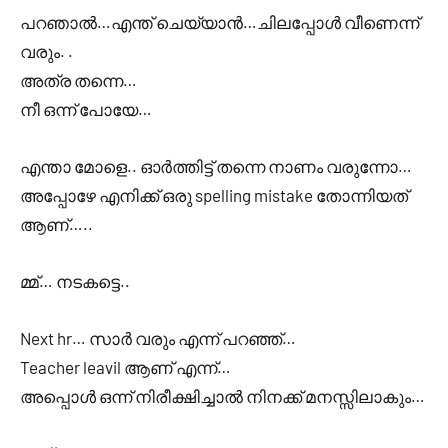
പറഞാൽ…എന്ത് ചെയ്യാൻ…ചിലപ്പോൾ വീണെന്ന്
വരും. .
അത്ര തന്നെ…
നീ ഒന്ന് പോയേ…
എന്താ മോളെ.. ഓർത്തിട്ട് തന്നെ നാണം വരുന്നോ…
അപ്പോഴേ എനിക്ക് ഒരു spelling mistake തോന്നിയത്
ആണ്…..
മ്മ്… നടകട്ടെ..
Next hr… സാർ വരും എന്ന് പറഞ്ഞ്…
Teacher leavil ആണ് എന്ന്…
അപ്പൊൾ ഒന്ന് നിരീക്ഷിച്ചാൽ നിനക്ക് മനസ്സിലാകും…