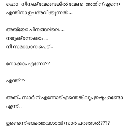
ഹൊ..നിനക്ക് വേണ്ടെങ്കിൽ വേണ്ട..അതിന് എന്നെ
എന്തിനാ ഉപദ്രവിക്കുന്നത്….
അയ്യോ പിനങ്ങല്ലെ….
നമുക്ക് നോക്കാം …
നീ സമാധാന പെട്…
നോക്കാം എന്നോ??
എന്ത്???
അത്…സാർ ന് എന്നോട് എന്തെങ്കിലും ഇഷ്ടം ഉണ്ടോ
എന്ന് ..
ഉണ്ടെന്ന് അഭത്തവശാൽ സാർ പറഞാൽ????