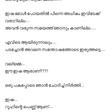
ഇഷ മോൾ പോയതിൽ പിന്നെ അധികം ഇവിടേക്ക്
വരാറില്ല….
അവൻ വരുന്ന സമയത്ത് ഞാനും കാണില്ല…..
എവിടെ ആയിരുന്നാലും….
പടച്ചോൻ അവനെ സന്തോഷത്തോടെ ഇരുത്തട്ടെ….
വല്യമ്മ…
ഈ ഇഷ ആരാണ്????
ഒരു പകപ്പോടെ ഞാൻ ചോദിച്ച് നിർത്തി…
ഇഷ…
റൂഹിന്റെ പെണ്ണ് ആണ്….