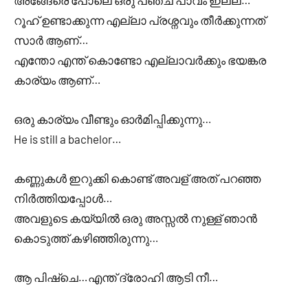
അങ്ങേരെ പോലെ ഒരു പഞ്ച പാവം ഇല്ല…
റൂഹ് ഉണ്ടാക്കുന്ന എല്ലാ പ്രശ്നവും തീർക്കുന്നത്
സാർ ആണ്…
എന്തോ എന്ത് കൊണ്ടോ എല്ലാവർക്കും ഭയങ്കര
കാര്യം ആണ്…
ഒരു കാര്യം വീണ്ടും ഓർമിപ്പിക്കുന്നു…
He is still a bachelor…
കണ്ണുകൾ ഇറുക്കി കൊണ്ട് അവള് അത് പറഞ്ഞ
നിർത്തിയപ്പോൾ…
അവളുടെ കയ്യിൽ ഒരു അസ്സൽ നുള്ള് ഞാൻ
കൊടുത്ത് കഴിഞ്ഞിരുന്നു…
ആ പിഷ്ചെ…എന്ത് ദ്രോഹി ആടി നീ…