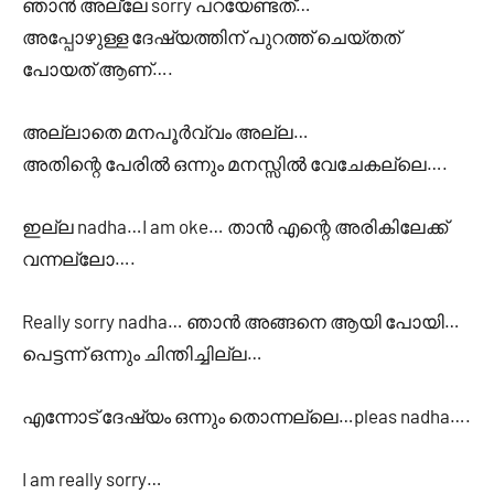
ഞാൻ അല്ലേ sorry പറയേണ്ടത്…
അപ്പോഴുള്ള ദേഷ്യത്തിന് പുറത്ത് ചെയ്തത്
പോയത് ആണ്….
അല്ലാതെ മനപൂർവ്വം അല്ല…
അതിന്റെ പേരിൽ ഒന്നും മനസ്സിൽ വേചേകല്ലെ….
ഇല്ല nadha…I am oke… താൻ എന്റെ അരികിലേക്ക്
വന്നല്ലോ….
Really sorry nadha… ഞാൻ അങ്ങനെ ആയി പോയി…
പെട്ടന്ന് ഒന്നും ചിന്തിച്ചില്ല…
എന്നോട് ദേഷ്യം ഒന്നും തൊന്നല്ലെ…pleas nadha….
I am really sorry…