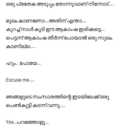
ഒരു പ്രതേക അടുപ്പം തോന്നുവാണ് നിന്നോട്….
മുഖം കാണണോ…അതിന് എന്താ…
കുറച്ച് നാൾ കൂടി ഈ ആകാംഷ ഇരിക്കട്ടെ…
പെട്ടന്ന് ആകാംഷ തീർന്ന് പോയാൽ ഒരു സുഖം
കാണില്ല….
ഹും.. പോയേ…
Escuse me….
ഞങ്ങളുടെ സംസാരത്തിന്റെ ഇടയിലേക്ക് ഒരു
പെൺകുട്ടി കടന്ന് വന്നു….
Yes..പറഞ്ഞോളൂ…