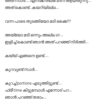
അത് സാർ….എനിക്ക് തലവേദന ആയിരുന്നു…
അത് കൊണ്ട്..കയറിയില്ല…
വന്ന പാടെ തുടങ്ങിയോ മടി ഒക്കെ??
അയ്യോ മടി ഒന്നും അല്ല sir…
ഇളിച്ച് കൊണ്ട് ഞാൻ അത് പറഞ്ഞ് നിർത്തി…
കയ്യ് എങ്ങനെ ഉണ്ട്….
കുറവുണ്ട് സാർ…
കുറച്ച് portions എടുത്തിട്ടുണ്ട്….
ഫ്രീ time കിട്ടുമ്പോൾ എന്നോട് പറ…
ഞാൻ പറഞ്ഞ് തരാം…