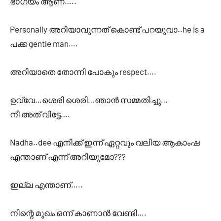
ഭാഗ്യം ആണ്…..
Personally അറിയാവുന്നത് കൊണ്ട് പറയുവാ..he is a
പക്ക gentle man….
അറിയാതെ തോന്നി പോകും respect….
ഉവ്വേ…ശെരി ശെരി…ഞാൻ സമ്മതിച്ചു…
നീ അത് വിട്ടേ….
Nadha..dee എനിക്ക് ഇന്ന് ഏറ്റവും വലിയ ആകാംഷ
എന്താണ് എന്ന് അറിയുമോ???
ഇല്ല എന്താണ്…..
നിന്റെ മുഖം ഒന്ന് കാണാൻ വേണ്ടി….