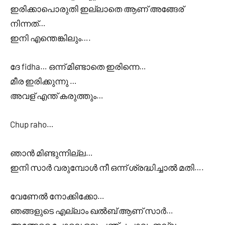
ഇരിക്കാപൊരുതി ഇല്ലാതെ ആണ് അങ്ങേര്
നിന്നത്…
ഇനി എന്തെങ്കിലും….
ദേ fidha… ഒന്ന് മിണ്ടാതെ ഇരിന്നെ…
മീര ഇരിക്കുന്നു …
അവള് എന്ത് കരുത്തും…
Chup raho…
ഞാൻ മിണ്ടുന്നില്ല…
ഇനി സാർ വരുമ്പോൾ നീ ഒന്ന് ശ്രദ്ധിച്ചാൽ മതി….
വേണേൽ നോക്കിക്കോ…
ഞങ്ങളുടെ എല്ലാം ഖൽബ് ആണ് സാർ…