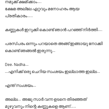
നമുക്ക് ക്ഷമിക്കാം….
ക്ഷേമ അല്ലേ ഏറ്റവും മനോഹരം ആയ
പ്രതികാരം…..
കണ്ണുകൾ ഇറുക്കി കൊണ്ട് ഞാൻ പറഞ്ഞ് നിർത്തി….
പരസ്പരം ഒന്നും പറയാതെ അങ്ങ് ഇങ്ങായു നോക്കി
കൊണ്ട് ഞങ്ങൽ ഇരുന്നു…
Dee. Nadha…
…എനിക്ക് ഒരു ചെറിയ സംശയം ഇല്ലാത്ത ഇല്ല…
എന്ത് സംശയം…
അല്ല… അജു സാർ വന്ന ഉടനെ തിരഞ്ഞത്
മുഴുവനും നിന്റെ കണ്ണുകളെ ആണ്…..