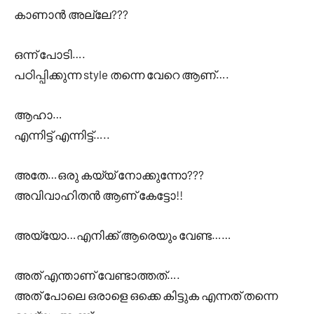
കാണാൻ അല്ലേ???
ഒന്ന് പോടി….
പഠിപ്പിക്കുന്ന style തന്നെ വേറെ ആണ്….
ആഹാ…
എന്നിട്ട് എന്നിട്ട്…..
അതേ…ഒരു കയ്യ് നോക്കുന്നോ???
അവിവാഹിതൻ ആണ് കേട്ടോ!!
അയ്യോ…എനിക്ക് ആരെയും വേണ്ട……
അത് എന്താണ് വേണ്ടാത്തത്….
അത് പോലെ ഒരാളെ ഒക്കെ കിട്ടുക എന്നത് തന്നെ