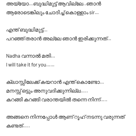
അയ്യോ…ബുദ്ധിമുട്ട് ആവില്ലേ..ഞാൻ
ആരോടെങ്കിലും ചോദിച്ച് കൊള്ളാം sir…
എന്ത് ബുദ്ധിമുട്ട്…
പറഞ്ഞ് തരാൻ അല്ലേ ഞാൻ ഇരിക്കുന്നത്…
Nadha വന്നാൽ മതി…
I will take it for you……
ക്ലാസ്സിലേക്ക് കയറാൻ എന്ത് കൊണ്ടോ…
മനസ്സ് ഒട്ടും അനുവദിക്കുന്നില്ല…..
കറങ്ങി കറങ്ങി വരാന്തയിൽ തന്നെ നിന്ന്…..
അങ്ങനെ നിന്നപ്പോൾ ആണ് റൂഹ് നടന്നു വരുന്നത്
കണ്ടത്…..