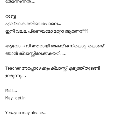
തോന്നുന്നത്….
റബ്ബേ…..
എല്ലാ കഥയിലെ പോലെ…
ഇനി വല്ല പ്രണയമോ മറ്റോ ആണോ???
ആവോ…സ്വന്തമായി തലക്ക് ഒന്ന് കൊട്ടി കൊണ്ട്
ഞാൻ ക്ലാസ്സിലേക്ക് കയറി…..
Teacher അപ്പോഴേക്കും ക്ലാസ്സ് എടുത്ത് തുടങ്ങി
ഇരുന്നു….
Miss…
May I get in….
Yes..you may please…