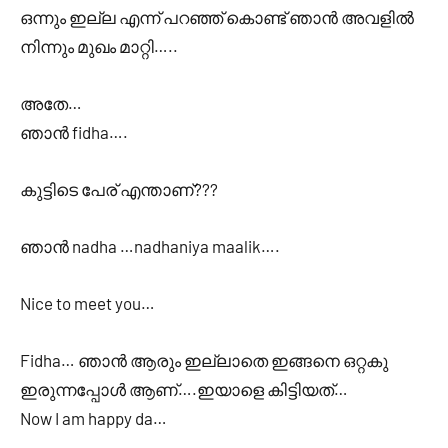
ഒന്നും ഇല്ല എന്ന് പറഞ്ഞ് കൊണ്ട് ഞാൻ അവളിൽ
നിന്നും മുഖം മാറ്റി…..
അതേ…
ഞാൻ fidha….
കുട്ടിടെ പേര് എന്താണ്???
ഞാൻ nadha …nadhaniya maalik….
Nice to meet you…
Fidha… ഞാൻ ആരും ഇല്ലാതെ ഇങ്ങനെ ഒറ്റകു
ഇരുന്നപ്പോൾ ആണ്….ഇയാളെ കിട്ടിയത്…
Now I am happy da…