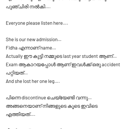
പുഞ്ചിരി നൽകി….
Everyone please listen here….
She is our new admission…
Fidha എന്നാണ് name…
Actually ഈ കുട്ടി നമ്മുടെ last year student ആണ്…
Exam ആകാറയപ്പോൾ ആണ് ഇവൾക്ക് ഒരു accident
പറ്റിയത്…
And she lost her one leg….
പിന്നെ discontinue ചെയ്യേണ്ടി വന്നു…
അങ്ങനെയാണ് നിങ്ങളുടെ കൂടെ ഇവിടെ
എത്തിയത്….