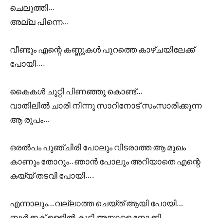
ചെലുത്തി…
അല്ല പിന്നെ…
വീണ്ടും എന്റെ കണ്ണുകൾ പുറത്തെ കാഴ്ചയിലേക്ക്
പോയി….
കൈകൾ ചുറ്റി പിണഞ്ഞു കൊണ്ട്…
വാതിലിൽ ചാരി നിന്നു സാറിനോട് സംസാരിക്കുന്ന
ആ രൂപം…
ഒരൽപം പുഞ്ചിരി പോലും വിടരാത്ത ആ മുഖം
കാണും തോറും..ഞാൻ പോലും അറിയാതെ എന്റെ
കയ്യ് തടവി പോയി….
എന്നാലും…വല്ലാത്ത ചെയ്ത് ആയി പോയി…
ബുർക്കക് ഉള്ളിൽ കൂടി അയാളെ നോക്കി