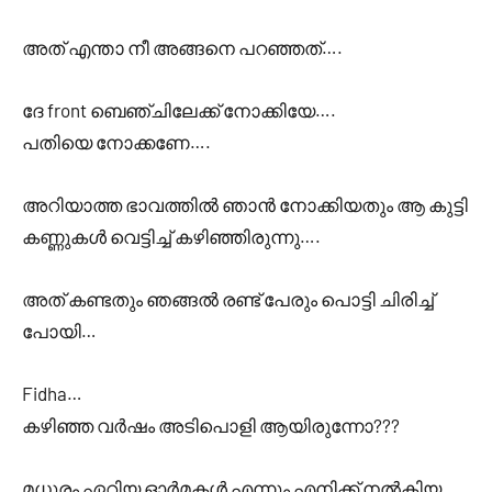
അത് എന്താ നീ അങ്ങനെ പറഞ്ഞത്….
ദേ front ബെഞ്ചിലേക്ക് നോക്കിയേ….
പതിയെ നോക്കണേ….
അറിയാത്ത ഭാവത്തിൽ ഞാൻ നോക്കിയതും ആ കുട്ടി
കണ്ണുകൾ വെട്ടിച്ച് കഴിഞ്ഞിരുന്നു….
അത് കണ്ടതും ഞങ്ങൽ രണ്ട് പേരും പൊട്ടി ചിരിച്ച്
പോയി…
Fidha…
കഴിഞ്ഞ വർഷം അടിപൊളി ആയിരുന്നോ???
മധുരം ഏറിയ ഓർമകൾ എന്നും എനിക്ക് നൽകിയ