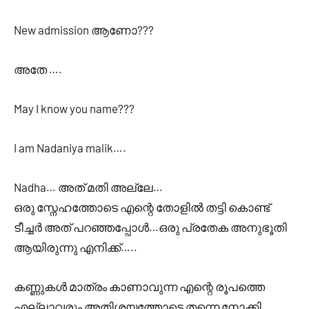
New admission ആണോ???
അതേ ….
May I know you name???
I am Nadaniya malik….
Nadha… അത് മതി അല്ലേ…
ഒരു സ്നേഹത്തോടെ എന്റെ തോളിൽ തട്ടി കൊണ്ട്
ടീച്ചർ അത് പറഞ്ഞപ്പോൾ…ഒരു പ്രതേക അനുഭൂതി
ആയിരുന്നു എനിക്ക്…..
കണ്ണുകൾ മാത്രം കാണാവുന്ന എന്റെ രൂപത്തെ
എല്ലാവരും അതിശയത്തോടെ തന്നെ നോക്കി