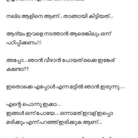
നല്ല ആളിനെ ആണ്…താങ്ങായി കിട്ടിയത്…
ആദ്യം ഇവളെ നടത്താൻ ആരെങ്കിലും ഒന്ന്
പഠിപ്പിക്കണം!!!
അപ്പോ…ഞാൻ വീഴാൻ പോയത് ഒക്കെ ഇങ്കേര്
കണ്ടോ??
ഇതൊക്കെ എപ്പോൾ എന്ന മട്ടിൽ ഞാൻ ഇരുന്നു….
എന്റെ പൊന്നു ഇക്കാ…
ഇങ്ങൾ ഒന്ന് പോയേ….ഒന്നാമത് ഇവള് ഇപ്പൊ
മരിക്കും എന്ന് പറഞ്ഞ് ഇരിക്കുക ആണ്…