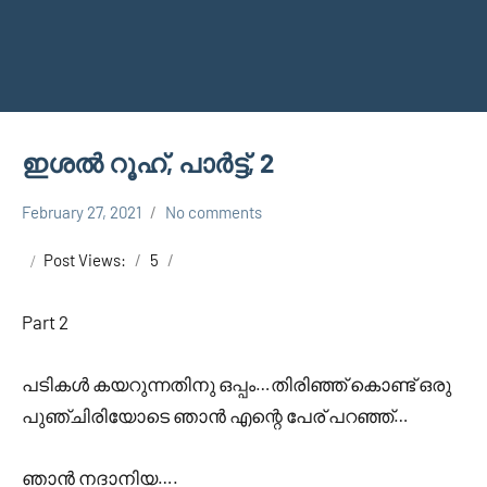
ഇശൽ റൂഹ്‌, പാർട്ട്,‌ 2
February 27, 2021
No comments
Faisal
Uncategorized
Cm
Post Views:
5
Part 2
പടികൾ കയറുന്നതിനു ഒപ്പം…തിരിഞ്ഞ് കൊണ്ട് ഒരു
പുഞ്ചിരിയോടെ ഞാൻ എന്റെ പേര് പറഞ്ഞ്…
ഞാൻ നദാനിയ….