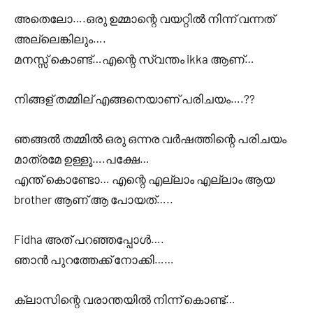
അതെലോ….ഒരു ഉമ്മാന്റെ വയറ്റിൽ നിന്ന് വന്നത്
അല്ലെങ്കിലും….
മനസ്സ് കൊണ്ട്…എന്റെ സ്വന്തം ikka ആണ്…
നിങ്ങള് തമ്മില് എങ്ങനെയാണ് പരിചയം….??
ഞങ്ങൽ തമ്മിൽ ഒരു ഒന്നര വർഷത്തിന്റെ പരിചയം
മാത്രമേ ഉള്ളൂ….പക്ഷേ…
എന്ത് കൊണ്ടോ… എന്റെ എല്ലാം എല്ലാം ആയ
brother ആണ് ആ പോയത്…..
Fidha അത് പറഞ്ഞപ്പോൾ….
ഞാൻ പുറത്തേക്ക് നോക്കി……
ക്ലാസിന്റെ വരാന്തയിൽ നിന്ന് കൊണ്ട്…