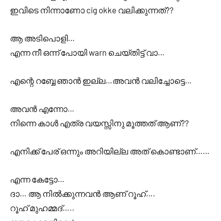
ഇവിടെ നിന്നാണോ cig okke വലിക്കുന്നത്??
ആ അടിപൊളി…
എന്ന നീ ഒന്ന് പോയി warn ചെയ്തിട്ട് വാ…
എന്റെ റബ്ബേ ഞാൻ ഇല്ല…അവൻ വലിച്ചോട്ടെ…
അവൻ എന്നോ…
നിന്നെ കാൾ എത്ര വയസ്സിനു മൂത്തത് ആണ്??
എനിക്ക് പേര് ഒന്നും അറിയില്ല അത് കൊണ്ടാണ്……
എന്ന കേട്ടോ…
ദാ… ആ നിൽക്കുന്നവൻ ആണ് റൂഹ്….
റൂഹ് മുഹമ്മദ്…..