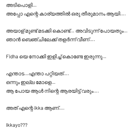
അടിപൊളി…
അപ്പോ എന്റെ കാര്യത്തിൽ ഒരു തീരുമാനം ആയി….
അയാള് മുണ്ട് മടക്കി കൊണ്ട്… അവിടുന്ന് പോയതും…
ഞാൻ ബെഞ്ചിലേക്ക് തളർന്ന് വീണ്….
Fidha യെ നോക്കി ഇളിച്ച് കൊണ്ടേ ഇരുന്നു…
എന്താട…എന്താ പറ്റിയത്….
ഒന്നും ഇല്ല മോളെ…
ആ പോയ ആൾ നിന്റെ ആരയിട്ട്‌ വരും….
അത് എന്റെ ikka ആണ്….
Ikkayo???