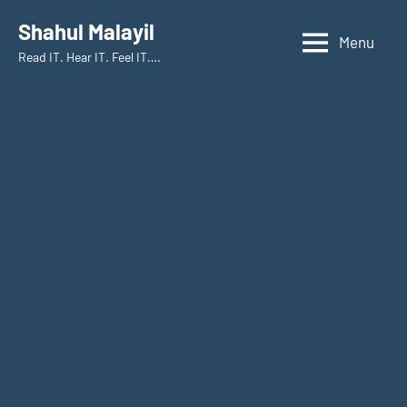
Skip
Shahul Malayil
to
Menu
Read IT. Hear IT. Feel IT….
content