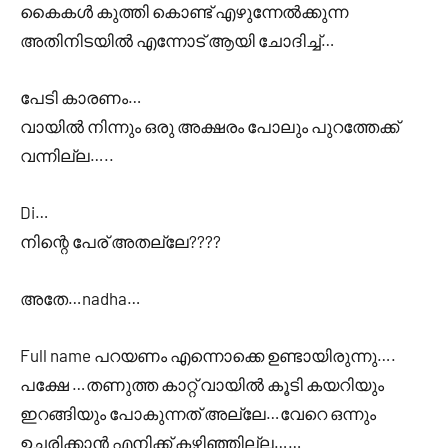
കൈകൾ കുത്തി കൊണ്ട് എഴുന്നേൽക്കുന്ന
അതിനിടയിൽ എന്നോട് ആയി ചോദിച്ച്…
പേടി കാരണം…
വായിൽ നിന്നും ഒരു അക്ഷരം പോലും പുറത്തേക്ക്
വന്നില്ല…..
Di…
നിന്റെ പേര് അതല്ലേ????
അതേ…nadha…
Full name പറയണം എന്നൊക്കെ ഉണ്ടായിരുന്നു….
പക്ഷേ …തണുത്ത കാറ്റ് വായിൽ കൂടി കയറിയും
ഇറങ്ങിയും പോകുന്നത് അല്ലേ…വേറെ ഒന്നും
ഉച്ചരിക്കാൻ എനിക്ക് കഴിഞ്ഞില്ല……