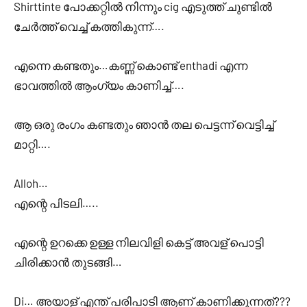
Shirttinte പോക്കറ്റിൽ നിന്നും cig എടുത്ത് ചുണ്ടിൽ
ചേർത്ത് വെച്ച് കത്തികുന്ന്….
എന്നെ കണ്ടതും…കണ്ണ് കൊണ്ട് enthadi എന്ന
ഭാവത്തിൽ ആംഗ്യം കാണിച്ച്….
ആ ഒരു രംഗം കണ്ടതും ഞാൻ തല പെട്ടന്ന് വെട്ടിച്ച്
മാറ്റി….
Alloh…
എന്റെ പിടലി…..
എന്റെ ഉറക്കെ ഉള്ള നിലവിളി കെട്ട് അവള് പൊട്ടി
ചിരിക്കാൻ തുടങ്ങി…
Di… അയാള് എന്ത് പരിപാടി ആണ് കാണിക്കുന്നത്???