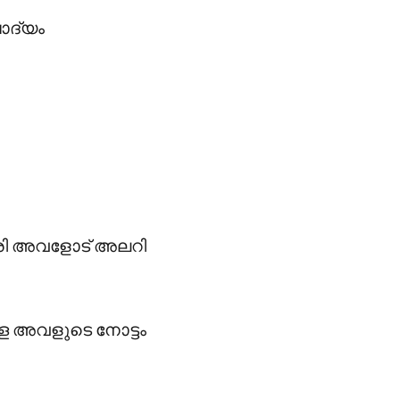
ോദ്യം
ാരി അവളോട് അലറി
ള അവളുടെ നോട്ടം