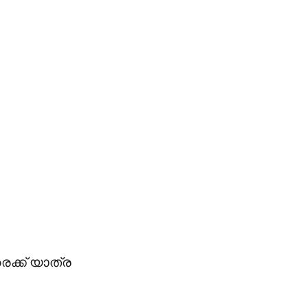
െക്ക് യാത്ര