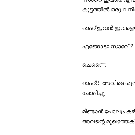
കൂട്ടത്തിൽ ഒരു
ഓഹ് ഇവൻ ഇവളെയും
എങ്ങോട്ടാ സാറേ??
ചെന്നൈ
ഓഹ്!!! അവിടെ എന്
ചോദിച്ചു
മിണ്ടാൻ പോലും ക
അവന്റെ മുഖത്തേക്