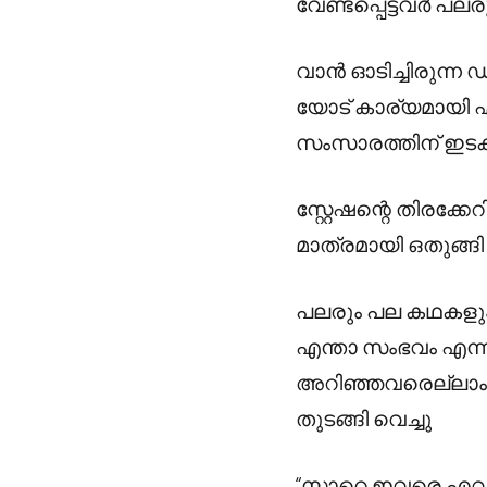
വേണ്ടപ്പെട്ടവർ പ
വാൻ ഓടിച്ചിരുന്ന 
യോട് കാര്യമായി എ
സംസാരത്തിന് ഇടക് 
സ്റ്റേഷന്റെ തിരക്ക
മാത്രമായി ഒതുങ്ങി 
പലരും പല കഥകളും
എന്താ സംഭവം എന്നറ
അറിഞ്ഞവരെല്ലാം ക
തുടങ്ങി വെച്ചു
“സാറെ ഇവരെ എവിട