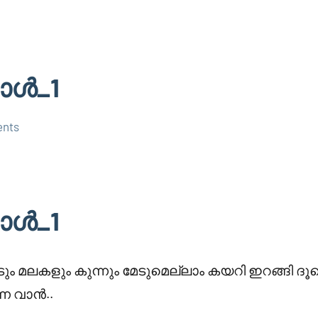
ാൾ_1
nts
ാൾ_1
ം മലകളും കുന്നും മേടുമെല്ലാം കയറി ഇറങ്ങി ദൂര
്ന വാൻ..