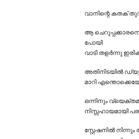
വാനിന്റെ കതക് തുറന
ആ ചെറുപ്പക്കാരനെയ
പോയി
വാടി തളർന്നു ഇരിക്
അതിനിടയിൽ ഡ്യൂട്
മാറി എന്തൊക്കെയോ
ഒന്നിനും വ്യെക്
നിസ്സഹായമായി പര
സ്റ്റേഷനിൽ നിന്ന