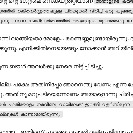
െന്റിന്റെ ഗേറ്റിലെ സെക്യൂരിറ്റിയാണ്.
അയാളുടെ കയ്
്തിൽ രക്തവർണ്ണത്തിലുള്ള ചിറകുകൾ വിരിച്ച് ഒരു കുഞ്ഞു
ടായിരുന്നു. സാറ ചോദ്യാർത്ഥത്തിൽ അയാളുടെ മുഖത്തേക്കു നോ
തോന്നി വാങ്ങിയതാ മോളേ… രണ്ടെണ്ണമുണ്ടായിരുന്നു. 
ക്കുന്നു. എനിക്കിതിനെയെങ്ങും നോക്കാൻ അറിയില്
 ബൗൾ അവൾക്കു നേരെ നീട്ടിപ്പിടിച്ചു.
ഞില്ല, പക്ഷേ അതിനിപ്പോ ഞാനെന്തു വേണം എന്ന
്നു. അതിനു മറുപടിയെന്നോണം അയാളൊന്നു ചിരിച്ച
ച്ചപ്പോൾ പാതിയോളം നരവീണു വായിലേക്ക് ഇറങ്ങി വളർന്നിരുന്ന 
ല്ലുകൾ കാണാമായിരുന്നു.
ാമോ… ഇതിനെ? പുറത്തു വച്ചാൽ വല്ല പട്ടിയോ പൂച്ച