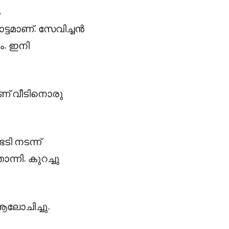
ം
്ടമാണ്. സേവിച്ചൻ
ം. ഇനി
ഴാണ് വീടിനൊരു
ടി നടന്ന്
്നി. കുറച്ചു
ലോചിച്ചു.