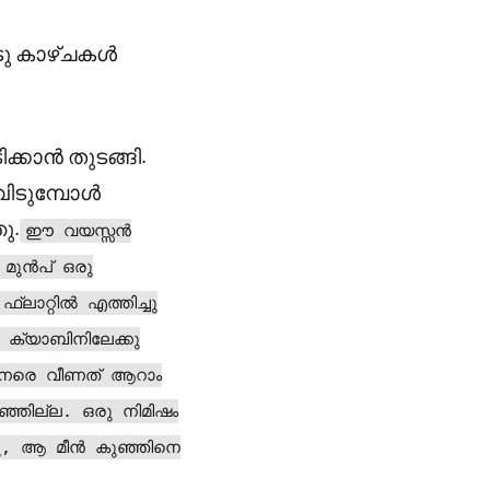
ാടു കാഴ്ചകൾ
ിക്കാൻ തുടങ്ങി.
 വിടുമ്പോൾ
ു.
ഈ വയസ്സൻ
 മുൻപ് ഒരു
്ലാറ്റിൽ എത്തിച്ചു
െ ക്യാബിനിലേക്കു
ം നേരെ വീണത് ആറാം
ിഞ്ഞില്ല. ഒരു നിമിഷം
്തു, ആ മീൻ കുഞ്ഞിനെ