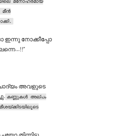
യിലെ മനോഹരമായ
 മീൻ
ക്കി.
ദാ ഇന്നു നോക്കീപ്പോ
ലന്നെ…!!”
 ചോദ്യം അവളുടെ
ു.
കണ്ണുകൾ അല്പം
മീശയ്ക്കിടയിലൂടെ
യോ തിന്നിട്ടു