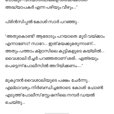
അദ്ധ്യാപകർ എന്ന പഴിയും വീഴും…”
പ്രിൻസിപ്പൽ കോശി സാർ പറഞ്ഞു..
“അതുകൊണ്ട്? ആരോടും പറയാതെ മൂടി വയ്ക്കാം
എന്നാണോ? സാറേ… ഇത് മയക്കുമരുന്നാണ്…
അതും പത്താം ക്‌ളാസിലെ കുട്ടികളുടെ കയ്യിൽ…
വൈശാലി ടീച്ചർ പറഞ്ഞതാണ് ശരി.. എത്രയും
പെട്ടെന്ന് പോലീസിൽ അറിയിക്കണം….”
മുകുന്ദൻ വൈശാലിയുടെ പക്ഷം ചേർന്നു..
എല്ലാവരും നിർബന്ധിച്ചതോടെ കോശി ഫോൺ
എടുത്ത് പോലീസ് സ്റ്റേഷനിലെ നമ്പർ ഡയൽ
ചെയ്തു…