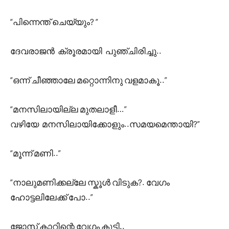
“പിന്നെന്ത് ചെയ്യും? “
ദേവരാജൻ ക്രൂരമായി പുഞ്ചിരിച്ചു..
“ഒന്ന് ചീഞ്ഞാലേ മറ്റൊന്നിനു വളമാകൂ..”
“മനസിലായില്ല മുതലാളീ…”
വഴിയേ മനസിലായിക്കോളും..സമയമെന്തായി?”
“മൂന്ന് മണി..”
“നാലുമണിക്കല്ലേ സ്കൂൾ വിടുക?. വേഗം
ഹോട്ടലിലേക്ക് പോ..”
ജോസ് കാറിന്റെ വേഗം കൂട്ടി..