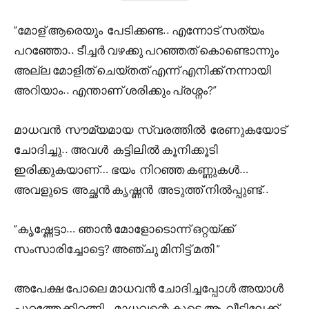
“മോള് ആരെയും പേടിക്കണ്ട.. എന്നോട് സത്യം
പറഞ്ഞോ.. ടീച്ചർ വഴക്കു പറഞ്ഞത് കൊണ്ടൊന്നും
അല്ല മോളിത് ചെയ്തത് എന്ന് എനിക്ക് നന്നായി
അറിയാം.. എന്താണ് ശരിക്കും പ്രശ്നം?”
മാധവൻ സൗമ്യമായ സ്വരത്തിൽ രേണുകയോട്
ചോദിച്ചു.. അവൾ കട്ടിലിൽ കൂനിക്കൂടി
ഇരിക്കുകയാണ്… ഭയം നിറഞ്ഞ കണ്ണുകൾ…
അവളുടെ അച്ഛൻ കൃഷ്ണൻ അടുത്ത് നിൽപ്പുണ്ട്..
“കൃഷ്ണേട്ടാ… ഞാൻ മോളോടൊന്ന് ഒറ്റയ്ക്ക്
സംസാരിച്ചോട്ടെ? അഞ്ചു മിനിട്ട് മതി “
അപേക്ഷ പോലെ മാധവൻ ചോദിച്ചപ്പോൾ അയാൾ
പുറത്തേക്കിറങ്ങി…മാധവന്റെ കൂടെ ആ വീട്ടിലേക്ക്