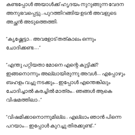
കണ്ടപ്പോൾ അയാൾക്ക് ഹൃദയം നുറുങ്ങുന്ന വേദന
അനുഭവപ്പെട്ടു..പുറത്തിറങ്ങിയ ഉടൻ അവളുടെ
അച്ഛൻ അടുത്തെത്തി.
“കൃഷ്ണേട്ടാ.. അവളോട്‌ തത്കാലം ഒന്നും
ചോദിക്കണ്ട….”
“എന്തു പറ്റിയതാ മോനെ എന്റെ കുട്ടിക്ക്?
ഇങ്ങനൊന്നും അല്ലായിരുന്നു അവൾ… എപ്പോഴും
ബഹളം വച്ചു നടക്കും…ഇപ്പോൾ എന്തെങ്കിലും
ചോദിച്ചാൽ കരച്ചിൽ മാത്രം.. ഞങ്ങൾ ആകെ
വിഷമത്തിലാ..”
“വിഷമിക്കാനൊന്നുമില്ല.. എല്ലാം ഞാൻ പിന്നെ
പറയാം… ഇപ്പോൾ കുറച്ചു തിരക്കുണ്ട്..”