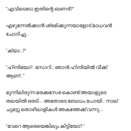
“എവിടെടോ ഇതിന്റെ ഓണർ?”
എഴുന്നേൽക്കാൻ ശ്രമിക്കുന്നയാളോട് മാധവൻ
ചോദിച്ചു..
“ക്യാ..?”
“ഹിന്ദിയോ?. സോറി.. ഞാൻ ഹിന്ദിയിൽ വീക്ക്
ആണ്..”
മുന്നിലിരുന്ന മരക്കസേര കൊണ്ട് അയാളുടെ
തലയിൽ ഒരടി… അതോടെ ബോധം പോയി.. നാല്
ചുമട്ടു തൊഴിലാളികൾ അകത്തേക്ക് വന്നു…
“വേറെ ആരെയെങ്കിലും കിട്ടിയോ? “