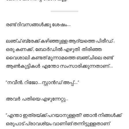
രണ്ട് ദിവസങ്ങൾക്കു ശേഷം…
ലഞ്ച് ബ്രേക്ക് കഴിഞ്ഞുള്ള ആദ്യത്തെ പിരീഡ്..
ഒരു കണക്ക് , ബോർഡിൽ എഴുതി തിരിഞ്ഞ
വൈശാലി കണ്ടത് മൂന്നാമത്തെ ബഞ്ചിലെ രണ്ട്
ആൺകുട്ടികൾ എന്തോ സംസാരിക്കുന്നതാണ്…
“നവീൻ, റിജോ…സ്റ്റാൻഡ് അപ്പ്…”
അവർ പതിയെ എഴുന്നേറ്റു..
“എന്താ ഇത്രയ്ക്ക് പറയാനുള്ളത്? ഞാൻ നിങ്ങൾക്ക്
ഒരുപാട് പ്രാവശ്യം വാണിങ് തന്നിട്ടുള്ളതാണ്