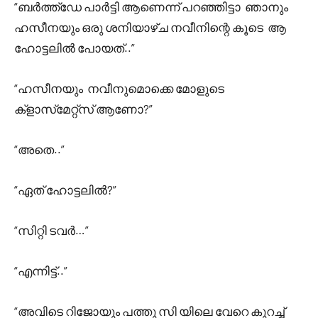
“ബർത്ത്ഡേ പാർട്ടി ആണെന്ന് പറഞ്ഞിട്ടാ ഞാനും
ഹസീനയും ഒരു ശനിയാഴ്ച നവീനിന്റെ കൂടെ ആ
ഹോട്ടലിൽ പോയത്..”
“ഹസീനയും നവീനുമൊക്കെ മോളുടെ
ക്‌ളാസ്‌മേറ്റ്സ് ആണോ?”
“അതെ..”
“ഏത് ഹോട്ടലിൽ?”
“സിറ്റി ടവർ…”
“എന്നിട്ട്..”
“അവിടെ റിജോയും പത്തു സി യിലെ വേറെ കുറച്ച്