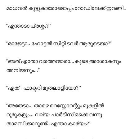
മാധവൻ കൂട്ടുകാരോടൊപ്പം റോഡിലേക്ക് ഇറങ്ങി..
“എന്താടാ പ്രശ്നം? “
“രാജേട്ടാ.. ഹോട്ടൽ സിറ്റി ടവർ ആരുടെയാ?”
“അത് ഏതോ വരത്തന്മാരാ…കൂടെ അശോകനും
അനിയനും…”
“ഏത്.. ഫാക്ടറി മുതലാളിയോ? “
“അതേടാ… താഴെ റെസ്റ്റോറന്റും മുകളിൽ
റൂമുകളും… വല്യ പാർടീസ് ഒക്കെ വന്നു
താമസിക്കാറുണ്ട്.. എന്താ കാര്യം?”