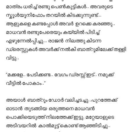
മാത്രം ധരിച്ച് രണ്ടു പെൺകുട്ടികൾ.. അവരുടെ
സ്കൂൾയൂനിഫോം തറയിൽ കിടക്കുന്നുണ്ട്…
ആളുകളെ കണ്ടപ്പോൾ അവർ ഉറക്കെ കരഞ്ഞു..
മാധവൻ രണ്ടുപേരെയും കയ്യിൽ പിടിച്ച്
എഴുന്നേൽപ്പിച്ചു… രാജൻ നിലത്തു കിടന്ന
ഡ്രെസ്സുകൾ അവർക്ക് നൽകി ബാത്‌റൂമിലേക്ക് തള്ളി
വിട്ടു..
“മക്കളേ.. പേടിക്കണ്ട.. വേഗം ഡ്രസ്സ്‌ ഇട്.. നമുക്ക്
വീട്ടിൽ പോകാം..”
അയാൾ ബാത്റൂം ഡോർ വലിച്ചടച്ചു..പുറത്തേക്ക്
ഓടാൻ തുടങ്ങിയ ഒരുത്തനെ മാധവൻ
പൊക്കിയെടുത്ത് നിലത്തേക്ക് ഇട്ടു. മറ്റേയാളുടെ
അടിവയറിൽ കാൽമുട്ട് കൊണ്ട് ആഞ്ഞിടിച്ചു..