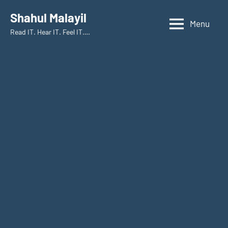
Skip
Shahul Malayil
to
Menu
Read IT. Hear IT. Feel IT….
content