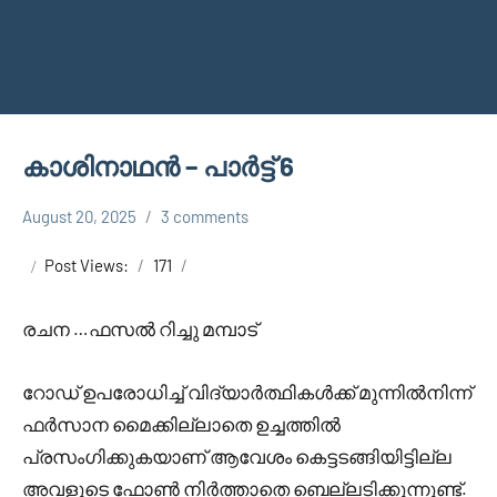
കാശിനാഥൻ – പാർട്ട് 6
August 20, 2025
3 comments
Shareej
KASHINATHAN
Vk
Post Views:
171
രചന …ഫസൽ റിച്ചു മമ്പാട്
റോഡ് ഉപരോധിച്ച് വിദ്യാർത്ഥികൾക്ക് മുന്നിൽനിന്ന്
ഫർസാന മൈക്കില്ലാതെ ഉച്ചത്തിൽ
പ്രസംഗിക്കുകയാണ് ആവേശം കെട്ടടങ്ങിയിട്ടില്ല
അവളുടെ ഫോൺ നിർത്താതെ ബെല്ലടിക്കുന്നുണ്ട്.