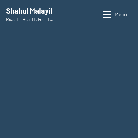
Skip
Shahul Malayil
to
Menu
Read IT. Hear IT. Feel IT….
content