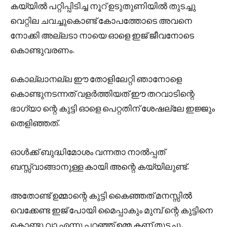
കയ്യിൽ പറ്റിപ്പിടിച്ച നൂറ് ഉടുതുണിയിൽ തുടച്ചു
വെറ്റില ചവച്ചുകൊണ്ട് കോപത്തോടെ അവനെ
നോക്കി അല്ലടാ നായെ ഓളെ ഇജ് ജീവനോടെ
കൊണ്ടുവരണം.
കൊല്ലാനല്ല ഈ തോളിലേറ്റി ഞാനോളെ
കൊണ്ടുനടന്നത് വളർത്തിയത് ഈ തറവാടിന്റെ
ഭാഗ്യാ ന്റെ കുട്ടി ഓളെ പെറ്റതിന് ശേഷല്ലേ ഇജ്ജും
തെളിഞ്ഞത്.
ഓൾക്ക് ബുദ്ധിമോശം വന്നതാ നാൽപ്പത്
ബസ്സ്‌വാങ്ങാനുള്ള കായി അന്റെ കയ്യിലുണ്ട്.
അതോണ്ട് ഉമ്മാന്റെ കുട്ടി കൈഞ്ഞത് മനസ്സിൽ
വെക്കേണ്ട ഇജ് പോയി മൈപ്പാകും മുമ്പ് ന്റെ കുട്ടിനെ
കൊണ്ടു വാ എന്നു പറഞ്ഞ് ഉമ്മ കണ്ണ് തുടച്ചു.