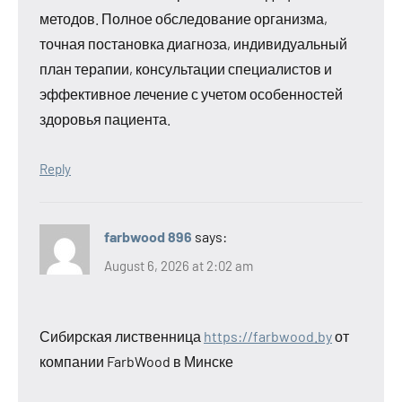
методов. Полное обследование организма,
точная постановка диагноза, индивидуальный
план терапии, консультации специалистов и
эффективное лечение с учетом особенностей
здоровья пациента.
Reply
farbwood 896
says:
August 6, 2026 at 2:02 am
Сибирская лиственница
https://farbwood.by
от
компании FarbWood в Минске