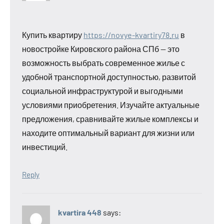
Купить квартиру
https://novye-kvartiry78.ru
в
новостройке Кировского района СПб — это
возможность выбрать современное жилье с
удобной транспортной доступностью, развитой
социальной инфраструктурой и выгодными
условиями приобретения. Изучайте актуальные
предложения, сравнивайте жилые комплексы и
находите оптимальный вариант для жизни или
инвестиций.
Reply
kvartira 448
says: