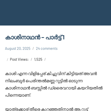
കാശിനാഥൻ – പാർട്ട് 1
August 20, 2025
24 comments
Shareej
KASHINATHAN
Vk
Post Views:
1,525
കാശി എന്ന വിളിപ്പേര് കിച്ചുവിന് കിട്ടിയത് അവൻ
നിലംബൂർ പെരിന്തൽമണ്ണ റൂട്ടിൽ ഓടുന്ന
കാശിനാഥൻ ബസ്സിൽ ഡ്രൈവറായി കയറിയതിൽ
പിന്നെയാണ്.
യാത്രക്കാര് തീരെ കുറഞ്ഞതിനാൽ ആ റൂട്ട്