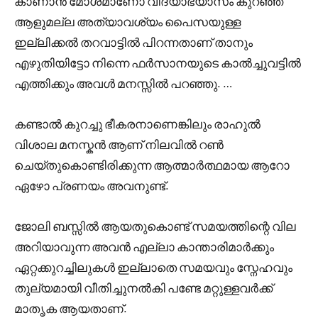
കാണാൻ മോശമാണോ വിദ്യാഭ്യാസം കുറഞ്ഞ
ആളുമല്ല അത്യാവശ്യം പൈസയുള്ള
ഇല്ലിക്കൽ തറവാട്ടിൽ പിറന്നതാണ് താനും
എഴുതിയിട്ടോ നിന്നെ ഫർസാനയുടെ കാൽച്ചുവട്ടിൽ
എത്തിക്കും അവൾ മനസ്സിൽ പറഞ്ഞു. …
കണ്ടാൽ കുറച്ചു ഭീകരനാണെങ്കിലും രാഹുൽ
വിശാല മനസ്കൻ ആണ് നിലവിൽ റൺ
ചെയ്തുകൊണ്ടിരിക്കുന്ന ആത്മാർത്ഥമായ ആറോ
ഏഴോ പ്രണയം അവനുണ്ട്.
ജോലി ബസ്സിൽ ആയതുകൊണ്ട് സമയത്തിന്റെ വില
അറിയാവുന്ന അവൻ എല്ലാ കാന്താരിമാർക്കും
ഏറ്റക്കുറച്ചിലുകൾ ഇല്ലാതെ സമയവും സ്നേഹവും
തുല്യമായി വീതിച്ചുനൽകി പണ്ടേ മറ്റുള്ളവർക്ക്
മാതൃക ആയതാണ്.