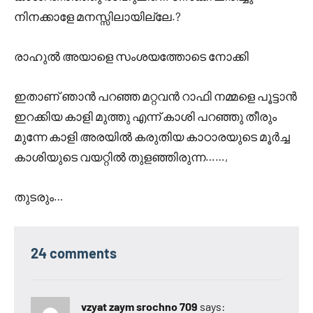
നിനക്കാളേ മനസ്സിലായില്ലേ.?
രാഹുൽ അയാളെ സംശയത്തോടെ നോക്കി
ഇതാണ് ഞാൻ പറഞ്ഞ മറ്റവൻ റാഫി നമ്മളെ പൂട്ടാൻ
ഇറക്കിയ കാളി മുത്തു എന്ന് കാശി പറഞ്ഞു തീരും
മുന്നേ കാളി അരയിൽ കരുതിയ കാഠാരയുടെ മൂർച്ച
കാശിയുടെ വയറ്റിൽ തുളഞ്ഞിരുന്ന……,
തുടരും…
24 comments
vzyat zaym srochno 709
says: