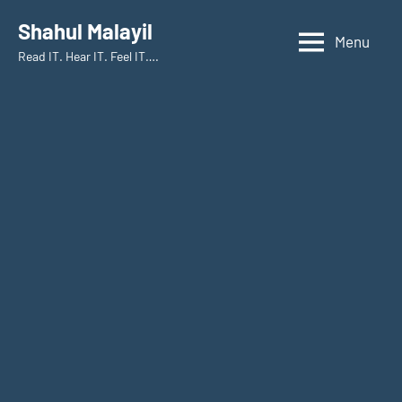
Skip
Shahul Malayil
to
Menu
Read IT. Hear IT. Feel IT….
content