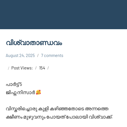
വിശ്വാതാണ്ഡവം
August 24, 2025
7 comments
Shareej
VISWA
Vk
THANDAVAM
Post Views:
154
പാർട്ട് 5
ജിഫ്ന നിസാർ
വിസ്തരിച്ചൊരു കുളി കഴിഞ്ഞതോടെ അന്നത്തെ
ക്ഷീണം മുഴുവനും പോയത് പോലായി വിശ്വാക്ക്.