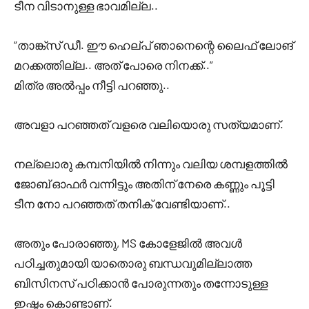
ടീന വിടാനുള്ള ഭാവമില്ല..
“താങ്ക്‌സ് ഡീ. ഈ ഹെല്പ് ഞാനെന്റെ ലൈഫ് ലോങ്
മറക്കത്തില്ല.. അത് പോരെ നിനക്ക്..”
മിത്ര അൽപ്പം നീട്ടി പറഞ്ഞു..
അവളാ പറഞ്ഞത് വളരെ വലിയൊരു സത്യമാണ്.
നല്ലൊരു കമ്പനിയിൽ നിന്നും വലിയ ശമ്പളത്തിൽ
ജോബ് ഓഫർ വന്നിട്ടും അതിന് നേരെ കണ്ണും പൂട്ടി
ടീന നോ പറഞ്ഞത് തനിക് വേണ്ടിയാണ്..
അതും പോരാഞ്ഞു, MS കോളേജിൽ അവൾ
പഠിച്ചതുമായി യാതൊരു ബന്ധവുമില്ലാത്ത
ബിസിനസ് പഠിക്കാൻ പോരുന്നതും തന്നോടുള്ള
ഇഷ്ടം കൊണ്ടാണ്.