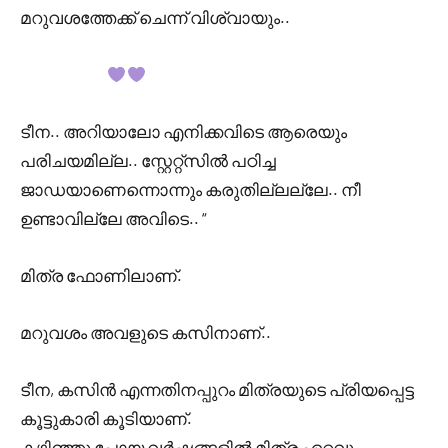
മറുവശത്തേക്ക് ചെന്ന് വിശ്വായും..
ടീന.. അറിയാലോ എനിക്കവിടെ ആരെയും
പരിചയമില്ല.. സ്റ്റേറ്റ്സിൽ പഠിച്ച
ജാഡയാണെന്നൊന്നും കരുതില്ലല്ലേ.. നീ
ഉണ്ടാവില്ലേ അവിടെ.. “
മിത്ര ഫോണിലാണ്.
മറുവശം അവളുടെ കസിനാണ്..
ടീന, കസിൻ എന്നതിനപ്പുറം മിത്രയുടെ പ്രിയപ്പെട്ട
കൂട്ടുകാരി കൂടിയാണ്.
കഴിഞ്ഞു പോയ വർഷങ്ങളിൽ മിത്ര ഏറ്റവും