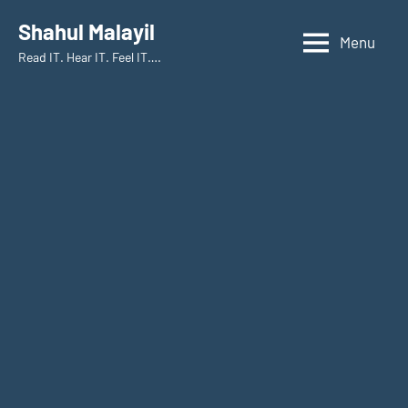
Skip
Shahul Malayil
to
Menu
Read IT. Hear IT. Feel IT….
content