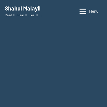
Skip
Shahul Malayil
to
Menu
Read IT. Hear IT. Feel IT….
content