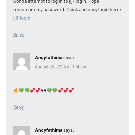
Gonna attempt to log in to jljl1login. Hope I
remember my password! Quick and easy login here:
jljl1login
Reply
Ancyfathima
says:
August 25, 2025 at 3:50 pm
♥️
♥️
Reply
Ancyfathima
says: