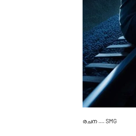
രചന …. SMG