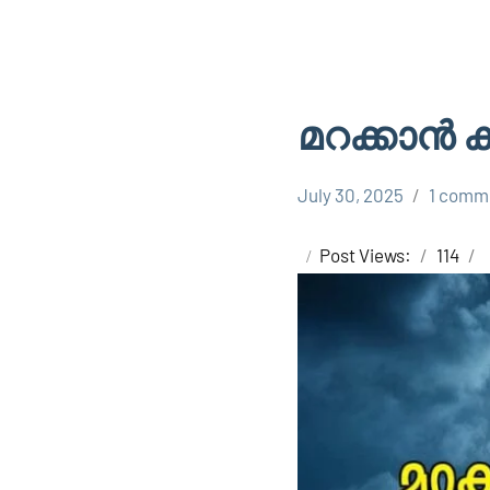
മറക്കാൻ 
July 30, 2025
1 comm
Shareej
SMG
Vk
Post Views:
114