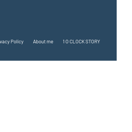
ivacy Policy
About me
1 O CLOCK STORY