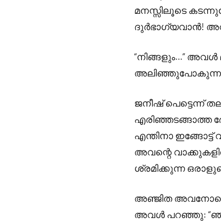
മനസ്സിലൂടെ കടന്ന
ദുർഭാഗ്യവാൻ! അവ
“നിങ്ങളും…” അവൾ മ
അലിഞ്ഞുപോകുന്
ജനീഷ് പെട്ടെന്ന്
എരിഞ്ഞടങ്ങാത്ത 
എന്തിനാ ഇങ്ങോട്ട
അവന്റെ വാക്കുകളി
ശ്രമിക്കുന്ന ഒരാള
അഞ്ജിത അവനോടൊപ്പ
അവൾ പറഞ്ഞു: “ഞാനു