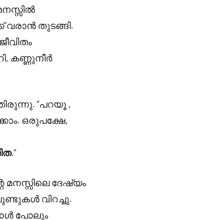
മനസ്സിൽ
ക് വരാൻ തുടങ്ങി.
 ജീവിതം
, കണ്ണുനീർ
രുന്നു. “പറയൂ ,
്കാം. ഒരുപക്ഷേ,
ിത
.”
െ മനസ്സിലെ ദേഷ്യം
ണ്ടുകൾ വിറച്ചു.
പോൾ പോലും