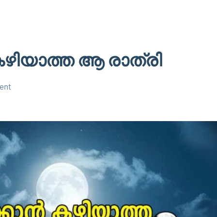
കഴിയാത്ത ആ രാത്രി
ent