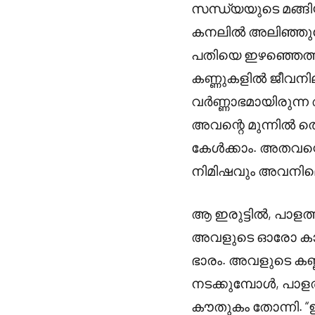
സന്ധ്യയുടെ മങ്ങി
കനലിൽ അലിഞ്ഞുചേർ
പതിയെ ഇഴഞ്ഞെത്ത
കണ്ണുകളിൽ ജീവനില്
വർണ്ണാഭമായിരുന്ന
അവന്റെ മുന്നിൽ ത
കേൾക്കാം. അതവന്റ
നിമിഷവും അവനില
ആ ഇരുട്ടിൽ, പാളത്
അവളുടെ ഓരോ കാൽവെ
ഭാരം. അവളുടെ കണ്ണ
നടക്കുമ്പോൾ, പാളത
കൗതുകം തോന്നി. “