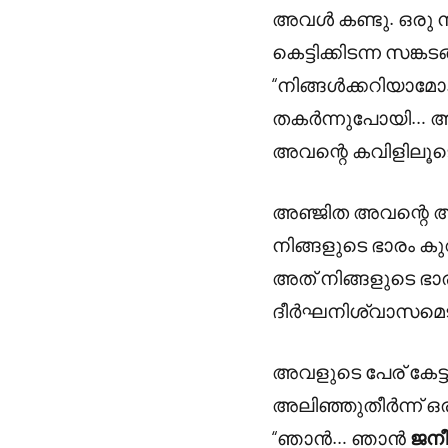
അവൾ കണ്ടു. ഒരു നി
കെട്ടിക്കിടന്ന സങ
“നിങ്ങൾക്കറിയാമോ
തകർന്നുപോയി… അവ
അവന്റെ കവിളിലൂട
അഞ്ജിത അവന്റെ അടു
നിങ്ങളുടെ ഭാരം കുറ
അത് നിങ്ങളുടെ ഭാ
ദീർഘനിശ്വാസമെടുത്
അവളുടെ പേര് കേട്
അലിഞ്ഞുതീർന്ന് ഒര
“ഞാൻ… ഞാൻ
ജനീ