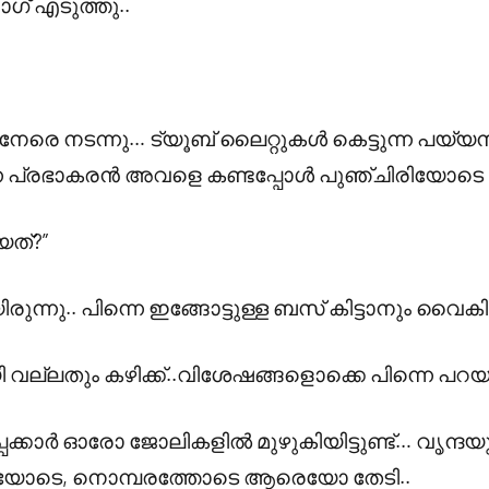
് എടുത്തു..
ു നേരെ നടന്നു… ട്യൂബ് ലൈറ്റുകൾ കെട്ടുന്ന പയ്
പ്രഭാകരൻ അവളെ കണ്ടപ്പോൾ പുഞ്ചിരിയോടെ അട
ത്?”
രുന്നു.. പിന്നെ ഇങ്ങോട്ടുള്ള ബസ് കിട്ടാനും വൈകി.
വല്ലതും കഴിക്ക്..വിശേഷങ്ങളൊക്കെ പിന്നെ പറയാ
ുപ്പക്കാർ ഓരോ ജോലികളിൽ മുഴുകിയിട്ടുണ്ട്… വൃന്
ോടെ, നൊമ്പരത്തോടെ ആരെയോ തേടി..