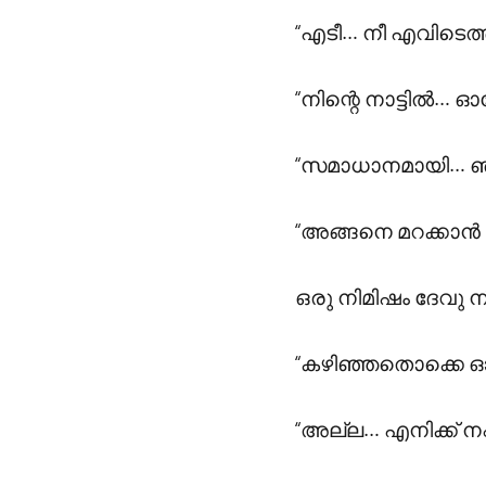
“എടീ… നീ എവിടെത്തി
“നിന്റെ നാട്ടിൽ… ഓ
“സമാധാനമായി… ഞാ
“അങ്ങനെ മറക്കാൻ 
ഒരു നിമിഷം ദേവു ന
“കഴിഞ്ഞതൊക്കെ ഓർ
“അല്ല… എനിക്ക് നഷ്