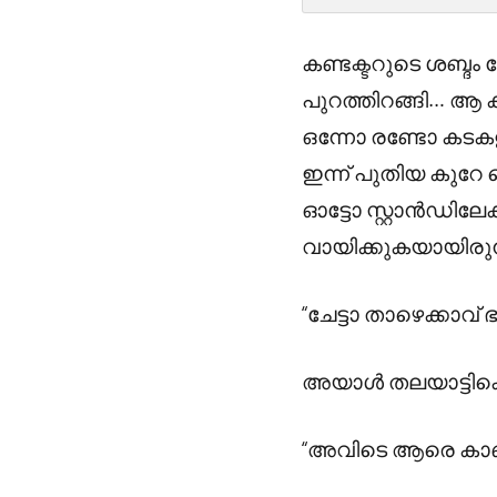
കണ്ടക്ടറുടെ ശബ്ദം 
പുറത്തിറങ്ങി… ആ ക
ഒന്നോ രണ്ടോ കടകള
ഇന്ന് പുതിയ കുറേ ക
ഓട്ടോ സ്റ്റാൻഡിലേ
വായിക്കുകയായിരു
“ചേട്ടാ താഴെക്കാവ്
അയാൾ തലയാട്ടിക്കൊണ്
“അവിടെ ആരെ കാ