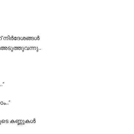
യന് നിർദേശങ്ങൾ
ുത്തുവന്നു..
.”
ം..”
ദയുടെ കണ്ണുകൾ