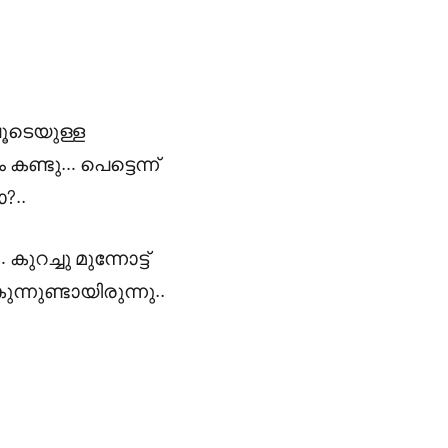
ൂടെയുള്ള
ണ്ടു… പെട്ടെന്ന്
?..
റച്ചു മുന്നോട്ട്
ുണ്ടായിരുന്നു..