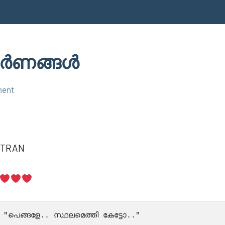
ർണങ്ങൾ
ment
UTRAN
                  "പെങ്ങളേ.. സ്ഥലമെത്തി കേട്ടോ.."