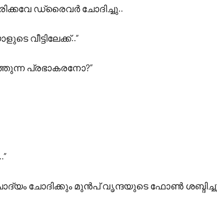
രിക്കവേ ഡ്രൈവർ ചോദിച്ചു..
ടെ വീട്ടിലേക്ക്..”
്തുന്ന പ്രഭാകരനോ?”
.”
യം ചോദിക്കും മുൻപ് വൃന്ദയുടെ ഫോൺ ശബ്ദിച്ചു