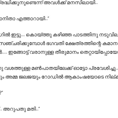
്ധിക്കുനുണ്ടെന്ന് അവൾക്ക് മനസിലായി..
ഞാനിതാ എത്താറായി..”
ട്ടു… കൊയ്ത്തു കഴിഞ്ഞ പാടത്തിനു നടുവില
്ചരിക്കുമ്പോൾ ഭഗവതി ക്ഷേത്രത്തിന്റെ കമാനം ക
 ഇങ്ങോട്ട് വരാനുള്ള തീരുമാനം തെറ്റായിപ്പോയോ
 വശത്തുള്ള മൺപാതയിലേക്ക് ഓട്ടോ പ്രവേശിച്ചു… കു
ം അമ്മ ജലജയും റോഡിൽ ആകാംഷയോടെ നില്കുന്ന
?”
. അറുപതു മതി..”