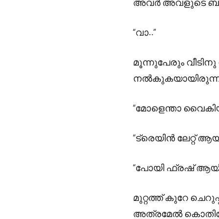
അവർ അവളുടെ ബാഗ
“വാ..”
മൂന്നുപേരും വീടിന
നൽകുകയായിരുന്ന 
“മോളെന്താ വൈകിയ
“ട്രെയിൻ ലേറ്റ് ആയി
“പോയി ഫ്രഷ് ആയി 
മുറ്റത്ത് കുറേ ചെറ
അത്രമേൽ കൊതിയ