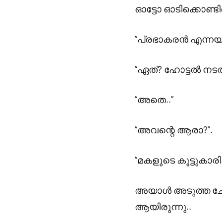
ഓട്ടോ ഓടിക്കൊണ്ടി
“പ്രഭാകരൻ എന്നയാളു
“ഏത്? ഹോട്ടൽ നടത
“അതെ..”
“അവന്റെ ആരാ?”.
“മകളുടെ കൂട്ടുകാരി.
അയാൾ അടുത്ത ചോദ്
ആയിരുന്നു..