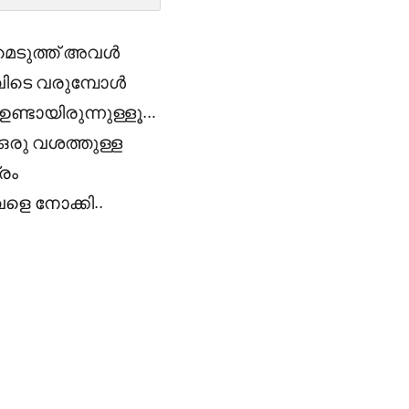
ഗുമെടുത്ത് അവൾ
ഇവിടെ വരുമ്പോൾ
ണ്ടായിരുന്നുള്ളൂ…
 ഒരു വശത്തുള്ള
രം
െ നോക്കി..