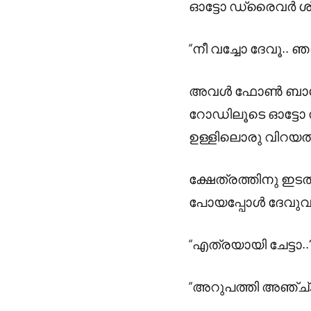
ഓട്ടോ ഡ്രൈവർ ശ്രദ
“നീ വച്ചോ ദേവൂ.. 
അവൾ ഫോൺ ബാഗിൽ ഇ
റോഡിലൂടെ ഓട്ടോ സഞ
ഉള്ളിലൊരു വിറയൽ….
ക്ഷേത്രത്തിനു ഇടതു
പോയപ്പോൾ ദേവുവു
“എത്രയായി ചേട്ടാ..
“അറുപത്തി അഞ്ച്.