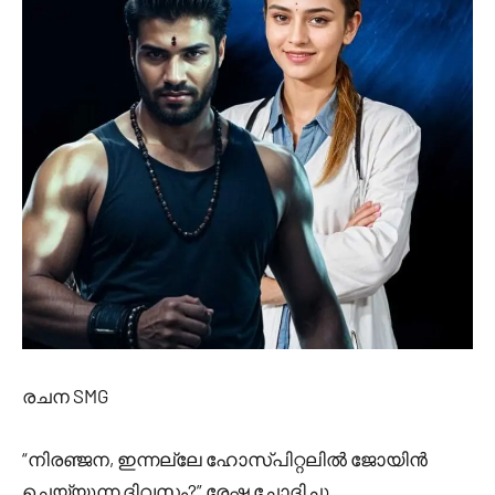
രചന SMG
“നിരഞ്ജന, ഇന്നല്ലേ ഹോസ്പിറ്റലിൽ ജോയിൻ
ചെയ്യുന്ന ദിവസം?” രേഷ്മ ചോദിച്ചു.