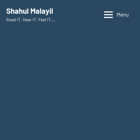
Skip
Shahul Malayil
to
Menu
Read IT. Hear IT. Feel IT….
content