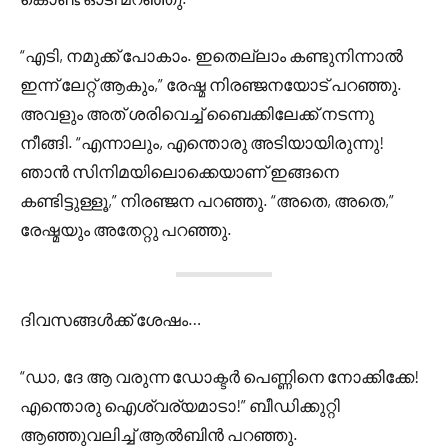
“എടി, നമുക്ക് പോകാം. ഇതെല്ലാം കണ്ടുനിന്നാൽ
ഇന്ന് ലേറ്റ് ആകും,” രേഷ്മ നിരഞ്ജനയോട് പറഞ്ഞു.
അവളും അത് ശരിവെച്ച് ബൈക്കിലേക്ക് നടന്നു
നീങ്ങി. “എന്നാലും, എന്തൊരു അടിയായിരുന്നു!
ഞാൻ സിനിമയിലൊക്കെയാണ് ഇങ്ങനെ
കണ്ടിട്ടുള്ളൂ,” നിരഞ്ജന പറഞ്ഞു. “അതെ, അതെ,”
രേഷ്മയും അതേറ്റു പറഞ്ഞു.
ദിവസങ്ങൾക്ക് ശേഷം…
“ഡാ, ദേ ആ വരുന്ന ഡോക്ടർ പെണ്ണിനെ നോക്കിക്കേ!
എന്തൊരു ഐശ്വര്യമാടാ!” ബീഡിക്കുറ്റി
ആഞ്ഞുവലിച്ച് ആൽബിൻ പറഞ്ഞു.